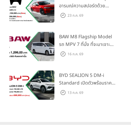
City ใหม่ ก่อนใคร
พร้อมสนุกไปกับมินิคอนเสิร์ตจากพรีเซนเตอร์
อารมณ์ความสปอร์ตด้วย
แรปเปอร์สาวอย่างใกล้ชิด ณ บริเวณ Outdoor Square B
Honda S+ Shift ครั้งแรกใน
23 ก.ค. 69
ศูนย์การค้าเซ็นทรัลเวิลด์ ผู้สนใจสามารถ
สมัครเข้าร่วมกิจกรรมได้
ไทย! พร้อมเพิ่ม Blind Spot
ระหว่างวันที่ 5 – 16 มิถุนายน 2569 ผ่าน LINE Official
Information และ Cross
Account: @honda-thailand
Traffic Monitor เพียงจอง
BAW M8 Flagship Model
ภายใน 31 ก.ค. 2569 รับบัตร
รถ MPV 7 ที่นั่ง ที่จะมาเจาะ
น้ำมันมูลค่า 10,000 บาท
ตลาดครอบครัวและองค์กรยุค
16 ก.ค. 69
ใหม่ เปิดราคาที่ 1.299 ลบ.
(สิทธิพิเศษสำหรับ 500 คัน
แรก)
BYD SEALION 5 DM-i
Standard เปิดตัวพร้อมราคา
คาดการณ์ 699,900 บาท รุ่น
13 ก.ค. 69
ย่อยล่าสุดที่มีระยะขับขี่รวม
1,180 กม. พร้อมฉลองยอดส่ง
มอบ 1.3 แสนคัน