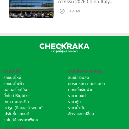
กิจกรรม 2026 China-Italy
TikTok: Honda Thailand Official
Grand Tour ณ สำนักงาน
3 ส.ค. 69
ดูรายละเอียดเพิ่มเติมได้ที่
www.honda.co.th/city
และ
ใหญ่ เมืองโมเดนา ประเทศ
www.honda.co.th/cityhatchback
และสอบถามข้อมูลเพิ่ม
อิตาลี
เติมได้จากที่ปรึกษาการขายโชว์รูมฮอนด้าทั่วประเทศ หรือติดต่อ
ศูนย์บริการข้อมูลฮอนด้า 24 ชั่วโมง โทร 0 2341 7777
อัปเดตทุกข่าวสาร ข้อมูลผลิตภัณฑ์ และกิจกรรมล่าสุด เพื่อให้คุณ
ไม่พลาดทุกความเคลื่อนไหวได้ที่
เว็บไซต์:
www.honda.co.th
Facebook Official Account:
Honda Thailand
ยานยนต์
การเงิน-การลงทุน
LINE Official Account: @honda-thailand
รถยนต์ใหม่
สินเชื่อเงินสด
รถยนต์ไฟฟ้า
บัตรเครดิต / บัตรเดบิต
ดูรายละเอียด Honda City
มอเตอร์ไซค์ใหม่
ดอกเบี้ยเงินฝาก
รวมดีล โปรโมชั่นรถยนต์ Honda ทุกรุ่น
บิ๊กไบค์ Bigbike
ราคาทองคำ
รถยนต์ Honda ทุกรุ่น
บทความการเงิน
ราคาหุ้น
โชว์รูม (ดีลเลอร์) รถยนต์
ราคาน้ำมัน
โปรโมชั่นรถยนต์
อัตราแลกเปลี่ยน
แท็กที่เกี่ยวข้อง
ข่าวฮอนด้า
honda
City
รถไมล์น้อยราคาพิเศษ
new honda city
บ้าน-คอนโด