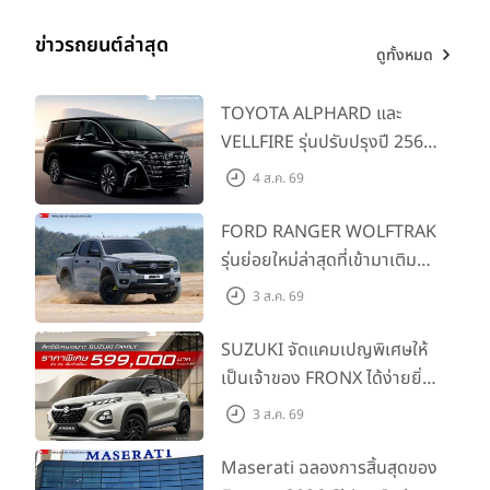
ข่าวรถยนต์ล่าสุด
ดูทั้งหมด
TOYOTA ALPHARD และ
VELLFIRE รุ่นปรับปรุงปี 2569
พร้อมรุ่นย่อยใหม่ HEV
4 ส.ค. 69
SMART ราคาเริ่มต้น 3.59 ลบ.
FORD RANGER WOLFTRAK
รุ่นย่อยใหม่ล่าสุดที่เข้ามาเติม
เต็มไลน์อัป พร้อมตอบโจทย์ทุก
3 ส.ค. 69
ห้ามพลาด ! ร่วมรับชม LIVE การเปิดตัวและประกาศราคาอย่าง
การผจญภัยด้วยสมรรถนะ
เป็นทางการของ Honda City ใหม่ ในวันศุกร์ที่ 26 มิถุนายน
พร้อมลุย ด้วยราคาพิเศษเริ่ม
SUZUKI จัดแคมเปญพิเศษให้
2569 เวลา 13.15 น. เป็นต้นไป และต่อเนื่องกับ LIVE มินิ
ต้นที่ 9.49 แสนบาท
เป็นเจ้าของ FRONX ได้ง่ายยิ่ง
คอนเสิร์ตในเวลา 18.45 น. เป็นต้นไป
ผ่านช่องทาง Honda
ขึ้นสำหรับรุ่น GL ราคาพิเศษ
3 ส.ค. 69
Thailand Official ได้แก่
เริ่มต้น 5.99 แสนบาท จำนวน
Facebook: Honda Thailand
200 คัน พร้อมข้อเสนอสุดคุ้ม
Maserati ฉลองการสิ้นสุดของ
YouTube: Honda Thailand