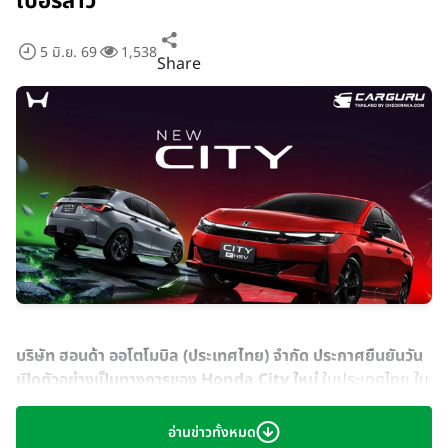
เปอร์สาว
5 มิ.ย. 69
1,538
Share
บริษัท ฮอนด้า ออโตโมบิล (ประเทศไทย) จำกัด
ประกาศยืนยันวัน
เปิดตัวอย่างเป็นทางการของ Honda City ใหม่
ในประเทศไทย ใน
วันศุกร์ที่ 26 มิถุนายน 2569
การคัมแบ็กครั้งใหญ่ของไลน์อัปซิตี้
คาร์ของฮอนด้า ทั้ง
Honda City ใหม่
และ
Honda City
อ่านข่าวทั้งหมด