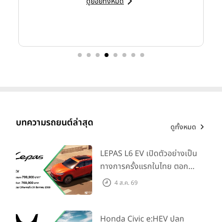
ดูย่อยทั้งหมด
บทความรถยนต์ล่าสุด
ดูทั้งหมด
LEPAS L6 EV เปิดตัวอย่างเป็น
ทางการครั้งแรกในไทย ตอกย้ำ
วิสัยทัศน์ “Drive Your
4 ส.ค. 69
Elegance” มาพร้อม 2 รุ่นย่อย
พิเศษ !
เชิญชวนผู้ที่สนใจร่วมเป็นส่วนหนึ่งของโมเมนต์
สุดเอ็กซ์
ในราคาเริ่มต้นที่ 769,000 บาท
คลูซีฟ จำนวนจำกัดเพียง 100 สิทธิ์เท่านั้น ในการสัมผัส Honda
Honda Civic e:HEV ปลุก