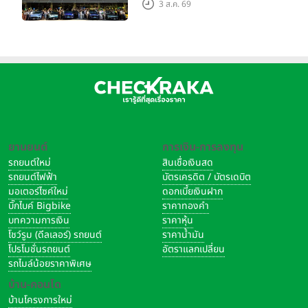
CENTRE โทร. 1267 และสามารถติดตามข้อมูลข่าวสารเพิ่มเติม
3 ส.ค. 69
ใหญ่ เมืองโมเดนา ประเทศ
ของ เอ็มจี ได้ที่
อิตาลี
Website:
www.mgcars.com
Line: @MGThailand
Facebook:
www.facebook.com/MGcarsThailand
Twitter: @mg_thailand
Instagram: @mgthailand
Youtube: MG Thailand
TikTok: @mgthailand
ยานยนต์
การเงิน-การลงทุน
Application: MG Thailand
รถยนต์ใหม่
สินเชื่อเงินสด
รถยนต์ไฟฟ้า
บัตรเครดิต / บัตรเดบิต
รวมดีล โปรโมชั่นรถยนต์ MG ทุกรุ่น
มอเตอร์ไซค์ใหม่
ดอกเบี้ยเงินฝาก
รถยนต์ MG ทุกรุ่น
บิ๊กไบค์ Bigbike
ราคาทองคำ
บทความการเงิน
ราคาหุ้น
โชว์รูม (ดีลเลอร์) รถยนต์
ราคาน้ำมัน
แท็กที่เกี่ยวข้อง
ข่าวเอ็มจี
mg
MGThailand
โปรโมชั่นรถยนต์
อัตราแลกเปลี่ยน
MGCarsTH
PassionDrives
รถไมล์น้อยราคาพิเศษ
บ้าน-คอนโด
บ้านโครงการใหม่