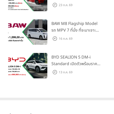
Honda S+ Shift ครั้งแรกใน
23 ก.ค. 69
ไทย! พร้อมเพิ่ม Blind Spot
Information และ Cross
Traffic Monitor เพียงจอง
BAW M8 Flagship Model
ภายใน 31 ก.ค. 2569 รับบัตร
รถ MPV 7 ที่นั่ง ที่จะมาเจาะ
น้ำมันมูลค่า 10,000 บาท
ตลาดครอบครัวและองค์กรยุค
16 ก.ค. 69
ใหม่ เปิดราคาที่ 1.299 ลบ.
(สิทธิพิเศษสำหรับ 500 คัน
แรก)
BYD SEALION 5 DM-i
Standard เปิดตัวพร้อมราคา
คาดการณ์ 699,900 บาท รุ่น
13 ก.ค. 69
ย่อยล่าสุดที่มีระยะขับขี่รวม
นายฉัตวิทัย ตันตราภรณ์
กล่าวว่า “
ด้วยประสบการณ์กว่า 30 ปี ใน
1,180 กม. พร้อมฉลองยอดส่ง
ธุรกิจยานยนต์ ผมมีความมั่นใจในศักยภาพของ เอ็มจี ทั้งตัว
มอบ 1.3 แสนคัน
ผลิตภัณฑ์ การบริการ ทีมงาน รวมถึงผู้จำหน่าย ที่แข็งแกร่ง จะ
สามารถก้าวไปสู่อีกระดับของอุตสาหกรรมอย่างแน่นอน
แม้ว่า
ตลาดยานยนต์ในประเทศไทยปัจจุบันจะมีการแข่งขันที่เข้มข้นอย่าง
มาก แต่ในอีกมุมหนึ่ง ตลาดแห่งนี้ยังเต็มไปด้วยเสน่ห์และโอกาส