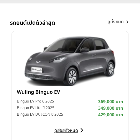
การบริการหลังการขาย การบริหารตัวแทนผู้จำหน่าย และช่วยวาง
กลยุทธ์ทั้งหมดของ เอ็มจี ในประเทศไทย ร่วมกับ มร. ซู๋ว์ หยิ่น
(Mr. Xu Yin) กรรมการผู้จัดการ บริษัท เอ็มจี เซลส์
ดูทั้งหมด
รถยนต์เปิดตัวล่าสุด
(ประเทศไทย) จำกัด เพื่อเสริมศักยภาพการแข่งขันของ เอ็มจี ใน
ตลาดประเทศไทยยุคใหม่ เดินหน้าสู่การเติบโตตามแผนกลยุทธ์
ระดับโลก และสานต่อการพัฒนาแบรนด์เอ็มจีให้เติบโตและได้รับ
ความนิยมจากผู้บริโภคชาวไทยอย่างต่อเนื่อง
การเข้ารับตำแหน่งในครั้งนี้ของ
นายฉัตวิทัย ตันตราภรณ์
ถือเป็น
อีกจุดเริ่มต้นของการกำหนดทิศทางใหม่ให้กับ เอ็มจี ประเทศไทย ใน
การยกระดับการตลาด การขาย และการบริการ รวมถึงการบริหาร
ความสัมพันธ์กับผู้จำหน่ายทุกท่าน ด้วยปณิธานของ เอ็มจี ในการ
Wuling Binguo EV
I
ทำให้ลูกค้าประทับใจตั้งแต่ก้าวแรกที่ลูกค้าเดินเข้ามาที่ เอ็มจี ไป
าท
Binguo EV Pro ปี 2025
369,000 บาท
จนถึงทุกการดูแลตลอดการใช้งาน
าท
Binguo EV Lite ปี 2025
349,000 บาท
D
าท
Binguo EV DC ICON ปี 2025
429,000 บาท
โดย
นายฉัตวิทัย ตันตราภรณ์ ได้เข้ารับตำแหน่ง รองกรรมการผู้
จัดการ บริษัท เอ็มจี เซลส์ (ประเทศไทย) จำกัด
มีประสบการณ์ใน
ดูย่อยทั้งหมด
อุตสาหกรรมยานยนต์มากกว่า 30 ปี
เคยดำรงตำแหน่งผู้บริหาร