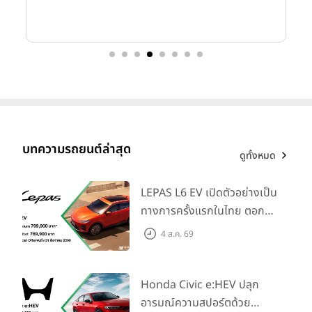
ระดับสูงในกลุ่มยานยนต์พรีเมียมหลายแห่ง
รวมถึงเป็นผู้
ร่วมพัฒนาเทคโนโลยี และระบบนิเวศยานยนต์ไฟฟ้าของ
ประเทศไทย
ทั้งนี้ นายฉัตวิทัย ถือเป็นผู้บริหารที่มีความเชี่ยวชาญ
ในด้านการสื่อสาร และการตลาดรวมถึงการบริหารงานในระดับสูง
บทความรถยนต์ล่าสุด
ดูทั้งหมด
LEPAS L6 EV เปิดตัวอย่างเป็น
ทางการครั้งแรกในไทย ตอกย้ำ
วิสัยทัศน์ “Drive Your
4 ส.ค. 69
Elegance” มาพร้อม 2 รุ่นย่อย
ในราคาเริ่มต้นที่ 769,000 บาท
Honda Civic e:HEV ปลุก
อารมณ์ความสปอร์ตด้วย