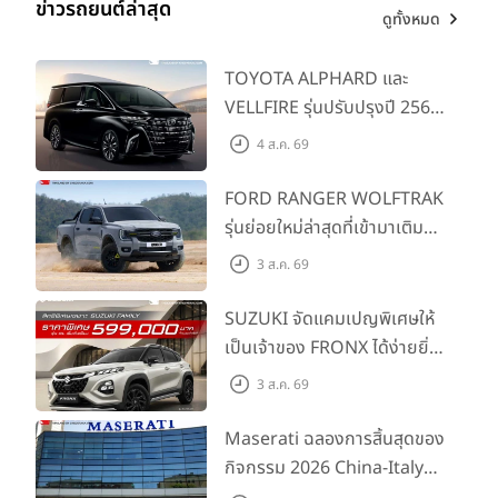
ข่าวรถยนต์ล่าสุด
ดูทั้งหมด
โดยเฉพาะในกลุ่มยานยนต์พลังงานทางเลือกซึ่งในปีนี้มีอัตราการ
เติบโตเพิ่มขึ้นเกือบเท่าตัวจากปีก่อน สะท้อนให้เห็นถึงการ
เปลี่ยนแปลงของพฤติกรรมผู้บริโภคที่เปิดรับเทคโนโลยีและ
TOYOTA ALPHARD และ
นวัตกรรมใหม่มากขึ้น แม้จะอยู่ท่ามกลางสภาวะเศรษฐกิจที่ท้าทาย
VELLFIRE รุ่นปรับปรุงปี 2569
ผู้บริโภคยังคงมองหารถยนต์ที่ตอบโจทย์ทั้งด้านความคุ้มค่า
พร้อมรุ่นย่อยใหม่ HEV
4 ส.ค. 69
เทคโนโลยี และไลฟ์สไตล์การใช้งานในชีวิตประจำวัน”
SMART ราคาเริ่มต้น 3.59 ลบ.
FORD RANGER WOLFTRAK
ในช่วงระยะเวลากว่า 12 ปีที่ผ่านมา เอ็มจี ได้ดำเนินธุรกิจและเติบโต
รุ่นย่อยใหม่ล่าสุดที่เข้ามาเติม
อย่างแข็งแกร่งภายใต้การบริหารของ
คุณพงษ์ศักดิ์ เลิศฤดี
เต็มไลน์อัป พร้อมตอบโจทย์ทุก
วัฒนวงศ์
ผู้ซึ่งได้รับมอบหมายบทบาทใหม่ในการบริหารกลุ่มธุรกิจ
3 ส.ค. 69
การผจญภัยด้วยสมรรถนะ
ยานยนต์จีน โดยตลอดระยะเวลาการดำรงตำแหน่ง ได้ร่วมวาง
พร้อมลุย ด้วยราคาพิเศษเริ่ม
รากฐานสำคัญให้กับแบรนด์ เอ็มจี ทั้งในด้านการกำหนดทิศทาง
SUZUKI จัดแคมเปญพิเศษให้
องค์กร การสร้างแนวทางการดำเนินธุรกิจรูปแบบใหม่ ตลอดจน
ต้นที่ 9.49 แสนบาท
เป็นเจ้าของ FRONX ได้ง่ายยิ่ง
การพัฒนาระบบการบริหารจัดการอย่างมีประสิทธิภาพ ส่งผลให้
ขึ้นสำหรับรุ่น GL ราคาพิเศษ
3 ส.ค. 69
เอ็มจี สามารถเติบโตอย่างต่อเนื่อง พร้อมสร้างความแข็งแกร่งและ
เริ่มต้น 5.99 แสนบาท จำนวน
ต่อยอดสู่การเติบโตอย่างยั่งยืนในระยะยาว
200 คัน พร้อมข้อเสนอสุดคุ้ม
Maserati ฉลองการสิ้นสุดของ
กิจกรรม 2026 China-Italy
สอบถามข้อมูลเพิ่มเติมได้ที่ศูนย์ลูกค้าสัมพันธ์ MG CALL
Grand Tour ณ สำนักงาน