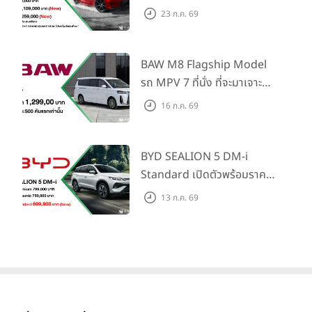
Honda S+ Shift ครั้งแรกใน
23 ก.ค. 69
ไทย! พร้อมเพิ่ม Blind Spot
Information และ Cross
Traffic Monitor เพียงจอง
BAW M8 Flagship Model
ภายใน 31 ก.ค. 2569 รับบัตร
รถ MPV 7 ที่นั่ง ที่จะมาเจาะ
น้ำมันมูลค่า 10,000 บาท
ตลาดครอบครัวและองค์กรยุค
16 ก.ค. 69
ใหม่ เปิดราคาที่ 1.299 ลบ.
(สิทธิพิเศษสำหรับ 500 คัน
แรก)
BYD SEALION 5 DM-i
Standard เปิดตัวพร้อมราคา
คาดการณ์ 699,900 บาท รุ่น
13 ก.ค. 69
มิตซูบิชิ ปาเจโร
เปิดตัวครั้งแรกในปี 2525 โดยได้รับการพัฒนา
ย่อยล่าสุดที่มีระยะขับขี่รวม
ภายใต้แนวคิด
“รถยนต์เพื่อการพักผ่อนและสันทนาการ”
หรือ
1,180 กม. พร้อมฉลองยอดส่ง
Recreation Vehicle (RV)
ก่อนจะได้รับการพัฒนาอย่างต่อ
มอบ 1.3 แสนคัน
เนื่อง และกลายมาเป็นรถยนต์ประเภท Sport Utility Vehicle
(SUV) ที่ได้รับความนิยมไปทั่วโลกในปัจจุบัน ด้วยแนวคิดใหม่ที่
ผสานสมรรถนะการขับขี่แบบออฟโรดอันทรงพลังของรถยนต์ขับ
เคลื่อน 4 ล้อ (4WD) เต็มรูปแบบ เข้ากับความสะดวกสบายแบบ