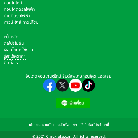
คอนโดใหม่
วางใจจากลูกค้าทั่วโลก โดยในประเทศญี่ปุ่น ปาเจโรยังเป็นผู้นำ
คอนโดติดรถไฟฟ้า
กระแสรถยนต์เพื่อการพักผ่อนและสันทนาการ (RV) ในช่วงทศวรรษ
บ้านติดรถไฟฟ้า
1990 และมีบทบาทสำคัญในการปลุกกระแสไลฟ์สไตล์การท่องเที่ยว
ทาวน์เฮ้าส์ ทาวน์โฮม
และกิจกรรมกลางแจ้ง ทำให้มีการขยายซีรีส์ไปสู่รุ่นต่าง ๆ ไม่ว่าจะ
3
เป็น ปาเจโร มินิ รถยนต์ขนาดเล็ก หรือ เคคาร์ (Kei-car
) ไปจนถึง
หน้าหลัก
ดีลโปรโมชั่น
รถยนต์คอมแพกต์เอสยูวีอย่าง ปาเจโร จูเนียร์ และ ปาเจโร ไอโอ
เงื่อนไขการใช้งาน
รู้จักเช็คราคา
ติดต่อเรา
อัปเดตคอนเทนต์ใหม่ รับดีลพิเศษก่อนใคร แอดเลย!
นโยบายความเป็นส่วนตัว
เงื่อนไขการใช้เว็บไซต์
ตั้งค่าคุกกี้
© 2021 Checkraka.com All rights reserved.