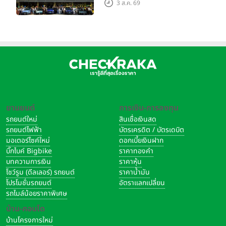
3 ส.ค. 69
ใหญ่ เมืองโมเดนา ประเทศ
อิตาลี
ยานยนต์
การเงิน-การลงทุน
รถยนต์ใหม่
สินเชื่อเงินสด
รถยนต์ไฟฟ้า
บัตรเครดิต / บัตรเดบิต
มอเตอร์ไซค์ใหม่
ดอกเบี้ยเงินฝาก
บิ๊กไบค์ Bigbike
ราคาทองคำ
ปาเจโร
เข้าร่วมการแข่งขัน
ดาการ์ แรลลี่
ซึ่งได้รับการยอมรับว่า
บทความการเงิน
ราคาหุ้น
เป็นการแข่งขันแรลลี่ที่หฤโหดที่สุดในโลก ตั้งแต่ปี 2526 และ
โชว์รูม (ดีลเลอร์) รถยนต์
ราคาน้ำมัน
สามารถคว้าชัยชนะได้ถึง 12 ครั้ง รวมถึงการชนะติดต่อกัน 7 ปี
โปรโมชั่นรถยนต์
อัตราแลกเปลี่ยน
ซ้อน จากความสำเร็จดังกล่าว ปาเจโร ได้สร้างชื่อเสียงด้าน
รถไมล์น้อยราคาพิเศษ
สมรรถนะการขับขี่แบบออฟโรดที่เหนือชั้น การควบคุมที่แม่นยำ
บ้าน-คอนโด
พร้อมเสถียรภาพในการขับขี่ที่ยอดเยี่ยม และความทนทานที่ผ่าน
บ้านโครงการใหม่
การพิสูจน์ ในฐานะรถยนต์ครอสคันทรี เอสยูวี จนได้รับความไว้