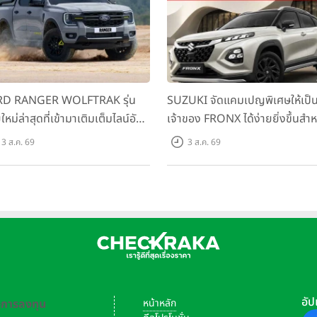
อกเป็นหน่วยฮาร์ดแวร์มาตรฐานมากกว่า 300 รายการ และซอฟต์แวร์กว่า
ดหยุ่น โดยเมื่อผสานเทคโนโลยี AI ทำให้รถยนต์สามารถพัฒนาได้ในลักษณะ 
์และหลากหลายระบบขับเคลื่อนได้อย่างรวดเร็ว แนวทางนี้ช่วยเพิ่มปร
กกว่า 95% และลดต้นทุนการพัฒนาอย่างมาก ส่งผลให้ผู้บริโภคได้รับทางเล
D RANGER WOLFTRAK รุ่น
SUZUKI จัดแคมเปญพิเศษให้เป็
ใหม่ล่าสุดที่เข้ามาเติมเต็มไลน์อัป
เจ้าของ FRONX ได้ง่ายยิ่งขึ้นสำห
อมตอบโจทย์ทุกการผจญภัยด้วย
รุ่น GL ราคาพิเศษเริ่มต้น 5.99 แ
3 ส.ค. 69
3 ส.ค. 69
รถนะพร้อมลุย ด้วยราคาพิเศษ
บาท จำนวน 200 คัน พร้อมข้อเส
มต้นที่ 9.49 แสนบาท
สุดคุ้ม
อัป
-การลงทุน
หน้าหลัก