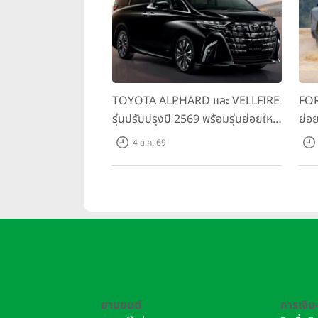
“Movable Type”
ซึ่งแยกรถยนต์อ
ประกอบและปรับใช้ร่วมกันได้อย่างยื
รองรับการพัฒนารถหลากหลายเซกเมนต
โดยมีอัตราการใช้ชิ้นส่วนร่วมกันมา
ฉลาด และราคาที่เข้าถึงได้ง่ายขึ้น
TOYOTA ALPHARD และ VELLFIRE
FOR
รุ่นปรับปรุงปี 2569 พร้อมรุ่นย่อยใหม่
ย่อย
HEV SMART ราคาเริ่มต้น 3.59 ลบ.
พร้
4 ส.ค. 69
สมร
เริ่
ยานยนต์
การเงิน