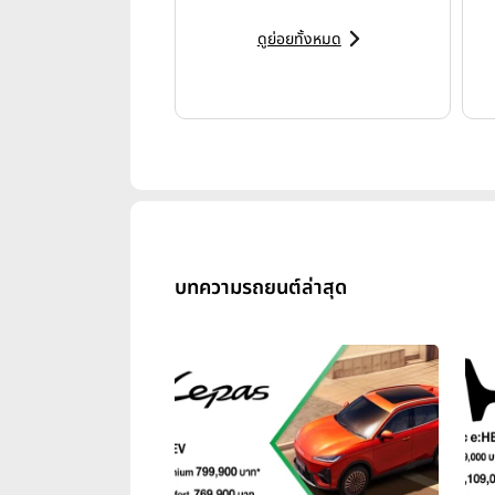
อุตสาหกรรมยานยนต์ การกลับสู่ความต้
เป็นศูนย์กลาง ความจริงทางเทคโนโล
ดูย่อยทั้งหมด
สัญญาที่ชัดเจน คือรากฐานสำคัญขอ
บทความรถยนต์ล่าสุด