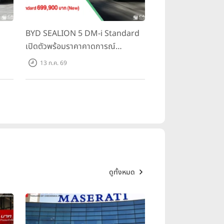
BYD SEALION 5 DM-i Standard
เปิดตัวพร้อมราคาคาดการณ์
ราคา
699,900 บาท รุ่นย่อยล่าสุดที่มีระยะ
13 ก.ค. 69
500
ขับขี่รวม 1,180 กม. พร้อมฉลองยอด
ส่งมอบ 1.3 แสนคัน
ดูทั้งหมด
ertrains”
มุ่งสร้างทางเลือก
 ไม่ว่าจะเป็นระบบไฮบริด (HEV),
ปภายใน (ICE) เพื่อเปิดโอกาสให้ผู้
ฟอร์มนี้คือแนวคิดการผลิตแบบ