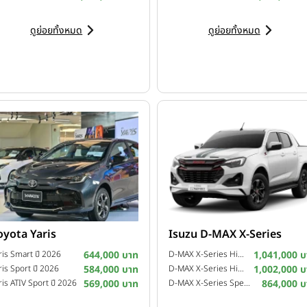
ดูย่อยทั้งหมด
ดูย่อยทั้งหมด
ู่แก่นแท้ คือคำตอบสำคัญของการเติบโตอย่างยั่งยืน
ะการเปลี่ยนแปลงอย่างรวดเร็วของอุตสาหกรรมยานยนต์ GWM มองว่า
“ก
oyota Yaris
Isuzu D-MAX X-Series
บโตอย่างยั่งยืนด้วยการให้ความสำคัญกับพื้นฐานอันเป็นหัวใจสำคัญข
ris Smart ปี 2026
644,000 บาท
D-MAX X-Series Hi-Lander 4-Door 2.2 Ddi Z A/T ปี 2025
1,041,000 บ
การที่แท้จริงของผู้ใช้งาน มากกว่าเพียงแค่การนำเสนอฟีเจอร์ล้ำสมัย
ris Sport ปี 2026
584,000 บาท
D-MAX X-Series Hi-Lander 4-Door 2.2 Ddi Z M/T ปี 2025
1,002,000 บ
 GWM ONE (Guiyuan) ถูกพัฒนาขึ้นเพื่อเป็นทั้งปรัชญาในการดำเนิน
ris ATIV Sport ปี 2026
569,000 บาท
D-MAX X-Series Speed 4-Door 2.2 Ddi L M/T ปี 2025
864,000 บ
ในระดับโลก แนวคิดดังกล่าวถูกถ่ายทอดผ่าน
“การกลับสู่พื้นฐานใน 3 ด