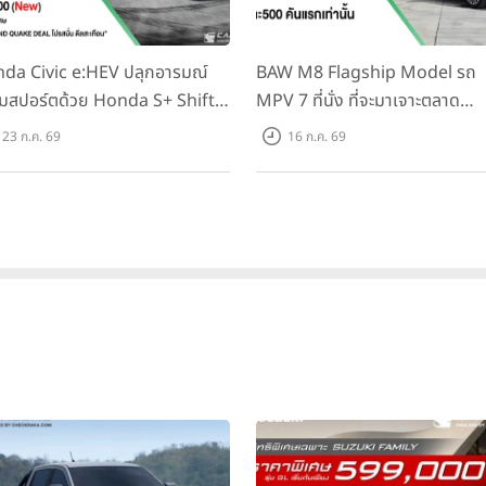
da Civic e:HEV ปลุกอารมณ์
BAW M8 Flagship Model รถ
มสปอร์ตด้วย Honda S+ Shift
MPV 7 ที่นั่ง ที่จะมาเจาะตลาด
งแรกในไทย! พร้อมเพิ่ม Blind
ครอบครัวและองค์กรยุคใหม่ เปิด
23 ก.ค. 69
16 ก.ค. 69
t Information และ Cross
ที่ 1.299 ลบ. (สิทธิพิเศษสำหรับ 
ffic Monitor เพียงจองภายใน
คันแรก)
.ค. 2569 รับบัตรน้ำมันมูลค่า
000 บาท
ดียวรองรับระบบขับเคลื่อนที่หลากหลาย
WM ONE Platform
ภายใต้แนวคิด
“One Platform, Multi Pow
ต์เพียงรุ่นเดียวสามารถรองรับระบบขับเคลื่อนที่หลากหลายและครอบคลุม
ฟ้าแบบแบตเตอรี่ (BEV), พลังงานไฮโดรเจน (FCEV) และเครื่องยนต์สันดา
มาะสมกับการใช้งานของตนเองได้อย่างแท้จริง โดยหัวใจสำคัญของแพลต