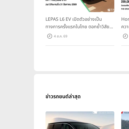
LEPAS L6 EV เปิดตัวอย่างเป็น
Hon
ทางการครั้งแรกในไทย ตอกย้ำวิสัย
ควา
ทัศน์ “Drive Your Elegance” มา
ครั้
4 ส.ค. 69
พร้อม 2 รุ่นย่อย ในราคาเริ่มต้นที่
Spo
769,000 บาท
Tra
31 ก
10,
ข่าวรถยนต์ล่าสุด
GWM ONE Platform: แพลตฟอร์มเ
ในด้านเทคโนโลยี GWM ได้พัฒนา
G
มากกว่าจำกัดทางเลือก ช่วยให้รถยน
ปลั๊กอินไฮบริด (PHEV), ยานพาหนะไฟ
บริโภคสามารถเลือกเทคโนโลยีที่เห