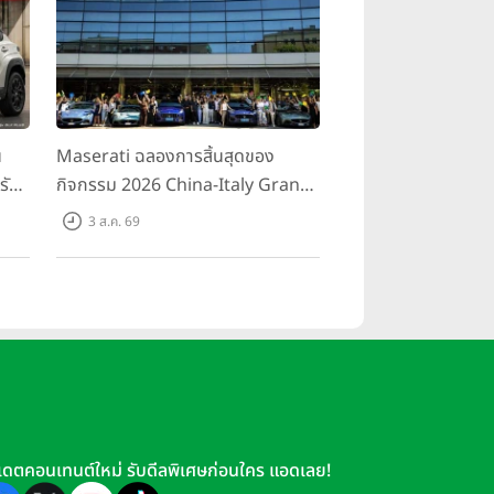
 2,000 ฟังก์ชัน ที่สามารถนำมา
“ถอดได้ ปรับได้ และเติบโตต่อได้”
ะสิทธิภาพการผลิตอย่างมีนัยสำคัญ
ือกที่หลากหลาย มีฟีเจอร์ที่ชาญ
น
Maserati ฉลองการสิ้นสุดของ
รับ
กิจกรรม 2026 China-Italy Grand
สน
Tour ณ สำนักงานใหญ่ เมืองโมเดนา
3 ส.ค. 69
นอ
ประเทศอิตาลี
เดตคอนเทนต์ใหม่ รับดีลพิเศษก่อนใคร แอดเลย!