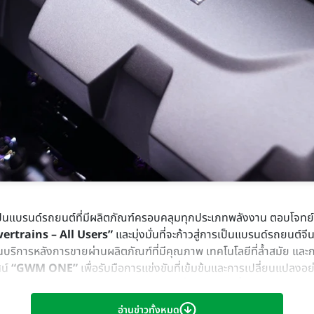
ป็นแบรนด์รถยนต์ที่มีผลิตภัณฑ์ครอบคลุมทุกประเภทพลังงาน ตอบโจทย์ผู้
wertrains – All Users”
และมุ่งมั่นที่จะก้าวสู่การเป็นแบรนด์รถยนต์จี
บริการหลังการขายผ่านผลิตภัณฑ์ที่มีคุณภาพ เทคโนโลยีที่ล้ำสมัย และ
ศน์
“GWM ONE”
เพื่อรับมือการแข่งขันที่เข้มข้นและการเปลี่ยนแปล
ศทางของอุตสาหกรรมยานยนต์ด้วย
‘ความมุ่งมั่นและความซื่อสัตย์’
โดยมีผู้
รักษาคำมั่นสัญญาอย่างเคร่งครัด อันเป็นรากฐานที่มั่นคงที่สุดของธุ
อ่านข่าวทั้งหมด