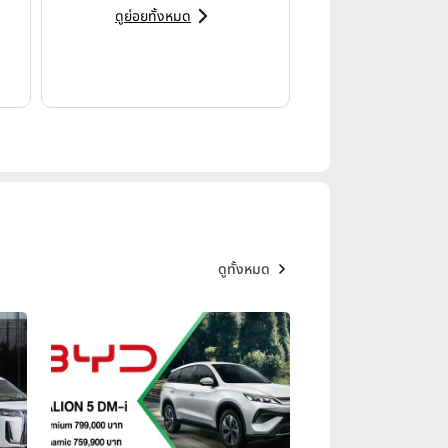
ับ
“4 รากฐานสำคัญ”
คือ การยึดผู้ใช้
ดูย่อยทั้งหมด
าการสร้างความเชื่อมั่นผ่านคำมั่น
ดูทั้งหมด