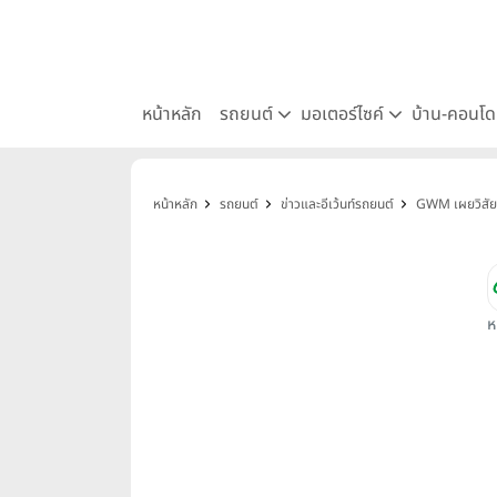
หน้าหลัก
รถยนต์
มอเตอร์ไซค์
บ้าน-คอนโ
หน้าหลัก
รถยนต์
ข่าวและอีเว้นท์รถยนต์
GWM เผยวิสัยท
ห