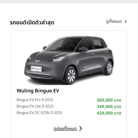
ดูทั้งหมด
รถยนต์เปิดตัวล่าสุด
Wuling Binguo EV
I
าท
Binguo EV Pro ปี 2025
369,000 บาท
ภายในงาน ผู้บริหารได้ประกาศวิสัยทัศน์เชิงกลยุทธ์ในการดำเนิน
าท
Binguo EV Lite ปี 2025
349,000 บาท
D
ธุรกิจ โดยมุ่งเน้น 3 พันธกิจหลักเพื่อตอบสนองตลาดไทย ได้แก่
าท
Binguo EV DC ICON ปี 2025
429,000 บาท
การพัฒนาและผลิตยานยนต์คุณภาพสูงที่ตรงความต้องการของผู้
บริโภค การสร้างมูลค่าเพิ่มทางเศรษฐกิจผ่านการลงทุนในโรงงาน
ดูย่อยทั้งหมด
ผลิตภายในประเทศ และการเสริมสร้างความร่วมมือกับพันธมิตร