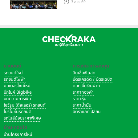
3 ส.ค. 69
ใหญ่ เมืองโมเดนา ประเทศ
อิตาลี
นอกจากนี้ บริษัทฯ ได้รายงานความคืบหน้าในการพัฒนาเครือข่ายผู้
จำหน่ายอย่างเป็นทางการทั่วประเทศ ซึ่งปัจจุบันมีจำนวน 60 แห่ง
และตั้งเป้า 90 แห่งภายในปี 2568 ควบคู่กับแผนการขยายไลน์
ผลิตภัณฑ์ทั้งยานยนต์ไฟฟ้าและไฮบริดรุ่นใหม่ เพื่อตอบสนองความ
ต้องการที่หลากหลายของผู้บริโภค โดยให้ความสำคัญกับการยก
ยานยนต์
การเงิน-การลงทุน
ระดับประสบการณ์ของลูกค้าอย่างครบวงจร ตั้งแต่กระบวนการ
รถยนต์ใหม่
สินเชื่อเงินสด
ขาย การรับประกันคุณภาพ ไปจนถึงการบริการหลังการขายที่เป็น
รถยนต์ไฟฟ้า
บัตรเครดิต / บัตรเดบิต
เลิศ
มอเตอร์ไซค์ใหม่
ดอกเบี้ยเงินฝาก
บิ๊กไบค์ Bigbike
ราคาทองคำ
บทความการเงิน
ราคาหุ้น
โชว์รูม (ดีลเลอร์) รถยนต์
ราคาน้ำมัน
โปรโมชั่นรถยนต์
อัตราแลกเปลี่ยน
รถไมล์น้อยราคาพิเศษ
บ้าน-คอนโด
บ้านโครงการใหม่