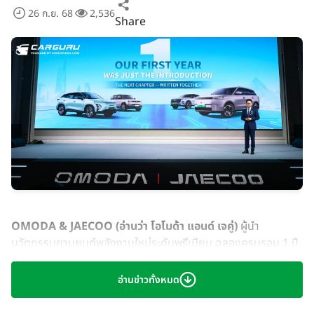
26 ก.ย. 68
2,536
Share
OMODA & JAECOO (อ่านว่า โอโมด้า แอนด์ เจคู่)
ผู้นำ
นวัตกรรมยานยนต์พลังงานใหม่ระดับพรีเมียม ฉลองครบรอบ 1 ปี
ของการดำเนินธุรกิจในประเทศไทย พร้อมประกาศถึงผลตอบรับอัน
น่าประทับใจของ
JAECOO 5 EV
ที่สามารถทำยอดจองได้กว่า
อ่านข่าวทั้งหมด
5,000 คันในเดือนสิงหาคม 2568 สะท้อนให้เห็นถึงความเชื่อมั่นของ
ผู้บริโภคชาวไทยที่มีต่อนวัตกรรมยานยนต์ไฟฟ้าของแบรนด์