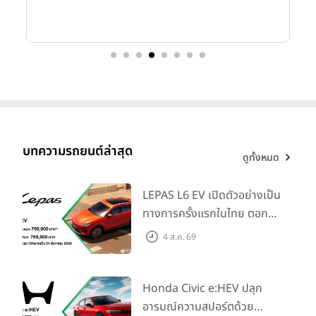
ทางธุรกิจเพื่อการเติบโตอย่างยั่งยืน ซึ่งทั้งหมดนี้สอดคล้องกับ
วิสัยทัศน์ด้านยานยนต์ไฟฟ้าของกลุ่มเชอรี่ในระดับโลก
บทความรถยนต์ล่าสุด
ดูทั้งหมด
LEPAS L6 EV เปิดตัวอย่างเป็น
ทางการครั้งแรกในไทย ตอกย้ำ
วิสัยทัศน์ “Drive Your
4 ส.ค. 69
Elegance” มาพร้อม 2 รุ่นย่อย
ในราคาเริ่มต้นที่ 769,000 บาท
คุณบิล จาง ผู้อำนวยการบริหารแบรนด์ OMODA & JAECOO
Honda Civic e:HEV ปลุก
ประเทศไทย
กล่าวว่า “ประเทศไทยถือเป็นตลาดหลักที่มีความสำคัญ
อารมณ์ความสปอร์ตด้วย
ของกลุ่มเชอรี่ในภูมิภาคเอเชียตะวันออกเฉียงใต้ ผลการดำเนินงาน