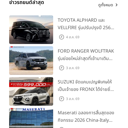
ข่าวรถยนต์ล่าสุด
โดยมีมูลค่าการลงทุนที่วางแผนไว้ทั้งสิ้นราว 5,000 ล้านบาท เพื่อ
ดูทั้งหมด
สร้างมูลค่าเพิ่มทางเศรษฐกิจและเสริมสร้างความเชื่อมั่นให้กับผู้
บริโภค พร้อมวางแผนขยายกำลังการผลิตในอนาคตเพื่อรองรับ
TOYOTA ALPHARD และ
ความต้องการของตลาดที่เติบโตอย่างต่อเนื่อง โรงงานแห่งนี้จะเป็น
VELLFIRE รุ่นปรับปรุงปี 2569
Hub of NEV (New Energy Vehicle) เริ่มจาก JAECOO 6 EV
พร้อมรุ่นย่อยใหม่ HEV
และ เพื่อการตอบสนองความต้องการของตลาดได้มีการวางแผน
4 ส.ค. 69
SMART ราคาเริ่มต้น 3.59 ลบ.
ผลิต OMODA C5 EV และ JAECOO 5 EV ภายในปี 2568
FORD RANGER WOLFTRAK
นอกจากนั้นยังวางแผนในการตั้ง Training Center + R&D
ภายในปี 2570
รุ่นย่อยใหม่ล่าสุดที่เข้ามาเติม
เต็มไลน์อัป พร้อมตอบโจทย์ทุก
3 ส.ค. 69
การผจญภัยด้วยสมรรถนะ
พร้อมลุย ด้วยราคาพิเศษเริ่ม
SUZUKI จัดแคมเปญพิเศษให้
ต้นที่ 9.49 แสนบาท
เป็นเจ้าของ FRONX ได้ง่ายยิ่ง
ขึ้นสำหรับรุ่น GL ราคาพิเศษ
3 ส.ค. 69
เริ่มต้น 5.99 แสนบาท จำนวน
200 คัน พร้อมข้อเสนอสุดคุ้ม
Maserati ฉลองการสิ้นสุดของ
กิจกรรม 2026 China-Italy
Grand Tour ณ สำนักงาน