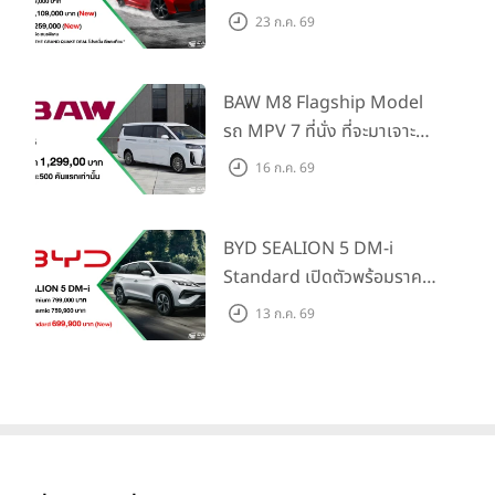
Honda S+ Shift ครั้งแรกใน
ที่โดดเด่นในรอบปีแรกนี้ยืนยันว่าเราเดินมาถูกทิศทาง โดยเฉพาะ
23 ก.ค. 69
การนำเสนอผลิตภัณฑ์ที่ผสานทั้งนวัตกรรมเทคโนโลยีล้ำสมัย การ
ไทย! พร้อมเพิ่ม Blind Spot
ออกแบบที่โดดเด่น และประสิทธิภาพการใช้งานที่ตอบโจทย์ความ
Information และ Cross
ต้องการของผู้บริโภคชาวไทยได้อย่างลงตัว”
Traffic Monitor เพียงจอง
BAW M8 Flagship Model
ภายใน 31 ก.ค. 2569 รับบัตร
รถ MPV 7 ที่นั่ง ที่จะมาเจาะ
น้ำมันมูลค่า 10,000 บาท
ตลาดครอบครัวและองค์กรยุค
16 ก.ค. 69
ใหม่ เปิดราคาที่ 1.299 ลบ.
(สิทธิพิเศษสำหรับ 500 คัน
แรก)
BYD SEALION 5 DM-i
Standard เปิดตัวพร้อมราคา
คาดการณ์ 699,900 บาท รุ่น
13 ก.ค. 69
ย่อยล่าสุดที่มีระยะขับขี่รวม
1,180 กม. พร้อมฉลองยอดส่ง
มอบ 1.3 แสนคัน
ด้านการลงทุนในประเทศไทย บริษัทฯ ได้จัดตั้งโรงงานประกอบรถ