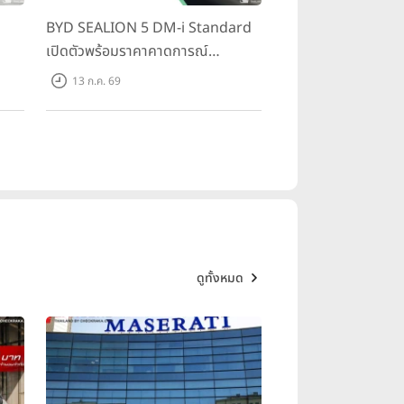
BYD SEALION 5 DM-i Standard
ป็นลูกค้าในต่างประเทศ ในงานนี้
เปิดตัวพร้อมราคาคาดการณ์
 System) Power ที่มีประสิทธิภาพ
ราคา
699,900 บาท รุ่นย่อยล่าสุดที่มีระยะ
13 ก.ค. 69
500
ขับขี่รวม 1,180 กม. พร้อมฉลองยอด
ส่งมอบ 1.3 แสนคัน
ดูทั้งหมด