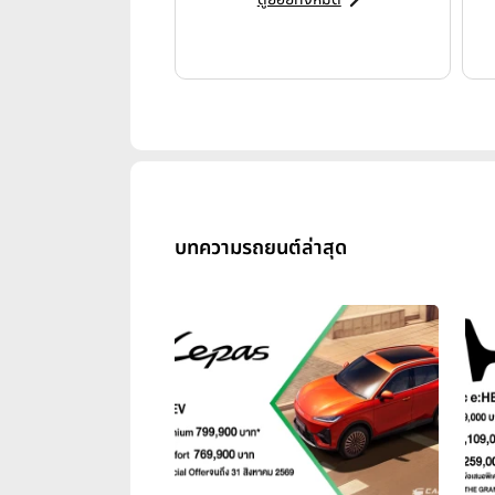
บทความรถยนต์ล่าสุด
ปัจจุบัน CHERY Group ทำลายสถิต
ขายรวมทะลุ 205,732 คัน เพิ่มขึ้น
คัน เติบโต 7.2% เมื่อเทียบกับปีที่
100,737 คัน เพิ่มขึ้น 7.7% จากช่วงเ