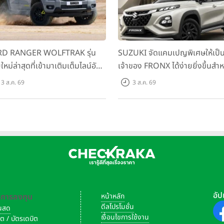
D RANGER WOLFTRAK รุ่น
SUZUKI จัดแคมเปญพิเศษให้เป็
ใหม่ล่าสุดที่เข้ามาเติมเต็มไลน์อัป
เจ้าของ FRONX ได้ง่ายยิ่งขึ้นสำห
อมตอบโจทย์ทุกการผจญภัยด้วย
รุ่น GL ราคาพิเศษเริ่มต้น 5.99 แ
3 ส.ค. 69
3 ส.ค. 69
รถนะพร้อมลุย ด้วยราคาพิเศษ
บาท จำนวน 200 คัน พร้อมข้อเส
มต้นที่ 9.49 แสนบาท
สุดคุ้ม
นเล่อ (Louis Koo) นักแสดงชื่อดังชาวฮ่องกง ร่วมสร้างสีสันที่บูธ OM
้างความประทับใจและประสบการณ์ที่น่าจดจำให้กับลูกค้ารายแรก
อัป
-การลงทุน
หน้าหลัก
ดีลโปรโมชั่น
งินสด
เงื่อนไขการใช้งาน
ิต / บัตรเดบิต