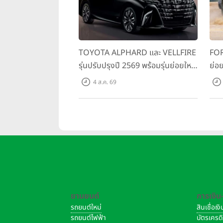
TOYOTA ALPHARD และ VELLFIRE
FOR
รุ่นปรับปรุงปี 2569 พร้อมรุ่นย่อยใหม่
ย่อย
HEV SMART ราคาเริ่มต้น 3.59 ลบ.
พร้
4 ส.ค. 69
สมร
เริ่
ในงานนี้ได้รับเกียรติจาก กู่ เทีย
พิธีส่งมอบรถ JAECOO 6 คันแรก สร
ยานยนต์
การเงิน
รถยนต์ใหม่
สินเชื่อเ
รถยนต์ไฟฟ้า
บัตรเครด