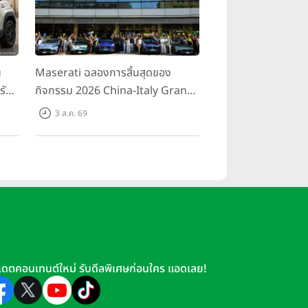
น
Maserati ฉลองการสิ้นสุดของ
รับ
กิจกรรม 2026 China-Italy Grand
สน
Tour ณ สำนักงานใหญ่ เมืองโมเดนา
3 ส.ค. 69
นอ
ประเทศอิตาลี
ODA & JAECOO พร้อมเป็นสักขีพยานใน
เดตคอนเทนต์ใหม่ รับดีลพิเศษก่อนใคร แอดเลย!