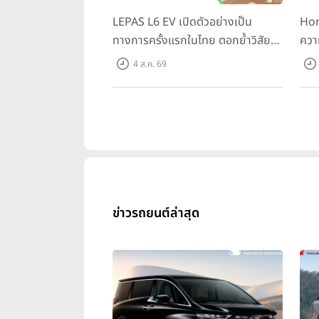
LEPAS L6 EV เปิดตัวอย่างเป็น
Hon
อิทธิพลของบริษัทในระดับโลกยังคงขย
ทางการครั้งแรกในไทย ตอกย้ำวิสัย
ควา
CHERY ได้แสดงความเป็นผู้นำด้านเ
ทัศน์ “Drive Your Elegance” มา
ครั้
ความร้อน 48% มอเตอร์ไฟฟ้าความเร็ว
4 ส.ค. 69
พร้อม 2 รุ่นย่อย ในราคาเริ่มต้นที่
Spo
769,000 บาท
Tra
31 ก
10,
ข่าวรถยนต์ล่าสุด