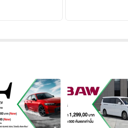
ิด้วยการส่งออกรถยนต์ทุก ๆ 29 วินาที และมีผลประกอบการที่โดดเด
 9.1% เมื่อเทียบกับปีก่อน โดย CHERY Automobile Co., Ltd. สร้าง
แล้ว ยอดขายรถยนต์พลังงานใหม่ (NEV) พุ่งสูงถึง 63,169 คัน เติบโต 47.
ดียวกันของปีที่แล้ว