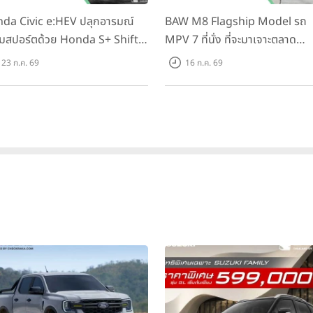
da Civic e:HEV ปลุกอารมณ์
BAW M8 Flagship Model รถ
ายตัวต่อเนื่อง มีฐานลูกค้ารวม 16.7 ล้านคนทั่วโลก โดย 4.94 ล้านคนเ
มสปอร์ตด้วย Honda S+ Shift
MPV 7 ที่นั่ง ที่จะมาเจาะตลาด
ทคโนโลยีผ่านนวัตกรรมต่าง ๆ รวมถึงเครื่องยนต์ SHS (Super Hybrid
งแรกในไทย! พร้อมเพิ่ม Blind
ครอบครัวและองค์กรยุคใหม่ เปิด
สูง 30,000 รอบต่อนาที และระบบหุ่นยนต์อัจฉริยะขั้นสูง
23 ก.ค. 69
16 ก.ค. 69
t Information และ Cross
ที่ 1.299 ลบ. (สิทธิพิเศษสำหรับ 
ffic Monitor เพียงจองภายใน
คันแรก)
.ค. 2569 รับบัตรน้ำมันมูลค่า
000 บาท