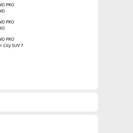
2WD PRO
4WD
2WD PRO
RO
2WD PRO
r City SUV 7