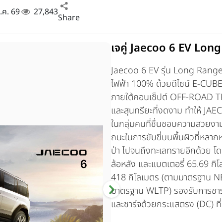
ม.ค. 69
27,843
Share
เจคู่ Jaecoo 6 EV Lo
Jaecoo 6 EV รุ่น Long Ran
ไฟฟ้า 100% ด้วยดีไซน์ E-CUB
ภายใต้คอนเซ็ปต์ OFF-ROAD TR
และสุนทรียะที่งดงาม ทำให้ JAE
ในกลุ่มคนที่ชื่นชอบความสวยงา
ถนะในการขับขี่บนพื้นผิวที่หลากห
ป่า ไปจนถึงทะเลทรายอีกด้วย โดย
ล้อหลัง และแบตเตอรี่ 65.69 กิโล
418 กิโลเมตร (ตามมาตรฐาน NE
มาตรฐาน WLTP) รองรับการชาร์จด
และชาร์จด้วยกระแสตรง (DC) ที่ 