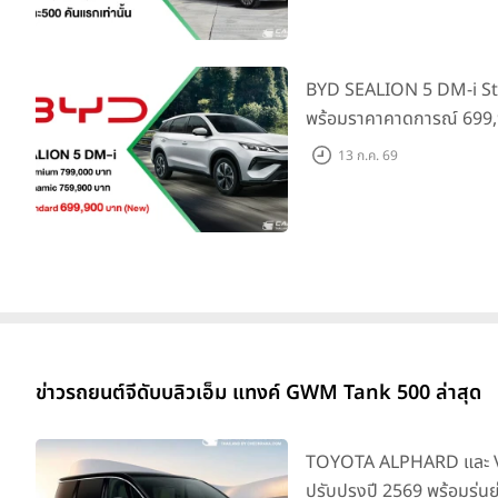
BYD SEALION 5 DM-i St
พร้อมราคาคาดการณ์ 699,9
ล่าสุดที่มีระยะขับขี่รวม 1
13 ก.ค. 69
ยอดส่งมอบ 1.3 แสนคัน
ข่าวรถยนต์จีดับบลิวเอ็ม แทงค์ GWM Tank 500 ล่าสุด
TOYOTA ALPHARD และ VE
ปรับปรุงปี 2569 พร้อมรุ่น