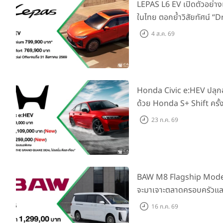
LEPAS L6 EV เปิดตัวอย่าง
ในไทย ตอกย้ำวิสัยทัศน์ “
Elegance” มาพร้อม 2 รุ่นย่
4 ส.ค. 69
769,000 บาท
Honda Civic e:HEV ปลุ
ด้วย Honda S+ Shift ครั้
เพิ่ม Blind Spot Inform
23 ก.ค. 69
Traffic Monitor เพียงจอ
2569 รับบัตรน้ำมันมูลค่า
BAW M8 Flagship Model รถ
จะมาเจาะตลาดครอบครัวและ
ราคาที่ 1.299 ลบ. (สิทธิพิ
16 ก.ค. 69
แรก)