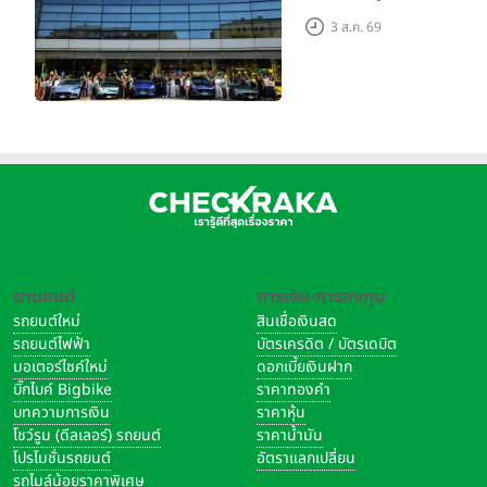
เมืองโมเดนา ประเทศอิตาลี
3 ส.ค. 69
ยานยนต์
การเงิน-การลงทุน
รถยนต์ใหม่
สินเชื่อเงินสด
รถยนต์ไฟฟ้า
บัตรเครดิต / บัตรเดบิต
มอเตอร์ไซค์ใหม่
ดอกเบี้ยเงินฝาก
บิ๊กไบค์ Bigbike
ราคาทองคำ
บทความการเงิน
ราคาหุ้น
โชว์รูม (ดีลเลอร์) รถยนต์
ราคาน้ำมัน
โปรโมชั่นรถยนต์
อัตราแลกเปลี่ยน
รถไมล์น้อยราคาพิเศษ