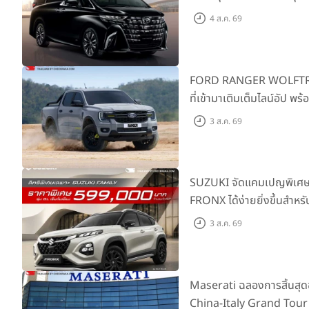
SMART ราคาเริ่มต้น 3.59 
4 ส.ค. 69
FORD RANGER WOLFTRAK 
ที่เข้ามาเติมเต็มไลน์อัป พ
ผจญภัยด้วยสมรรถนะพร้อม
3 ส.ค. 69
เริ่มต้นที่ 9.49 แสนบาท
SUZUKI จัดแคมเปญพิเศษให
FRONX ได้ง่ายยิ่งขึ้นสำหรั
เริ่มต้น 5.99 แสนบาท จำน
3 ส.ค. 69
เสนอสุดคุ้ม
Maserati ฉลองการสิ้นสุ
China-Italy Grand Tour