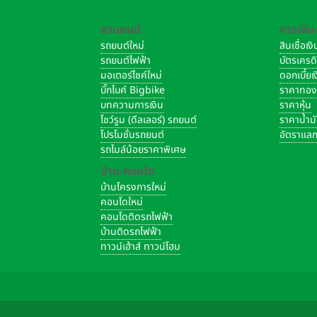
ยานยนต์
การเงิน
รถยนต์ใหม่
สินเชื่อเ
รถยนต์ไฟฟ้า
บัตรเครด
มอเตอร์ไซค์ใหม่
ดอกเบี้ย
บิ๊กไบค์ Bigbike
ราคาทอ
บทความการเงิน
ราคาหุ้น
โชว์รูม (ดีลเลอร์) รถยนต์
ราคาน้ำม
โปรโมชั่นรถยนต์
อัตราแลก
รถไมล์น้อยราคาพิเศษ
บ้าน-คอนโด
บ้านโครงการใหม่
คอนโดใหม่
คอนโดติดรถไฟฟ้า
บ้านติดรถไฟฟ้า
ทาวน์เฮ้าส์ ทาวน์โฮม