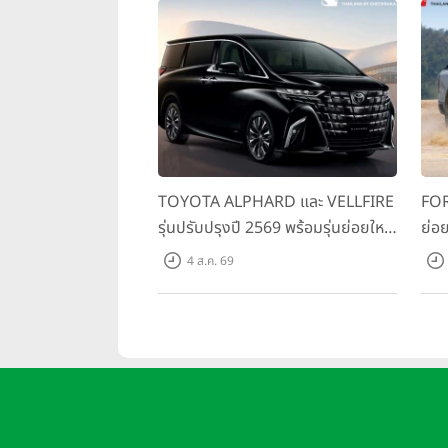
TOYOTA ALPHARD และ VELLFIRE
FOR
รุ่นปรับปรุงปี 2569 พร้อมรุ่นย่อยใหม่
ย่อย
HEV SMART ราคาเริ่มต้น 3.59 ลบ.
พร้
4 ส.ค. 69
สมร
เริ่