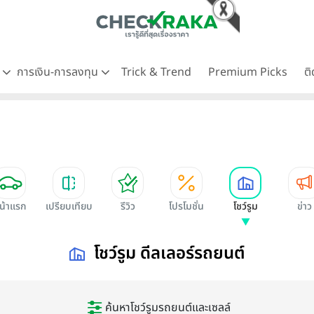
ด
การเงิน-การลงทุน
Trick & Trend
Premium Picks
ต
น้าแรก
เปรียบเทียบ
รีวิว
โปรโมชั่น
โชว์รูม
ข่าว
โชว์รูม ดีลเลอร์รถยนต์
ค้นหาโชว์รูมรถยนต์และเซลล์