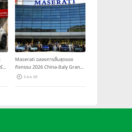
น
Maserati ฉลองการสิ้นสุดของ
รับ
กิจกรรม 2026 China-Italy Grand
สน
Tour ณ สำนักงานใหญ่ เมืองโมเดนา
3 ส.ค. 69
นอ
ประเทศอิตาลี