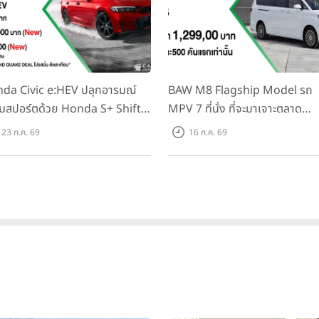
da Civic e:HEV ปลุกอารมณ์
BAW M8 Flagship Model รถ
มสปอร์ตด้วย Honda S+ Shift
MPV 7 ที่นั่ง ที่จะมาเจาะตลาด
งแรกในไทย! พร้อมเพิ่ม Blind
ครอบครัวและองค์กรยุคใหม่ เปิด
23 ก.ค. 69
16 ก.ค. 69
t Information และ Cross
ที่ 1.299 ลบ. (สิทธิพิเศษสำหรับ 
ffic Monitor เพียงจองภายใน
คันแรก)
.ค. 2569 รับบัตรน้ำมันมูลค่า
000 บาท