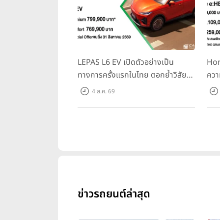
LEPAS L6 EV เปิดตัวอย่างเป็น
Hon
ทางการครั้งแรกในไทย ตอกย้ำวิสัย
ควา
ทัศน์ “Drive Your Elegance” มา
ครั้
4 ส.ค. 69
พร้อม 2 รุ่นย่อย ในราคาเริ่มต้นที่
Spo
769,000 บาท
Tra
31 ก
10,
ข่าวรถยนต์ล่าสุด