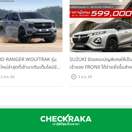
D RANGER WOLFTRAK รุ่น
SUZUKI จัดแคมเปญพิเศษให้เป็
ใหม่ล่าสุดที่เข้ามาเติมเต็มไลน์อัป
เจ้าของ FRONX ได้ง่ายยิ่งขึ้นสำห
อมตอบโจทย์ทุกการผจญภัยด้วย
รุ่น GL ราคาพิเศษเริ่มต้น 5.99 แ
3 ส.ค. 69
3 ส.ค. 69
รถนะพร้อมลุย ด้วยราคาพิเศษ
บาท จำนวน 200 คัน พร้อมข้อเส
มต้นที่ 9.49 แสนบาท
สุดคุ้ม