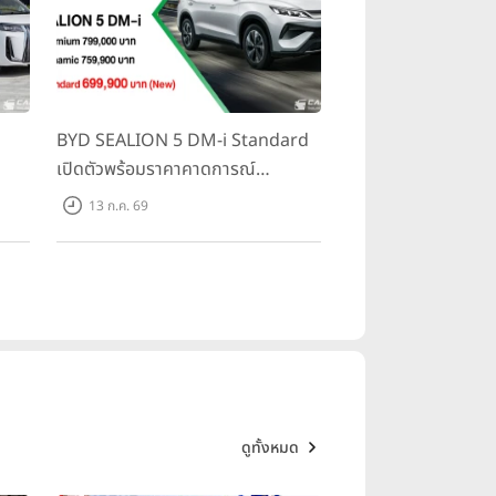
BYD SEALION 5 DM-i Standard
เปิดตัวพร้อมราคาคาดการณ์
ราคา
699,900 บาท รุ่นย่อยล่าสุดที่มีระยะ
13 ก.ค. 69
500
ขับขี่รวม 1,180 กม. พร้อมฉลองยอด
ส่งมอบ 1.3 แสนคัน
ดูทั้งหมด