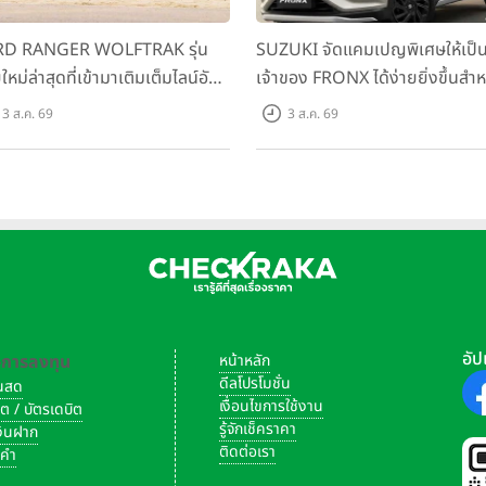
D RANGER WOLFTRAK รุ่น
SUZUKI จัดแคมเปญพิเศษให้เป็
ใหม่ล่าสุดที่เข้ามาเติมเต็มไลน์อัป
เจ้าของ FRONX ได้ง่ายยิ่งขึ้นสำห
อมตอบโจทย์ทุกการผจญภัยด้วย
รุ่น GL ราคาพิเศษเริ่มต้น 5.99 แ
3 ส.ค. 69
3 ส.ค. 69
รถนะพร้อมลุย ด้วยราคาพิเศษ
บาท จำนวน 200 คัน พร้อมข้อเส
มต้นที่ 9.49 แสนบาท
สุดคุ้ม
อัป
-การลงทุน
หน้าหลัก
ดีลโปรโมชั่น
งินสด
เงื่อนไขการใช้งาน
ิต / บัตรเดบิต
รู้จักเช็คราคา
เงินฝาก
ติดต่อเรา
งคำ