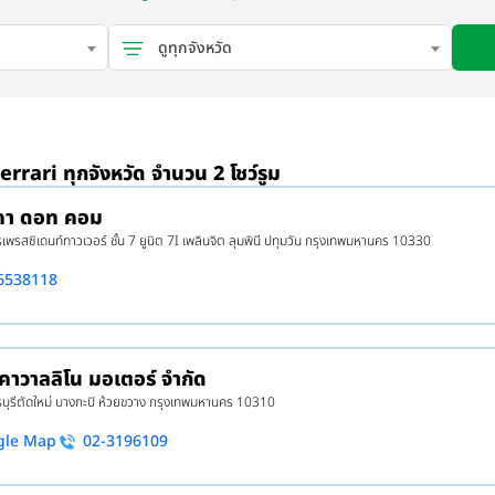
ดูทุกจังหวัด
Ferrari ทุกจังหวัด จำนวน 2 โชว์รูม
าคา ดอท คอม
พรสซิเดนท์ทาวเวอร์ ชั้น 7 ยูนิต 7I เพลินจิต ลุมพินี ปทุมวัน กรุงเทพมหานคร 10330
6538118
 คาวาลลิโน มอเตอร์ จำกัด
บุรีตัดใหม่ บางกะปิ ห้วยขวาง กรุงเทพมหานคร 10310
gle Map
02-3196109