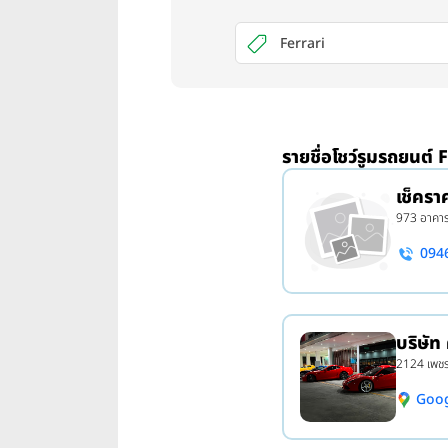
Ferrari
รายชื่อโชว์รูมรถยนต์ 
เช็คร
973 อาคารเ
094
บริษัท
2124 เพชร
Goo