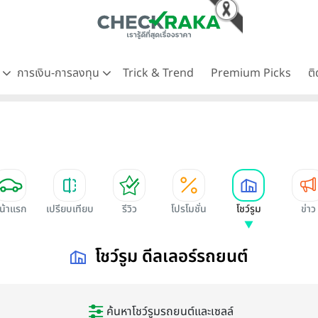
ด
การเงิน-การลงทุน
Trick & Trend
Premium Picks
ต
น้าแรก
เปรียบเทียบ
รีวิว
โปรโมชั่น
โชว์รูม
ข่าว
โชว์รูม ดีลเลอร์รถยนต์
ค้นหาโชว์รูมรถยนต์และเซลล์