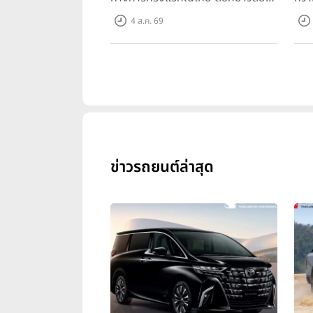
ทัศน์ “Drive Your Elegance” มา
ครั้
4 ส.ค. 69
พร้อม 2 รุ่นย่อย ในราคาเริ่มต้นที่
Spo
769,000 บาท
Tra
31 ก
10,
ข่าวรถยนต์ล่าสุด