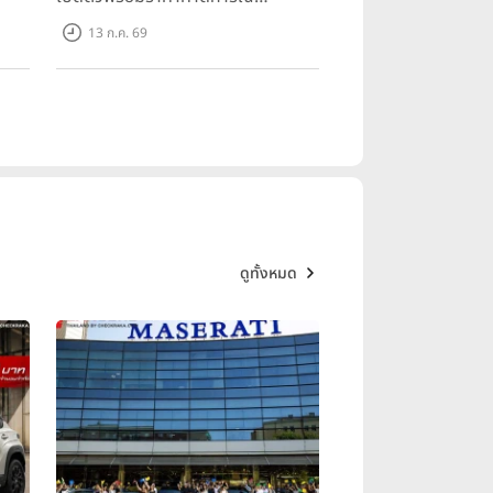
ราคา
699,900 บาท รุ่นย่อยล่าสุดที่มีระยะ
13 ก.ค. 69
500
ขับขี่รวม 1,180 กม. พร้อมฉลองยอด
ส่งมอบ 1.3 แสนคัน
ดูทั้งหมด