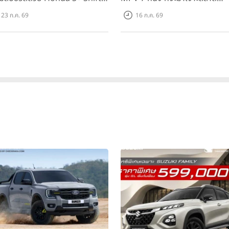
งแรกในไทย! พร้อมเพิ่ม Blind
ครอบครัวและองค์กรยุคใหม่ เปิด
23 ก.ค. 69
16 ก.ค. 69
t Information และ Cross
ที่ 1.299 ลบ. (สิทธิพิเศษสำหรับ 
ffic Monitor เพียงจองภายใน
คันแรก)
.ค. 2569 รับบัตรน้ำมันมูลค่า
000 บาท