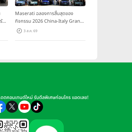
น
Maserati ฉลองการสิ้นสุดของ
รับ
กิจกรรม 2026 China-Italy Grand
สน
Tour ณ สำนักงานใหญ่ เมืองโมเดนา
3 ส.ค. 69
นอ
ประเทศอิตาลี
เดตคอนเทนต์ใหม่ รับดีลพิเศษก่อนใคร แอดเลย!