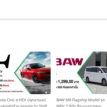
da Civic e:HEV ปลุกอารมณ์
BAW M8 Flagship Model รถ
มสปอร์ตด้วย Honda S+ Shift
MPV 7 ที่นั่ง ที่จะมาเจาะตลาด