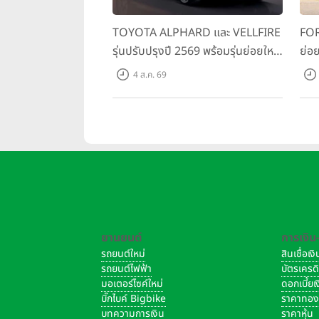
TOYOTA ALPHARD และ VELLFIRE
FOR
รุ่นปรับปรุงปี 2569 พร้อมรุ่นย่อยใหม่
ย่อย
HEV SMART ราคาเริ่มต้น 3.59 ลบ.
พร้
4 ส.ค. 69
สมร
เริ่
ยานยนต์
การเงิน
รถยนต์ใหม่
สินเชื่อเ
รถยนต์ไฟฟ้า
บัตรเครด
มอเตอร์ไซค์ใหม่
ดอกเบี้ย
บิ๊กไบค์ Bigbike
ราคาทอ
บทความการเงิน
ราคาหุ้น