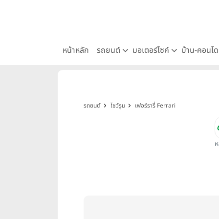
หน้าหลัก
รถยนต์
มอเตอร์ไซค์
บ้าน-คอนโ
รถยนต์
โชว์รูม
เฟอร์รารี่ Ferrari
ห