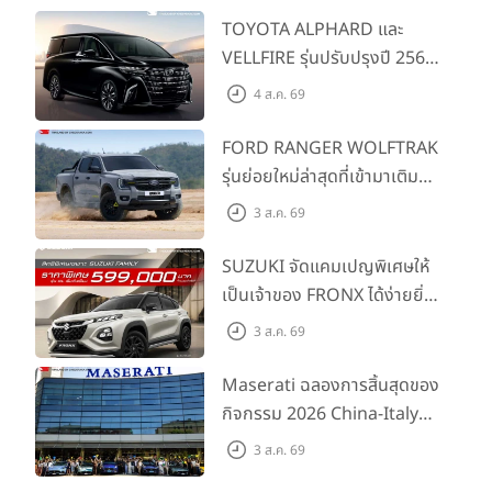
TOYOTA ALPHARD และ
VELLFIRE รุ่นปรับปรุงปี 2569
พร้อมรุ่นย่อยใหม่ HEV
4 ส.ค. 69
SMART ราคาเริ่มต้น 3.59 ลบ.
FORD RANGER WOLFTRAK
รุ่นย่อยใหม่ล่าสุดที่เข้ามาเติม
เต็มไลน์อัป พร้อมตอบโจทย์ทุก
3 ส.ค. 69
การผจญภัยด้วยสมรรถนะ
พร้อมลุย ด้วยราคาพิเศษเริ่ม
SUZUKI จัดแคมเปญพิเศษให้
ต้นที่ 9.49 แสนบาท
เป็นเจ้าของ FRONX ได้ง่ายยิ่ง
ขึ้นสำหรับรุ่น GL ราคาพิเศษ
3 ส.ค. 69
เริ่มต้น 5.99 แสนบาท จำนวน
200 คัน พร้อมข้อเสนอสุดคุ้ม
Maserati ฉลองการสิ้นสุดของ
กิจกรรม 2026 China-Italy
Grand Tour ณ สำนักงาน
3 ส.ค. 69
ใหญ่ เมืองโมเดนา ประเทศ