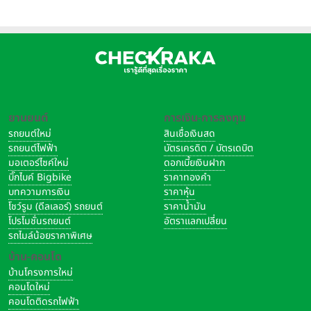
อิตาลี
ยานยนต์
การเงิน-การลงทุน
รถยนต์ใหม่
สินเชื่อเงินสด
รถยนต์ไฟฟ้า
บัตรเครดิต / บัตรเดบิต
มอเตอร์ไซค์ใหม่
ดอกเบี้ยเงินฝาก
บิ๊กไบค์ Bigbike
ราคาทองคำ
บทความการเงิน
ราคาหุ้น
โชว์รูม (ดีลเลอร์) รถยนต์
ราคาน้ำมัน
โปรโมชั่นรถยนต์
อัตราแลกเปลี่ยน
รถไมล์น้อยราคาพิเศษ
บ้าน-คอนโด
บ้านโครงการใหม่
คอนโดใหม่
คอนโดติดรถไฟฟ้า