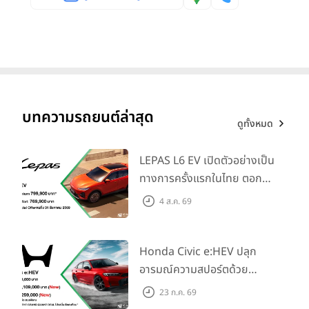
บทความรถยนต์ล่าสุด
ดูทั้งหมด
LEPAS L6 EV เปิดตัวอย่างเป็น
ทางการครั้งแรกในไทย ตอกย้ำ
วิสัยทัศน์ “Drive Your
4 ส.ค. 69
Elegance” มาพร้อม 2 รุ่นย่อย
ในราคาเริ่มต้นที่ 769,000 บาท
Honda Civic e:HEV ปลุก
อารมณ์ความสปอร์ตด้วย
Honda S+ Shift ครั้งแรกใน
23 ก.ค. 69
ไทย! พร้อมเพิ่ม Blind Spot