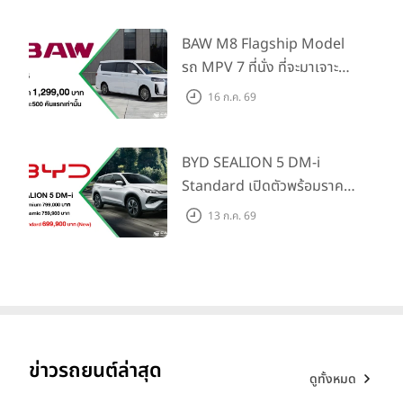
Information และ Cross
Traffic Monitor เพียงจอง
BAW M8 Flagship Model
ภายใน 31 ก.ค. 2569 รับบัตร
รถ MPV 7 ที่นั่ง ที่จะมาเจาะ
น้ำมันมูลค่า 10,000 บาท
ตลาดครอบครัวและองค์กรยุค
16 ก.ค. 69
ใหม่ เปิดราคาที่ 1.299 ลบ.
(สิทธิพิเศษสำหรับ 500 คัน
แรก)
BYD SEALION 5 DM-i
Standard เปิดตัวพร้อมราคา
คาดการณ์ 699,900 บาท รุ่น
13 ก.ค. 69
ย่อยล่าสุดที่มีระยะขับขี่รวม
1,180 กม. พร้อมฉลองยอดส่ง
มอบ 1.3 แสนคัน
ข่าวรถยนต์ล่าสุด
ดูทั้งหมด