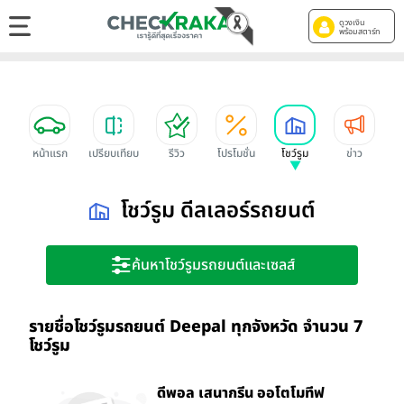
ดูวงเงิน
พร้อมสตาร์ท
หน้าแรก
เปรียบเทียบ
รีวิว
โปรโมชั่น
โชว์รูม
ข่าว
โชว์รูม ดีลเลอร์รถยนต์
ค้นหาโชว์รูมรถยนต์และเซลส์
รายชื่อโชว์รูมรถยนต์ Deepal ทุกจังหวัด จำนวน 7
โชว์รูม
ดีพอล เสนากรีน ออโตโมทีฟ