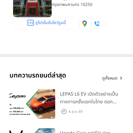
กรุงเทพมหานคร 10250
ดูโปรโมชั่นโชว์รูมนี้
บทความรถยนต์ล่าสุด
ดูทั้งหมด
LEPAS L6 EV เปิดตัวอย่างเป็น
ทางการครั้งแรกในไทย ตอกย้ำ
วิสัยทัศน์ “Drive Your
4 ส.ค. 69
Elegance” มาพร้อม 2 รุ่นย่อย
ในราคาเริ่มต้นที่ 769,000 บาท