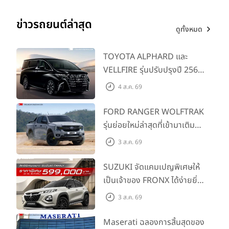
ข่าวรถยนต์ล่าสุด
ดูทั้งหมด
TOYOTA ALPHARD และ
VELLFIRE รุ่นปรับปรุงปี 2569
พร้อมรุ่นย่อยใหม่ HEV
4 ส.ค. 69
SMART ราคาเริ่มต้น 3.59 ลบ.
FORD RANGER WOLFTRAK
รุ่นย่อยใหม่ล่าสุดที่เข้ามาเติม
เต็มไลน์อัป พร้อมตอบโจทย์ทุก
3 ส.ค. 69
การผจญภัยด้วยสมรรถนะ
พร้อมลุย ด้วยราคาพิเศษเริ่ม
SUZUKI จัดแคมเปญพิเศษให้
ต้นที่ 9.49 แสนบาท
เป็นเจ้าของ FRONX ได้ง่ายยิ่ง
ขึ้นสำหรับรุ่น GL ราคาพิเศษ
3 ส.ค. 69
เริ่มต้น 5.99 แสนบาท จำนวน
200 คัน พร้อมข้อเสนอสุดคุ้ม
Maserati ฉลองการสิ้นสุดของ