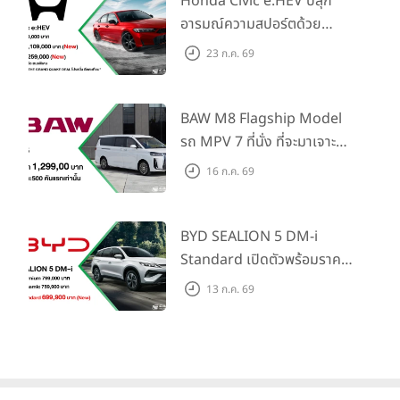
Honda Civic e:HEV ปลุก
อารมณ์ความสปอร์ตด้วย
Honda S+ Shift ครั้งแรกใน
23 ก.ค. 69
ไทย! พร้อมเพิ่ม Blind Spot
Information และ Cross
Traffic Monitor เพียงจอง
BAW M8 Flagship Model
ภายใน 31 ก.ค. 2569 รับบัตร
รถ MPV 7 ที่นั่ง ที่จะมาเจาะ
น้ำมันมูลค่า 10,000 บาท
ตลาดครอบครัวและองค์กรยุค
16 ก.ค. 69
ใหม่ เปิดราคาที่ 1.299 ลบ.
(สิทธิพิเศษสำหรับ 500 คัน
แรก)
BYD SEALION 5 DM-i
Standard เปิดตัวพร้อมราคา
คาดการณ์ 699,900 บาท รุ่น
13 ก.ค. 69
ย่อยล่าสุดที่มีระยะขับขี่รวม
1,180 กม. พร้อมฉลองยอดส่ง
มอบ 1.3 แสนคัน