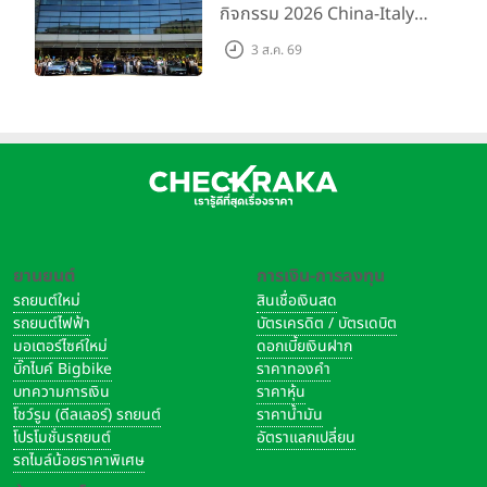
กิจกรรม 2026 China-Italy
Grand Tour ณ สำนักงาน
3 ส.ค. 69
ใหญ่ เมืองโมเดนา ประเทศ
อิตาลี
ยานยนต์
การเงิน-การลงทุน
รถยนต์ใหม่
สินเชื่อเงินสด
รถยนต์ไฟฟ้า
บัตรเครดิต / บัตรเดบิต
มอเตอร์ไซค์ใหม่
ดอกเบี้ยเงินฝาก
บิ๊กไบค์ Bigbike
ราคาทองคำ
บทความการเงิน
ราคาหุ้น
โชว์รูม (ดีลเลอร์) รถยนต์
ราคาน้ำมัน
โปรโมชั่นรถยนต์
อัตราแลกเปลี่ยน
รถไมล์น้อยราคาพิเศษ