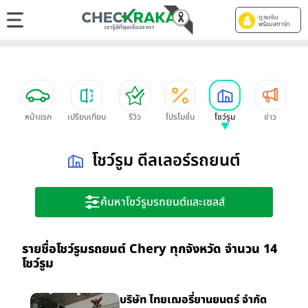
ดูวงเงิน
พร้อมสตาร์ท
หน้าแรก
เปรียบเทียบ
รีวิว
โปรโมชั่น
โชว์รูม
ข่าว
โชว์รูม ดีลเลอร์รถยนต์
ค้นหาโชว์รูมรถยนต์และเซลส์
รายชื่อโชว์รูมรถยนต์ Chery ทุกจังหวัด จำนวน 14
โชว์รูม
บริษัท ไทยเฌอรี่ยานยนตร์ จำกัด