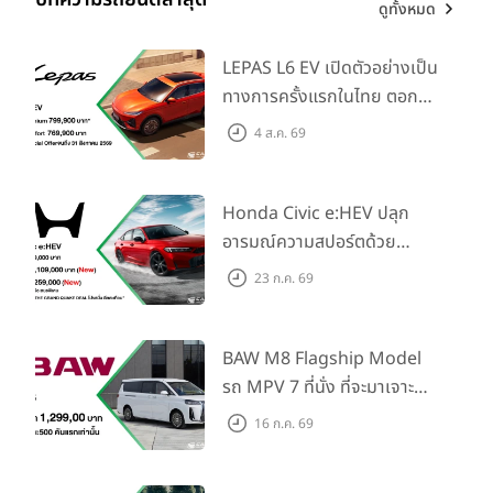
ดูทั้งหมด
LEPAS L6 EV เปิดตัวอย่างเป็น
ทางการครั้งแรกในไทย ตอกย้ำ
วิสัยทัศน์ “Drive Your
4 ส.ค. 69
Elegance” มาพร้อม 2 รุ่นย่อย
ในราคาเริ่มต้นที่ 769,000 บาท
Honda Civic e:HEV ปลุก
อารมณ์ความสปอร์ตด้วย
Honda S+ Shift ครั้งแรกใน
23 ก.ค. 69
ไทย! พร้อมเพิ่ม Blind Spot
Information และ Cross
Traffic Monitor เพียงจอง
BAW M8 Flagship Model
ภายใน 31 ก.ค. 2569 รับบัตร
รถ MPV 7 ที่นั่ง ที่จะมาเจาะ
น้ำมันมูลค่า 10,000 บาท
ตลาดครอบครัวและองค์กรยุค
16 ก.ค. 69
ใหม่ เปิดราคาที่ 1.299 ลบ.
(สิทธิพิเศษสำหรับ 500 คัน