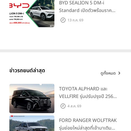
แรก)
BYD SEALION 5 DM-i
Standard เปิดตัวพร้อมราคา
คาดการณ์ 699,900 บาท รุ่น
13 ก.ค. 69
ย่อยล่าสุดที่มีระยะขับขี่รวม
1,180 กม. พร้อมฉลองยอดส่ง
มอบ 1.3 แสนคัน
ข่าวรถยนต์ล่าสุด
ดูทั้งหมด
TOYOTA ALPHARD และ
VELLFIRE รุ่นปรับปรุงปี 2569
พร้อมรุ่นย่อยใหม่ HEV
4 ส.ค. 69
SMART ราคาเริ่มต้น 3.59 ลบ.
FORD RANGER WOLFTRAK
รุ่นย่อยใหม่ล่าสุดที่เข้ามาเติม