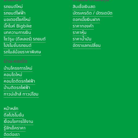
รถยนต์ใหม่
สินเชื่อเงินสด
รถยนต์ไฟฟ้า
บัตรเครดิต / บัตรเดบิต
มอเตอร์ไซค์ใหม่
ดอกเบี้ยเงินฝาก
บิ๊กไบค์ Bigbike
ราคาทองคำ
บทความการเงิน
ราคาหุ้น
โชว์รูม (ดีลเลอร์) รถยนต์
ราคาน้ำมัน
โปรโมชั่นรถยนต์
อัตราแลกเปลี่ยน
รถไมล์น้อยราคาพิเศษ
บ้าน-คอนโด
บ้านโครงการใหม่
คอนโดใหม่
คอนโดติดรถไฟฟ้า
บ้านติดรถไฟฟ้า
ทาวน์เฮ้าส์ ทาวน์โฮม
หน้าหลัก
ดีลโปรโมชั่น
เงื่อนไขการใช้งาน
รู้จักเช็คราคา
ติดต่อเรา