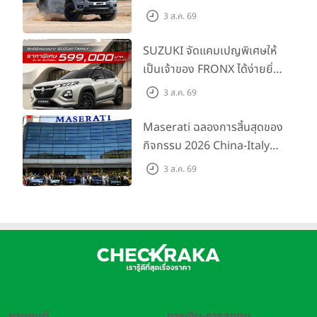
เต็มไลน์อัป พร้อมตอบโจทย์ทุก
3 ส.ค. 69
การผจญภัยด้วยสมรรถนะ
พร้อมลุย ด้วยราคาพิเศษเริ่ม
SUZUKI จัดแคมเปญพิเศษให้
ต้นที่ 9.49 แสนบาท
เป็นเจ้าของ FRONX ได้ง่ายยิ่ง
ขึ้นสำหรับรุ่น GL ราคาพิเศษ
3 ส.ค. 69
เริ่มต้น 5.99 แสนบาท จำนวน
200 คัน พร้อมข้อเสนอสุดคุ้ม
Maserati ฉลองการสิ้นสุดของ
กิจกรรม 2026 China-Italy
Grand Tour ณ สำนักงาน
3 ส.ค. 69
ใหญ่ เมืองโมเดนา ประเทศ
อิตาลี
ยานยนต์
การเงิน-การลงทุน