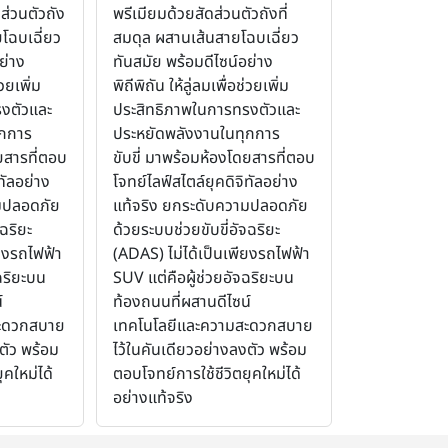
ส่วนตัวถัง
พรีเมียมด้วยสัดส่วนตัวถังที่
โฉบเฉี่ยว
สมดุล ผสานเส้นสายโฉบเฉี่ยว
ย่าง
ทันสมัย พร้อมดีไซน์อย่าง
่วยเพิ่ม
พิถีพิถัน ให้ลู่ลมเพื่อช่วยเพิ่ม
งตัวและ
ประสิทธิภาพในการทรงตัวและ
ุกการ
ประหยัดพลังงานในทุกการ
ยสารที่ตอบ
ขับขี่ มาพร้อมห้องโดยสารที่ตอบ
ทัลอย่าง
โจทย์ไลฟ์สไตล์ยุคดิจิทัลอย่าง
มปลอดภัย
แท้จริง ยกระดับความปลอดภัย
ฉริยะ
ด้วยระบบช่วยขับขี่อัจฉริยะ
ียงรถไฟฟ้า
(ADAS) ไม่ได้เป็นเพียงรถไฟฟ้า
ฉริยะบน
SUV แต่คือผู้ช่วยอัจฉริยะบน
์
ท้องถนนที่ผสานดีไซน์
สะดวกสบาย
เทคโนโลยีและความสะดวกสบาย
ตัว พร้อม
ไว้ในคันเดียวอย่างลงตัว พร้อม
ุคใหม่ได้
ตอบโจทย์การใช้ชีวิตยุคใหม่ได้
อย่างแท้จริง