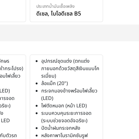
ประเภทน้ำมันเชื้อเพลิง
ดีเซล
,
ไบโอดีเซล B5
อักษร
อุปกรณ์ชุดแต่ง (ตกแต่ง
ใากระโปรง)
ภายนอกด้วยวัสดุสีเงินแบบโค
อมไฟเลี้ยว
รเมี่ยม)
ล้อแม็ก (20")
 LED)
กระจกมองข้างพร้อมไฟเลี้ยว
การจอด
(LED)
ริยะ)
ไฟตัดหมอก (หน้า LED)
ัง
ระบบควบคุมระยะการจอด
บ LED
(ระบบช่วยจอดอัจฉริยะ)
ปัดน้ำฝนกระจกหลัง
วกับตัวรถ
หลังคาพาโนรามิคซันรูฟ