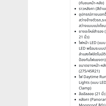
(กันชนหน้า-หลัง)
ราวหลังคา (สีดำ
อุปกรณ์ภายนอกอื
สว่างข้างตัวรถ,ร
สว่างแบบแบ่งโซน
ยางอะไหล่สำรอง (
21 นิ้ว)
ไฟหน้า LED (แบบ
LED พร้อมระบบปร
ลำแสงไฟอัตโนมัต
ป้องกันไฟแยงตา)
ขนาดยางหน้า-หลั
(275/45R21)
ไฟ Daytime Ru
Lights (แบบ LED 
Clamp)
ล้ออัลลอย (21 นิ้ว
หลังคา (Panora
Moonroof,สีดำ)