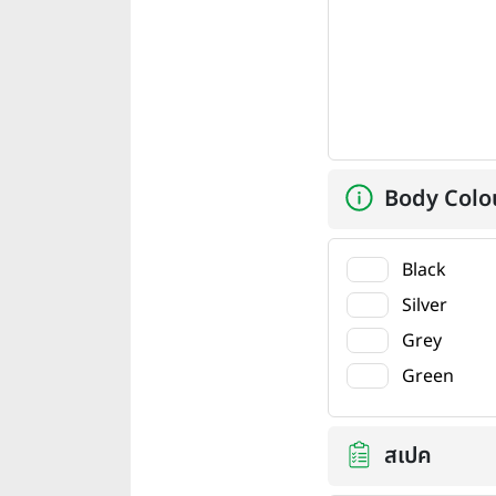
Body Colo
Black
Silver
Grey
Green
สเปค