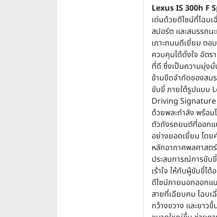
Lexus IS 300h F S
เด่นด้วยดีไซน์ที่โฉบเฉ
สปอร์ต และสมรรถนะท
เกาะถนนดีเยี่ยม ต
ควบคุมได้ดั่งใจ อัตร
ที่ดี ซึ่งเป็นความมุ่งมั
ข้ามขีดจำกัดของสม
ขับขี่ ภายใต้รูปแบบ 
Driving Signature เ
ด้วยพละกำลัง พร้อม
ตัวถังรถยนต์ที่ออก
อย่างยอดเยี่ยม โดยค
หลักอากาศพลศาสตร
ประสบการณ์การขับขี่ท
เร้าใจ ให้กับผู้ขับขี่ได้
ดีไซน์ภายนอกออกแบ
สายที่เฉียบคม โฉบเฉี่
กว้างขวาง และยาวขึ้