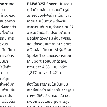
port
โดด
BMW 325i Sport
เน้นความ
ี่ยว
ดุดันด้วยเส้นสายรอบคัน รูป
ี่ทรงพลัง
ลักษณ์ของไฟหน้า ที่เน้นความ
อบสนองการ
เฉียบคมเป็นพิเศษ ช่องรับ
าเร่งออกตัว
อากาศในกันชนบุด้วยตาข่ายให้
่นที่จะก้าว
อารมณ์สปอร์ต ประกบด้วยส
รรถนะการ
ปอตไลท์ดวงกลม ซึ่งมาพร้อม
Lexus
ชุดแต่งรอบคันจาก M Sport
ต็มเปี่ยม
พร้อมล้อแม็กจาก M รุ่น Star
โครงสร้าง
Spoke 193 และช่วงล่างแบบ
แบบมา
M Sport ลงบนมิติตัวถังมี
ำนึงถึง
ความยาว 4,531 มม. กว้าง
์ มอบ
1,817 มม. สูง 1,421 มม.
ี่สนุก
อย่างเต็มที่
ห้องโดยสารภายในเป็นแบบ
บด้วยเส้น
สไตล์สปอร์ต อุปกรณ์มาตรฐาน
ยว ดุดัน
ต่างๆ มีให้อย่างครบครัน เช่น
น พร้อมล้อ
ระบบเครื่องเสียงคุณภาพสูง