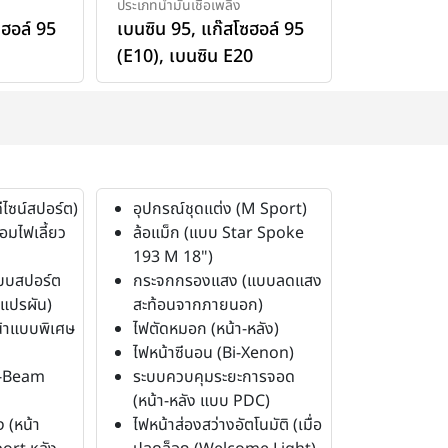
ประเภทน้ำมันเชื้อเพลิง
ซฮอล์ 95
เบนซิน 95
,
แก๊สโซฮอล์ 95
(E10)
,
เบนซิน E20
ีไซน์สปอร์ต)
อุปกรณ์ชุดแต่ง (M Sport)
อมไฟเลี้ยว
ล้อแม็ก (แบบ Star Spoke
193 M 18")
บบสปอร์ต
กระจกกรองแสง (แบบลดแสง
บแปรผัน)
สะท้อนจากภายนอก)
้าแบบพิเศษ
ไฟตัดหมอก (หน้า-หลัง)
ไฟหน้าซีนอน (Bi-Xenon)
i-Beam
ระบบควบคุมระยะการจอด
(หน้า-หลัง แบบ PDC)
 (หน้า
ไฟหน้าส่องสว่างอัตโนมัติ (เมื่อ