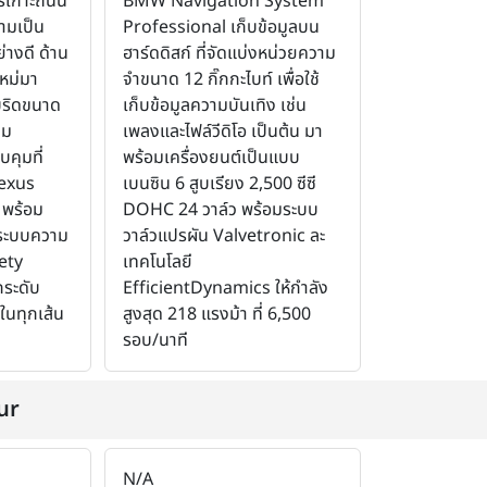
ารเกาะถนน
BMW Navigation System
ามเป็น
Professional เก็บข้อมูลบน
่างดี ด้าน
ฮาร์ดดิสก์ ที่จัดแบ่งหน่วยความ
หม่มา
จำขนาด 12 กิ๊กกะไบท์ เพื่อใช้
บริดขนาด
เก็บข้อมูลความบันเทิง เช่น
าม
เพลงและไฟล์วีดิโอ เป็นต้น มา
คุมที่
พร้อมเครื่องยนต์เป็นแบบ
exus
เบนซิน 6 สูบเรียง 2,500 ซีซี
 พร้อม
DOHC 24 วาล์ว พร้อมระบบ
ยระบบความ
วาล์วแปรผัน Valvetronic ละ
ety
เทคโนโลยี
กระดับ
EfficientDynamics ให้กำลัง
ในทุกเส้น
สูงสุด 218 แรงม้า ที่ 6,500
รอบ/นาที
ur
N/A