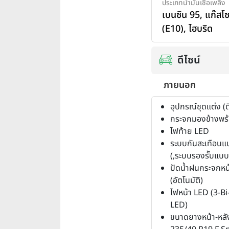
ประเภทน้ำมันเชื้อเพลิง
เบนซิน 95
,
แก๊สโ
(E10)
,
ไฮบริด
ดีไซน์
ภายนอก
อุปกรณ์ชุดแต่ง (ด
กระจกมองข้างพร้
ไฟท้าย LED
ระบบกันสะเทือนแ
(,ระบบรองรัับแบ
ปัดน้ำฝนกระจกหน
(อัตโนมัติ)
ไฟหน้า LED (3-B
LED)
ขนาดยางหน้า-หลัง