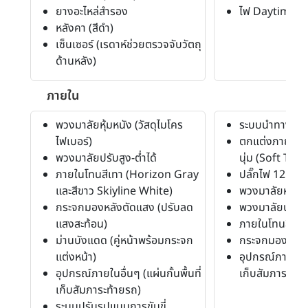
ยางอะไหล่สำรอง
ไฟ Daytime R
หลังคา (สีดำ)
เซ็นเซอร์ (เรดาห์ช่วยตรวจจับวัตถุ
ด้านหลัง)
ภายใน
พวงมาลัยหุ้มหนัง (วัสดุไมโคร
ระบบนำทาง (N
ไฟเบอร์)
ตกแต่งภายใน (ด
พวงมาลัยปรับสูง-ต่ำได้
นุ่ม (Soft Tou
ภายในโทนสีเทา (Horizon Gray
ปลั๊กไฟ 12 โวลท
และสีขาว Skiyline White)
พวงมาลัยหุ้มหน
กระจกมองหลังตัดแสง (ปรับลด
พวงมาลัยปรับสู
แสงสะท้อน)
ภายในโทนสีดำ
ม่านบังแดด (คู่หน้าพร้อมกระจก
กระจกมองหลัง
แต่งหน้า)
อุปกรณ์ภายในอื่
อุปกรณ์ภายในอื่นๆ (แผ่นกั้นพื้นที่
เก็บสัมภาระท้า
เก็บสัมภาระท้ายรถ)
ระบบปรับรูปแบบการขับขี่