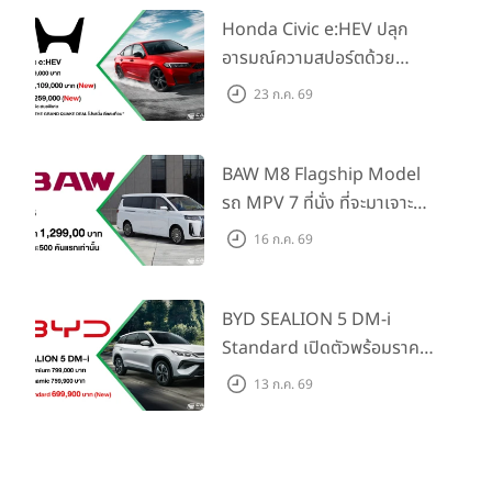
Honda Civic e:HEV ปลุก
อารมณ์ความสปอร์ตด้วย
Honda S+ Shift ครั้งแรกใน
23 ก.ค. 69
ไทย! พร้อมเพิ่ม Blind Spot
Information และ Cross
Traffic Monitor เพียงจอง
BAW M8 Flagship Model
ภายใน 31 ก.ค. 2569 รับบัตร
รถ MPV 7 ที่นั่ง ที่จะมาเจาะ
น้ำมันมูลค่า 10,000 บาท
ตลาดครอบครัวและองค์กรยุค
16 ก.ค. 69
ใหม่ เปิดราคาที่ 1.299 ลบ.
(สิทธิพิเศษสำหรับ 500 คัน
แรก)
BYD SEALION 5 DM-i
Standard เปิดตัวพร้อมราคา
คาดการณ์ 699,900 บาท รุ่น
13 ก.ค. 69
ย่อยล่าสุดที่มีระยะขับขี่รวม
1,180 กม. พร้อมฉลองยอดส่ง
มอบ 1.3 แสนคัน