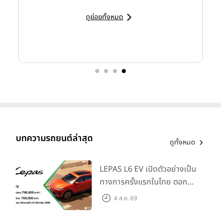
ดูย่อยทั้งหมด
บทความรถยนต์ล่าสุด
ดูทั้งหมด
LEPAS L6 EV เปิดตัวอย่างเป็น
ทางการครั้งแรกในไทย ตอกย้ำ
วิสัยทัศน์ “Drive Your
4 ส.ค. 69
Elegance” มาพร้อม 2 รุ่นย่อย
ในราคาเริ่มต้นที่ 769,000 บาท