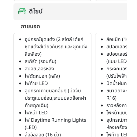
ดีไซน์
ภายนอก
อุปกรณ์ชุดแต่ง (2 สไตล์ ได้แก่
ล้อแม็ก (16")
ชุดแต่งสีเดียวกับรถ และ ชุดแต่ง
สปอยเลอร์หลัง
สีเหลือง)
สปอยเลอร์หลัง
สเกิร์ต (รอบคัน)
(แบบ LED)
สปอยเลอร์หลัง
กระจกมองข้างพ
ไฟตัดหมอก (หลัง)
(ปรับไฟฟ้า)
ไฟท้าย LED
ปัดน้ำฝนกระจก
อุปกรณ์ภายนอกอื่นๆ (มือจับ
ขนาดยางหน้า-ห
ประตูแบบซ่อน,ระบบปลดล๊อกฝา
R16)
ท้ายฉุกเฉิน)
ราวหลังคา
ไฟหน้า LED
ไฟหน้าแบบโปรเ
ไฟ Daytime Running Lights
อุปกรณ์ภายนอก
(LED)
ห้องเครื่องด้าน
ล้ออัลลอย (16 นิ้ว)
ไฟท้าย LED