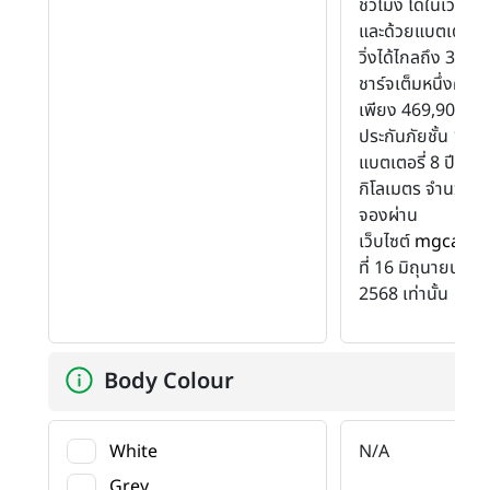
ชั่วโมง ได้ในเวลา เ
และด้วยแบตเตอรี่
วิ่งได้ไกลถึง 380 
ชาร์จเต็มหนึ่งครั้ง
เพียง 469,900 บาท
ประกันภัยชั้น 1 แล
แบตเตอรี่ 8 ปี หรื
กิโลเมตร จำนวนจ
จองผ่าน
เว็บไซต์
mgcars.
ที่ 16 มิถุนายน –
2568 เท่านั้น
Body Colour
White
N/A
Grey