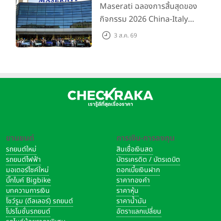
200 คัน พร้อมข้อเสนอสุดคุ้ม
Maserati ฉลองการสิ้นสุดของ
กิจกรรม 2026 China-Italy
Grand Tour ณ สำนักงาน
3 ส.ค. 69
ใหญ่ เมืองโมเดนา ประเทศ
อิตาลี
ยานยนต์
การเงิน-การลงทุน
รถยนต์ใหม่
สินเชื่อเงินสด
รถยนต์ไฟฟ้า
บัตรเครดิต / บัตรเดบิต
มอเตอร์ไซค์ใหม่
ดอกเบี้ยเงินฝาก
บิ๊กไบค์ Bigbike
ราคาทองคำ
บทความการเงิน
ราคาหุ้น
โชว์รูม (ดีลเลอร์) รถยนต์
ราคาน้ำมัน
โปรโมชั่นรถยนต์
อัตราแลกเปลี่ยน