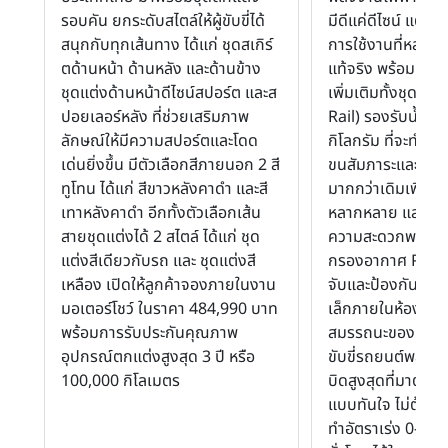
รอบคัน ยกระดับสไตล์ให้ผู้ขับขี่ได้
มีดีแค่ดีไซน์ แต่จ
สนุกกับทุกเส้นทาง ได้แก่ ชุดสเกิร์
การใช้งานที่หลากห
ตด้านหน้า ด้านหลัง และด้านข้าง
แท้จริง พร้อมการต
ชุดแต่งด้านหน้าดีไซน์สปอร์ต และส
เพิ่มเติมทั้งชุดรา
ปอยเลอร์หลัง ที่ช่วยเสริมภาพ
Rail) รองรับน้ำหนั
ลักษณ์ให้มีความสปอร์ตและโดด
กิโลกรัม ที่จะทำให้
เด่นยิ่งขึ้น มีตัวเลือกสีภายนอก 2 สี
ขนสัมภาระและอุปก
ทูโทน ได้แก่ สีขาวหลังคาดำ และสี
มากกว่าเดิมเพื่อรอง
เทาหลังคาดำ อีกทั้งตัวเลือกเส้น
หลากหลาย และอุ
สายชุดแต่งได้ 2 สไตล์ ได้แก่ ชุด
ความสะดวกพร้อมก
แต่งสีเดียวกับรถ และ ชุดแต่งสี
กรองอากาศ PM 2.
เหลือง เปิดให้ลูกค้าจองภายในงาน
จับและป้องกัน ฝุ่
มอเตอร์โชว์ ในราคา 484,990 บาท
เล็กภายในห้องโดย
พร้อมการรับประกันคุณภาพ
สมรรถนะของ EV ช
อุปกรณ์ตกแต่งสูงสุด 3 ปี หรือ
ขับขี่รถยนต์พลังง
100,000 กิโลเมตร
บิดสูงสุดที่มาตั้งแต
แบบทันใจ ไม่ต้อง
ทำอัตราเร่ง 0-100