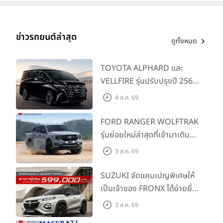
ข่าวรถยนต์ล่าสุด
ดูทั้งหมด
TOYOTA ALPHARD และ
VELLFIRE รุ่นปรับปรุงปี 2569
พร้อมรุ่นย่อยใหม่ HEV
4 ส.ค. 69
SMART ราคาเริ่มต้น 3.59 ลบ.
FORD RANGER WOLFTRAK
รุ่นย่อยใหม่ล่าสุดที่เข้ามาเติม
เต็มไลน์อัป พร้อมตอบโจทย์ทุก
3 ส.ค. 69
การผจญภัยด้วยสมรรถนะ
พร้อมลุย ด้วยราคาพิเศษเริ่ม
SUZUKI จัดแคมเปญพิเศษให้
ต้นที่ 9.49 แสนบาท
เป็นเจ้าของ FRONX ได้ง่ายยิ่ง
ขึ้นสำหรับรุ่น GL ราคาพิเศษ
3 ส.ค. 69
เริ่มต้น 5.99 แสนบาท จำนวน