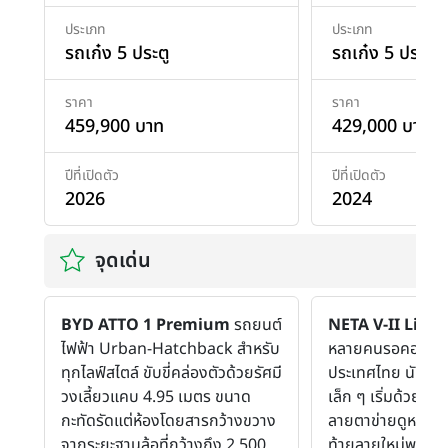
ประเภท
ประเภท
รถเก๋ง 5 ประตู
รถเก๋ง 5 ประตู
ราคา
ราคา
459,900 บาท
429,000 บาท
ปีที่เปิดตัว
ปีที่เปิดตัว
2026
2024
จุดเด่น
BYD ATTO 1 Premium
รถยนต์
NETA V-II Lite
รถ
ไฟฟ้า Urban-Hatchback สำหรับ
หลายคนรอคอยรุ่
ทุกไลฟ์สไตล์ ขับขี่คล่องตัวด้วยรัศมี
ประเทศไทย นับว่าเ
วงเลี้ยวแคบ 4.95 เมตร ขนาด
เล็ก ๆ เริ่มด้วยกระ
กะทัดรัดแต่ห้องโดยสารกว้างขวาง
ลายตาข่ายดูหรูหราข
จากระยะฐานล้อที่กว้างถึง 2,500
ท้ายลายใหม่พร้อม