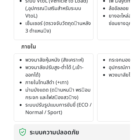
ระบบ VtoL (Vehicle to Load)
ไฟ Daytime R
(,อุปกรณเสริมสําหรับระบบ
ล้ออัลลอย (16 นิ
VtoL)
ยางอะไหล่สำรอง
เซ็นเซอร์ (ตรวจจับวัตถุดานหลัง
ซ่อมยางฉุกเฉิน
3 ตําแหนง)
ภายใน
พวงมาลัยหุ้มหนัง (สังเคราะห์)
กระจกมองหลัง
พวงมาลัยปรับสูง-ต่ำได้ (,เข้า-
อุปกรณ์ภายในอื่
ออกได้)
พวงมาลัยไฟฟ้า
ภายในโทนสีดำ (+เทา)
ม่านบังแดด (ดานหนา พรอม
กระจก และไฟสองสวาง)
ระบบปรับรูปแบบการขับขี่ (ECO /
Normal / Sport)
ระบบความปลอดภัย