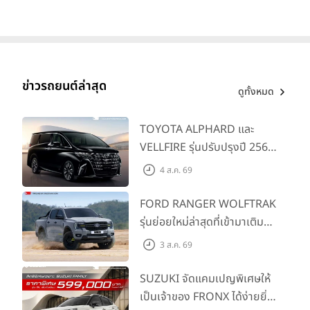
มอบ 1.3 แสนคัน
ข่าวรถยนต์ล่าสุด
ดูทั้งหมด
TOYOTA ALPHARD และ
VELLFIRE รุ่นปรับปรุงปี 2569
พร้อมรุ่นย่อยใหม่ HEV
4 ส.ค. 69
SMART ราคาเริ่มต้น 3.59 ลบ.
FORD RANGER WOLFTRAK
รุ่นย่อยใหม่ล่าสุดที่เข้ามาเติม
เต็มไลน์อัป พร้อมตอบโจทย์ทุก
3 ส.ค. 69
การผจญภัยด้วยสมรรถนะ
พร้อมลุย ด้วยราคาพิเศษเริ่ม
SUZUKI จัดแคมเปญพิเศษให้
ต้นที่ 9.49 แสนบาท
เป็นเจ้าของ FRONX ได้ง่ายยิ่ง