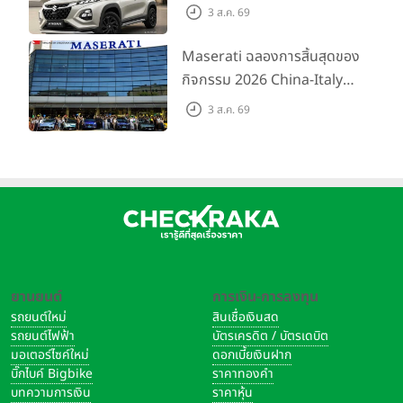
ขึ้นสำหรับรุ่น GL ราคาพิเศษ
3 ส.ค. 69
เริ่มต้น 5.99 แสนบาท จำนวน
200 คัน พร้อมข้อเสนอสุดคุ้ม
Maserati ฉลองการสิ้นสุดของ
กิจกรรม 2026 China-Italy
Grand Tour ณ สำนักงาน
3 ส.ค. 69
ใหญ่ เมืองโมเดนา ประเทศ
อิตาลี
ยานยนต์
การเงิน-การลงทุน
รถยนต์ใหม่
สินเชื่อเงินสด
รถยนต์ไฟฟ้า
บัตรเครดิต / บัตรเดบิต
มอเตอร์ไซค์ใหม่
ดอกเบี้ยเงินฝาก
บิ๊กไบค์ Bigbike
ราคาทองคำ
บทความการเงิน
ราคาหุ้น