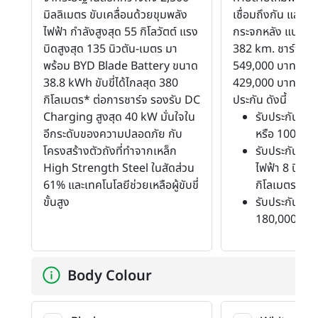
มิลลิเมตร ขับเคลื่อนด้วยขุมพลัง
เชื่อมถึงกัน และติด
ไฟฟ้า กำลังสูงสุด 55 กิโลวัตต์ แรง
กระจกหลัง แบต 36
บิดสูงสุด 135 นิวตัน-เมตร มา
382 km. ชาร์จ DC
พร้อม BYD Blade Battery ขนาด
549,000 บาท ปรับ
38.8 kWh ขับขี่ได้ไกลสุด 380
429,000 บาท มาพ
กิโลเมตร* ต่อการชาร์จ รองรับ DC
ประกัน ดังนี้
Charging สูงสุด 40 kW มั่นใจใน
รับประกันคุณ
อีกระดับของความปลอดภัย กับ
หรือ 100,000
โครงสร้างตัวถังที่ทำจากเหล็ก
รับประกันคุ
High Strength Steel ในสัดส่วน
ไฟฟ้า 8 ปี หร
61% และเทคโนโลยีช่วยเหลือผู้ขับขี่
กิโลเมตร
ขั้นสูง
รับประกันแบตเ
180,000 กิโ
Body Colour