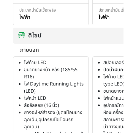
ประเภทน้ำมันเชื้อเพลิง
ประเภทน้ำมันเชื้อเพล
ไฟฟ้า
ไฟฟ้า
ดีไซน์
ภายนอก
ไฟท้าย LED
สปอยเลอร์หลัง
ขนาดยางหน้า-หลัง (185/55
ปัดน้ำฝนกระจก
R16)
ไฟท้าย LED (
ไฟ Daytime Running Lights
type LED)
(LED)
ขนาดยางหน้า-ห
ไฟหน้า LED
ไฟหน้าแบบโปรเ
ล้ออัลลอย (16 นิ้ว)
อุปกรณ์ภายนอก
ยางอะไหล่สำรอง (ชุดซอมยาง
ห้องเครื่องด้า
ฉุกเฉิน,อุปกรณซอมรถ
สถานะการชาร์จแ
ฉุกเฉิน)
นำทางขณะดับเค