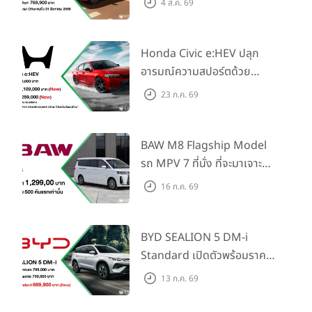
4 ส.ค. 69
Elegance” มาพร้อม 2 รุ่นย่อย
ในราคาเริ่มต้นที่ 769,000 บาท
Honda Civic e:HEV ปลุก
อารมณ์ความสปอร์ตด้วย
Honda S+ Shift ครั้งแรกใน
23 ก.ค. 69
ไทย! พร้อมเพิ่ม Blind Spot
Information และ Cross
Traffic Monitor เพียงจอง
BAW M8 Flagship Model
ภายใน 31 ก.ค. 2569 รับบัตร
รถ MPV 7 ที่นั่ง ที่จะมาเจาะ
น้ำมันมูลค่า 10,000 บาท
ตลาดครอบครัวและองค์กรยุค
16 ก.ค. 69
ใหม่ เปิดราคาที่ 1.299 ลบ.
(สิทธิพิเศษสำหรับ 500 คัน
แรก)
BYD SEALION 5 DM-i
Standard เปิดตัวพร้อมราคา
คาดการณ์ 699,900 บาท รุ่น
13 ก.ค. 69
ย่อยล่าสุดที่มีระยะขับขี่รวม
1,180 กม. พร้อมฉลองยอดส่ง