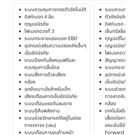
ระบบควบคุมการทรงตัวอัตโนมัติ
ระบบควบคุมการ
ดิสก์เบรก 4 ล้อ
ตัวถังนิรภัย
กุญแจนิรภัย
ดิสก์เบรก 4 ล้อ
ไฟเบรกดวงที่ 3
เซ็นทรัลล็อค
ระบบกระจายแรงเบรก EBD
กุญแจรีโมท
อุปกรณ์เสริมความปลอดภัยอื่นๆ
กุญแจนิรภัย
เข็มขัดนิรภัย
ไฟเบรกดวงที่ 3
ระบบป้องกันล้อหมุนฟรีและ
สัญญาณเตือน
ควบคุมการลื่นไถล
ระบบกระจายแ
ระบบสั่งการด้วยเสียง
อุปกรณ์เสริมค
กล้อง
เข็มขัดนิรภัย
จุดยึดเบาะนั่งสำหรับเด็ก
ระบบช่วยการอ
เสียงเตือนคาดเข็มขัดนิรภัย
ทางลาดชัน
ระบบเตือนแรงดันลมยาง
กล้อง
ระบบกู้คืนพลังงาน
เทคโนโลยีสัญญ
ระบบช่วยรักษารถให้อยู่ในช่อง
เสี่ยงต่อการชน
ทางจราจร (เลน)
ขณะขับขี่อัจฉริ
ระบบเตือนการชนด้านหน้า
Forward Colli