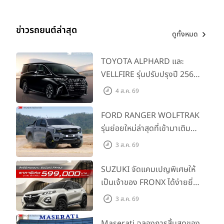
ข่าวรถยนต์ล่าสุด
ดูทั้งหมด
TOYOTA ALPHARD และ
VELLFIRE รุ่นปรับปรุงปี 2569
พร้อมรุ่นย่อยใหม่ HEV
4 ส.ค. 69
SMART ราคาเริ่มต้น 3.59 ลบ.
FORD RANGER WOLFTRAK
รุ่นย่อยใหม่ล่าสุดที่เข้ามาเติม
เต็มไลน์อัป พร้อมตอบโจทย์ทุก
3 ส.ค. 69
การผจญภัยด้วยสมรรถนะ
พร้อมลุย ด้วยราคาพิเศษเริ่ม
SUZUKI จัดแคมเปญพิเศษให้
ต้นที่ 9.49 แสนบาท
เป็นเจ้าของ FRONX ได้ง่ายยิ่ง
ขึ้นสำหรับรุ่น GL ราคาพิเศษ
3 ส.ค. 69
เริ่มต้น 5.99 แสนบาท จำนวน
200 คัน พร้อมข้อเสนอสุดคุ้ม
Maserati ฉลองการสิ้นสุดของ