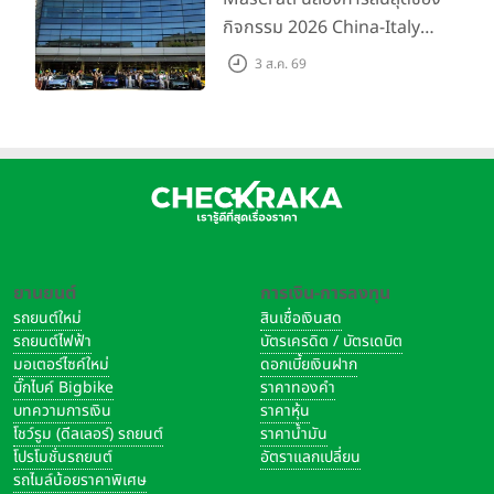
กิจกรรม 2026 China-Italy
Grand Tour ณ สำนักงาน
3 ส.ค. 69
ใหญ่ เมืองโมเดนา ประเทศ
อิตาลี
ยานยนต์
การเงิน-การลงทุน
รถยนต์ใหม่
สินเชื่อเงินสด
รถยนต์ไฟฟ้า
บัตรเครดิต / บัตรเดบิต
มอเตอร์ไซค์ใหม่
ดอกเบี้ยเงินฝาก
บิ๊กไบค์ Bigbike
ราคาทองคำ
บทความการเงิน
ราคาหุ้น
โชว์รูม (ดีลเลอร์) รถยนต์
ราคาน้ำมัน
โปรโมชั่นรถยนต์
อัตราแลกเปลี่ยน
รถไมล์น้อยราคาพิเศษ