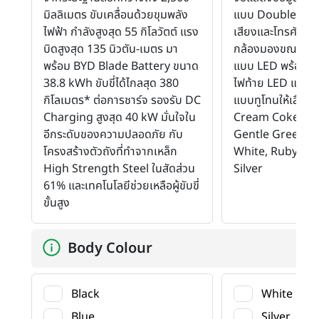
มิลลิเมตร ขับเคลื่อนด้วยขุมพลัง
แบบ Double Scre
ไฟฟ้า กำลังสูงสุด 55 กิโลวัตต์ แรง
เสียงและโทรศัพท์
บิดสูงสุด 135 นิวตัน-เมตร มา
กล้องมองขณะถอยห
พร้อม BYD Blade Battery ขนาด
แบบ LED พร้อมไฟ
38.8 kWh ขับขี่ได้ไกลสุด 380
ไฟท้าย LED แบบ R
กิโลเมตร* ต่อการชาร์จ รองรับ DC
แบบทูโทนให้เลือกทั้ง
Charging สูงสุด 40 kW มั่นใจใน
Cream Coke, Pe
อีกระดับของความปลอดภัย กับ
Gentle Green, 
โครงสร้างตัวถังที่ทำจากเหล็ก
White, Ruby Red
High Strength Steel ในสัดส่วน
Silver
61% และเทคโนโลยีช่วยเหลือผู้ขับขี่
ขั้นสูง
Body Colour
Black
White
Blue
Silver