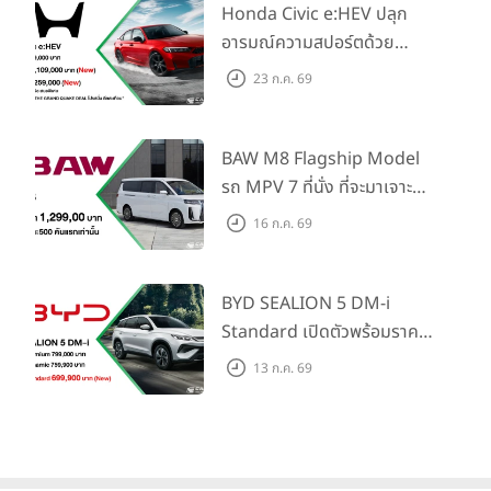
Honda Civic e:HEV ปลุก
อารมณ์ความสปอร์ตด้วย
Honda S+ Shift ครั้งแรกใน
23 ก.ค. 69
ไทย! พร้อมเพิ่ม Blind Spot
Information และ Cross
Traffic Monitor เพียงจอง
BAW M8 Flagship Model
ภายใน 31 ก.ค. 2569 รับบัตร
รถ MPV 7 ที่นั่ง ที่จะมาเจาะ
น้ำมันมูลค่า 10,000 บาท
ตลาดครอบครัวและองค์กรยุค
16 ก.ค. 69
ใหม่ เปิดราคาที่ 1.299 ลบ.
(สิทธิพิเศษสำหรับ 500 คัน
แรก)
BYD SEALION 5 DM-i
Standard เปิดตัวพร้อมราคา
คาดการณ์ 699,900 บาท รุ่น
13 ก.ค. 69
ย่อยล่าสุดที่มีระยะขับขี่รวม
1,180 กม. พร้อมฉลองยอดส่ง
มอบ 1.3 แสนคัน