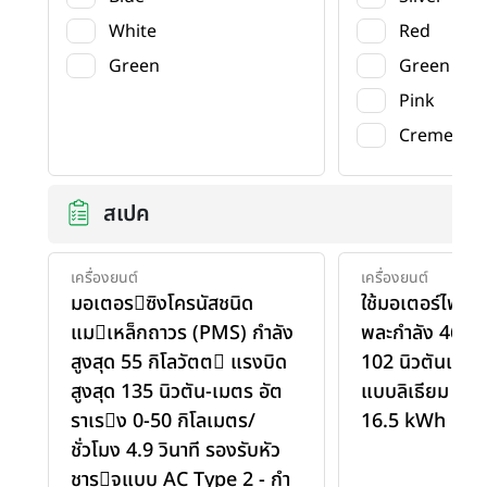
White
Red
Green
Green
Pink
Creme
สเปค
เครื่องยนต์
เครื่องยนต์
มอเตอรซิงโครนัสชนิด
ใช้มอเตอร์ไฟฟ้
แมเหล็กถาวร (PMS) กําลัง
พละกำลัง 46 แร
สูงสุด 55 กิโลวัตต แรงบิด
102 นิวตันเมตร 
สูงสุด 135 นิวตัน-เมตร อัต
แบบลิเธียม ฟอ
ราเรง 0-50 กิโลเมตร/
16.5 kWh
ชั่วโมง 4.9 วินาที รองรับหัว
ชารจแบบ AC Type 2 - กํา