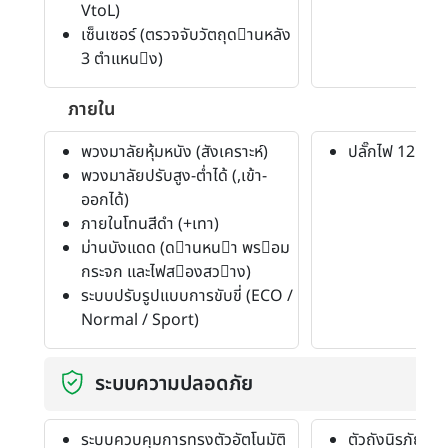
VtoL)
เซ็นเซอร์ (ตรวจจับวัตถุดานหลัง
3 ตําแหนง)
ภายใน
พวงมาลัยหุ้มหนัง (สังเคราะห์)
ปลั๊กไฟ 12 โวลท
พวงมาลัยปรับสูง-ต่ำได้ (,เข้า-
ออกได้)
ภายในโทนสีดำ (+เทา)
ม่านบังแดด (ดานหนา พรอม
กระจก และไฟสองสวาง)
ระบบปรับรูปแบบการขับขี่ (ECO /
Normal / Sport)
ระบบความปลอดภัย
ระบบควบคุมการทรงตัวอัตโนมัติ
ตัวถังนิรภัย