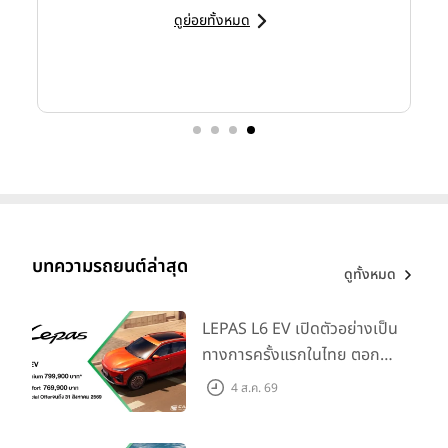
ดูย่อยทั้งหมด
บทความรถยนต์ล่าสุด
ดูทั้งหมด
LEPAS L6 EV เปิดตัวอย่างเป็น
ทางการครั้งแรกในไทย ตอกย้ำ
วิสัยทัศน์ “Drive Your
4 ส.ค. 69
Elegance” มาพร้อม 2 รุ่นย่อย
ในราคาเริ่มต้นที่ 769,000 บาท