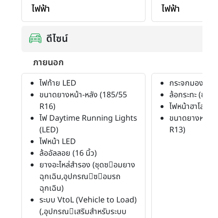
ไฟฟ้า
ไฟฟ้า
ดีไซน์
ภายนอก
ไฟท้าย LED
กระจกมองข้างพ
ขนาดยางหน้า-หลัง (185/55
ล้อกระทะ (ขนาด
R16)
ไฟหน้าฮาโลเจน
ไฟ Daytime Running Lights
ขนาดยางหน้า-ห
(LED)
R13)
ไฟหน้า LED
ล้ออัลลอย (16 นิ้ว)
ยางอะไหล่สำรอง (ชุดซอมยาง
ฉุกเฉิน,อุปกรณซอมรถ
ฉุกเฉิน)
ระบบ VtoL (Vehicle to Load)
(,อุปกรณเสริมสําหรับระบบ