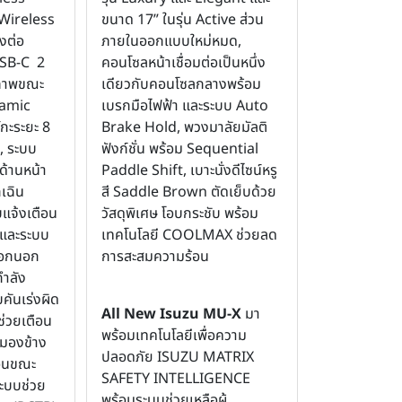
Wireless
ขนาด 17” ในรุ่น Active ส่วน
งต่อ
ภายในออกแบบใหม่หมด,
USB-C 2
คอนโซลหน้าเชื่อมต่อเป็นหนึ่ง
งภาพขณะ
เดียวกับคอนโซลกลางพร้อม
amic
เบรกมือไฟฟ้า และระบบ Auto
์กะระยะ 8
Brake Hold, พวงมาลัยมัลติ
ด, ระบบ
ฟังก์ชั่น พร้อม Sequential
ด้านหน้า
Paddle Shift, เบาะนั่งดีไซน์หรู
เฉิน
สี Saddle Brown ตัดเย็บด้วย
บแจ้งเตือน
วัสดุพิเศษ โอบกระชับ พร้อม
และระบบ
เทคโนโลยี COOLMAX ช่วยลด
ออกนอก
การสะสมความร้อน
ำลัง
บคันเร่งผิด
All New Isuzu MU-X
มา
่วยเตือน
พร้อมเทคโนโลยีเพื่อความ
กมองข้าง
ปลอดภัย ISUZU MATRIX
ือนขณะ
SAFETY INTELLIGENCE
ะบบช่วย
พร้อมระบบช่วยเหลือผู้