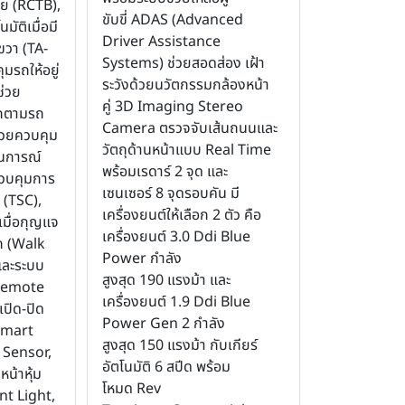
ย (RCTB),
ขับขี่ ADAS (Advanced
ัติเมื่อมี
Driver Assistance
วา (TA-
Systems) ช่วยสอดส่อง เฝ้า
มรถให้อยู่
ระวังด้วยนวัตกรรมกล้องหน้า
ช่วย
คู่ 3D Imaging Stereo
ถตามรถ
Camera ตรวจจับเส้นถนนและ
ช่วยควบคุม
วัตถุด้านหน้าแบบ Real Time
านการณ์
พร้อมเรดาร์ 2 จุด และ
ควบคุมการ
เซนเซอร์ 8 จุดรอบคัน มี
 (TSC),
เครื่องยนต์ให้เลือก 2 ตัว คือ
เมื่อกุญแจ
เครื่องยนต์ 3.0 Ddi Blue
รถ (Walk
Power กำลัง
และระบบ
สูงสุด 190 แรงม้า และ
 Remote
เครื่องยนต์ 1.9 Ddi Blue
ปิด-ปิด
Power Gen 2 กำลัง
 Smart
สูงสุด 150 แรงม้า กับเกียร์
 Sensor,
อัตโนมัติ 6 สปีด พร้อม
น้าหุ้ม
โหมด Rev
nt Light,