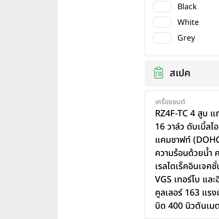
Black
White
Grey
สเปค
เครื่องยนต์
RZ4F-TC
4 สูบ แ
16 วาล์ว ดับเบิ้ลโ
แคมชาฟท์ (DOHC
ความร้อนด้วยนํ้า
เรลไดเร็คอินเจคชั
VGS เทอร์โบ และอ
คูลเลอร์
163 แรงม
บิด 400 นิวตันเม