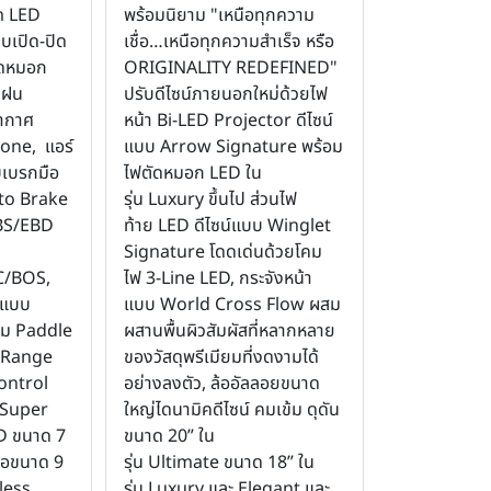
m LED
พร้อมนิยาม "เหนือทุกความ
บเปิด-ปิด
เชื่อ…เหนือทุกความสำเร็จ หรือ
ตัดหมอก
ORIGINALITY REDEFINED"
ำฝน
ปรับดีไซน์ภายนอกใหม่ด้วยไฟ
อากาศ
หน้า Bi-LED Projector ดีไซน์
Zone, แอร์
แบบ Arrow Signature พร้อม
บเบรกมือ
ไฟตัดหมอก LED ใน
uto Brake
รุ่น Luxury ขึ้นไป ส่วนไฟ
BS/EBD
ท้าย LED ดีไซน์แบบ Winglet
Signature โดดเด่นด้วยโคม
C/BOS,
ไฟ 3-Line LED, กระจังหน้า
 แบบ
แบบ World Cross Flow ผสม
อม Paddle
ผสานพื้นผิวสัมผัสที่หลากหลาย
d Range
ของวัสดุพรีเมียมที่งดงามได้
ontrol
อย่างลงตัว, ล้ออัลลอยขนาด
 Super
ใหญ่ไดนามิคดีไซน์ คมเข้ม ดุดัน
D ขนาด 7
ขนาด 20” ใน
าจอขนาด 9
รุ่น Ultimate ขนาด 18” ใน
less
รุ่น Luxury และ Elegant และ