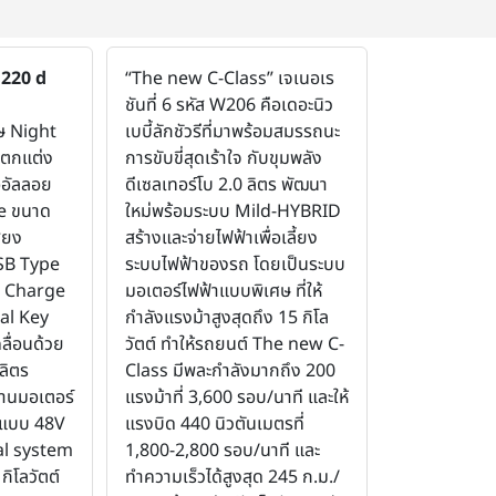
 220 d
“The new C-Class” เจเนอเร
ชันที่ 6 รหัส W206 คือเดอะนิว
ศษ Night
เบบี้ลักชัวรีที่มาพร้อมสมรรถนะ
ดตกแต่ง
การขับขี่สุดเร้าใจ กับขุมพลัง
ออัลลอย
ดีเซลเทอร์โบ 2.0 ลิตร พัฒนา
e ขนาด
ใหม่พร้อมระบบ Mild-HYBRID
ียง
สร้างและจ่ายไฟฟ้าเพื่อเลี้ยง
USB Type
ระบบไฟฟ้าของรถ โดยเป็นระบบ
k Charge
มอเตอร์ไฟฟ้าแบบพิเศษ ที่ให้
al Key
กำลังแรงม้าสูงสุดถึง 15 กิโล
ลื่อนด้วย
วัตต์ ทำให้รถยนต์ The new C-
ลิตร
Class มีพละกำลังมากถึง 200
านมอเตอร์
แรงม้าที่ 3,600 รอบ/นาที และให้
่แบบ 48V
แรงบิด 440 นิวตันเมตรที่
al system
1,800-2,800 รอบ/นาที และ
กิโลวัตต์
ทำความเร็วได้สูงสุด 245 ก.ม./