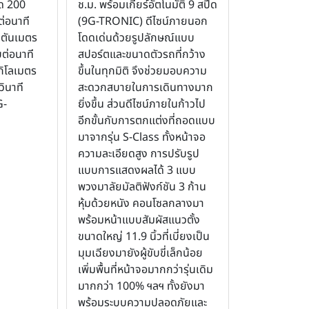
ุด 200
ช.ม. พร้อมเกียร์อัตโนมัติ 9 สปีด
ต่อนาที
(9G-TRONIC) ดีไซน์ภายนอก
วตันเมตร
โดดเด่นด้วยรูปลักษณ์แบบ
บต่อนาที
สปอร์ตและขนาดตัวรถที่กว้าง
กิโลเมตร
ขึ้นในทุกมิติ จึงช่วยมอบความ
วินาที
สะดวกสบายในการเดินทางมาก
G-
ยิ่งขึ้น ส่วนดีไซน์ภายในก้าวไป
อีกขั้นกับการตกแต่งที่ถอดแบบ
มาจากรุ่น S-Class ทั้งหน้าจอ
ความละเอียดสูง การปรับรูป
แบบการแสดงผลได้ 3 แบบ
พวงมาลัยมัลติฟังก์ชัน 3 ก้าน
หุ้มด้วยหนัง คอนโซลกลางมา
พร้อมหน้าแบบสัมผัสแนวตั้ง
ขนาดใหญ่ 11.9 นิ้วที่เบี่ยงเป็น
มุมเฉียงมายังผู้ขับขี่เล็กน้อย
เพิ่มพื้นที่หน้าจอมากกว่ารุ่นเดิม
มากกว่า 100% ฯลฯ ทั้งยังมา
พร้อมระบบความปลอดภัยและ