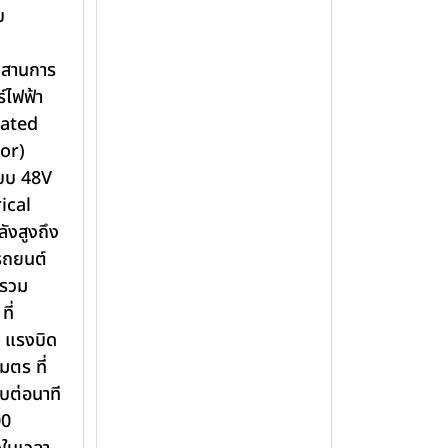
บ
สานการ
์ไฟฟ้า
rated
or)
บบ 48V
ical
ังสูงถึง
้รถยนต์
ารวม
ี่
 แรงบิด
มตร ที่
บต่อนาที
00