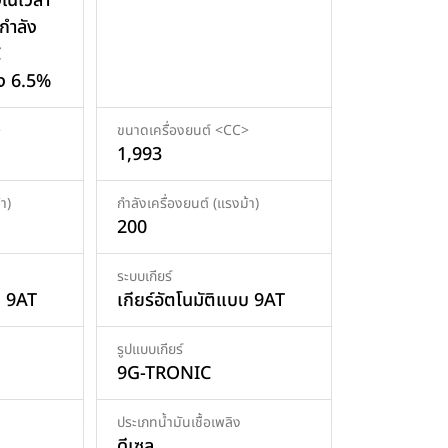
งในเวลา
กำลัง
C
ึง 6.5%
>
ขนาดเครื่องยนต์ <CC>
1,993
า)
กำลังเครื่องยนต์ (แรงม้า)
200
ระบบเกียร์
บ 9AT
เกียร์อัตโนมัติแบบ 9AT
รูปแบบเกียร์
9G-TRONIC
ประเภทน้ำมันเชื้อเพลิง
ดีเซล