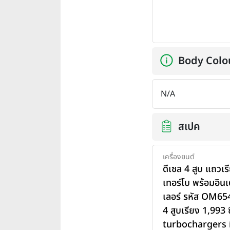
Body Colo
N/A
สเปค
เครื่องยนต์
ดีเซล 4 สูบ แถวเร
เทอร์โบ พร้อมอินเ
เลอร์ รหัส OM6
4 สูบเรียง 1,993 ซ
turbochargers ท