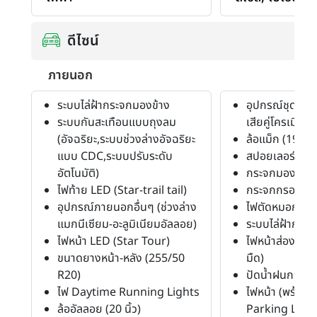
ดีไซน์
ภายนอก
ระบบไล่ฝ้ากระจกมองข้าง
อุปกรณ์ชุดแต่ง 
ระบบกันสะเทือนแบบถุงลม
เสียคู่โครเมีย
(อัจฉริยะ,ระบบช่วงล่างอัจฉริยะ
ล้อแม็ก (19")
แบบ CDC,ระบบปรับระดับ
สปอยเลอร์หลัง
อัตโนมัติ)
กระจกมองข้างพ
ไฟท้าย LED (Star-trail tail)
กระจกกรองแสง
อุปกรณ์ภายนอกอื่นๆ (ช่วงล่าง
ไฟตัดหมอก (หน้
แมกนีเซียม-อะลูมิเนียมอัลลอย)
ระบบไล่ฝ้ากระ
ไฟหน้า LED (Star Tour)
ไฟหน้าส่องสว่างอ
ขนาดยางหน้า-หลัง (255/50
มืด)
R20)
ปัดน้ำฝนกระจก
ไฟ Daytime Running Lights
ไฟหน้า (พร้อม
ล้ออัลลอย (20 นิ้ว)
Parking Lam