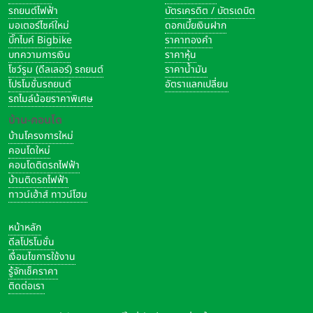
รถยนต์ไฟฟ้า
บัตรเครดิต / บัตรเดบิต
มอเตอร์ไซค์ใหม่
ดอกเบี้ยเงินฝาก
บิ๊กไบค์ Bigbike
ราคาทองคำ
บทความการเงิน
ราคาหุ้น
โชว์รูม (ดีลเลอร์) รถยนต์
ราคาน้ำมัน
โปรโมชั่นรถยนต์
อัตราแลกเปลี่ยน
รถไมล์น้อยราคาพิเศษ
บ้าน-คอนโด
บ้านโครงการใหม่
คอนโดใหม่
คอนโดติดรถไฟฟ้า
บ้านติดรถไฟฟ้า
ทาวน์เฮ้าส์ ทาวน์โฮม
หน้าหลัก
ดีลโปรโมชั่น
เงื่อนไขการใช้งาน
รู้จักเช็คราคา
ติดต่อเรา