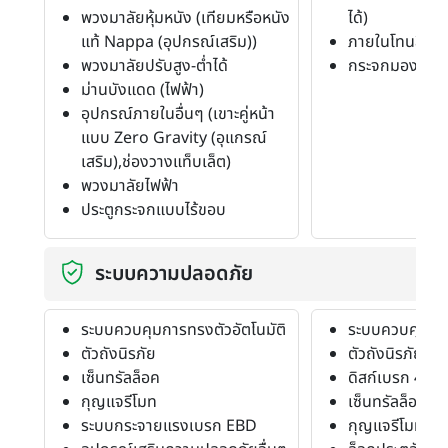
พวงมาลัยหุ้มหนัง (เทียมหรือหนัง
ได้)
แท้ Nappa (อุปกรณ์เสริม))
ภายในโทนสีเทา
พวงมาลัยปรับสูง-ต่ำได้
กระจกมองหลังตั
ม่านบังแดด (ไฟฟ้า)
อุปกรณ์ภายในอื่นๆ (เขาะคู่หน้า
แบบ Zero Gravity (อุแกรณ์
เสริม),ช่องวางแท็บเล็ต)
พวงมาลัยไฟฟ้า
ประตูกระจกแบบไร้ขอบ
ระบบความปลอดภัย
ระบบควบคุมการทรงตัวอัตโนมัติ
ระบบควบคุมการ
ตัวถังนิรภัย
ตัวถังนิรภัย
เซ็นทรัลล็อค
ดิสก์เบรก 4 ล้อ
กุญแจรีโมท
เซ็นทรัลล็อค
ระบบกระจายแรงเบรก EBD
กุญแจรีโมท