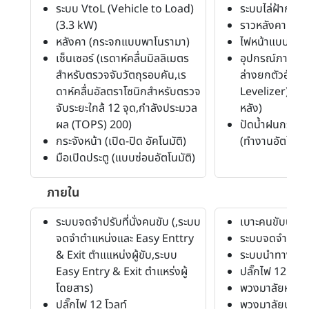
ระบบ VtoL (Vehicle to Load)
ระบบไล่ฝ้ากระจ
(3.3 kW)
ราวหลังคา (สี S
หลังคา (กระจกแบบพาโนรามา)
ไฟหน้าแบบโปรเ
เซ็นเซอร์ (เรดาห์คลื่นมิลลิเมตร
อุปกรณ์ภายนอก
สำหรับตรวจจับวัตถุรอบคัน,เร
ล่างยกตัวอัตโนม
ดาห์คลื่นอัลตราโซนิกสำหรับตรวจ
Levelizer) , 
จับระยะใกล้ 12 จุด,กำลังประมวล
หลัง)
ผล (TOPS) 200)
ปัดน้ำฝนกระจก
กระจังหน้า (เปิด-ปิด อัคโนมัติ)
(ทำงานอัตโนมัต
มือเปิดประตู (แบบซ่อนอัตโนมัติ)
ภายใน
ระบบจดจำปรับที่นั่งคนขับ (,ระบบ
เบาะคนขับปรับสู
จดจำตำแหน่งและ Easy Enttry
ระบบจดจำปรับที
& Exit ตำแแหน่งผู้ขับ,ระบบ
ระบบนำทาง (N
Easy Entry & Exit ตำแหร่งผู้
ปลั๊กไฟ 12 โวลท์
โดยสาร)
พวงมาลัยหุ้มหน
ปลั๊กไฟ 12 โวลท์
พวงมาลัยปรับสูง