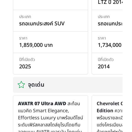
LTZ ปี 2014
ประเภท
ประเภท
รถอเนกประสงค์ SUV
รถอเนกประสงค
ราคา
ราคา
1,859,000 บาท
1,734,000 บาท
ปีที่เปิดตัว
ปีที่เปิดตัว
2025
2014
จุดเด่น
AVATR 07 Ultra AWD
สะท้อน
Chevrolet Capt
แนวคิด Smart Elegance,
Edition
ความเหนื
Effortless Luxury มาพร้อมดีไซน์
พร้อมรายละเอียดที่เ
ระดับเฟิร์สคลาสสไตล์ยุโรปโดยทีม
แต่งโครเมียมสไตล
ออกแบบ AVATR เยอรมัน โดดเด่น
ด้วยชุดไฟหน้า D