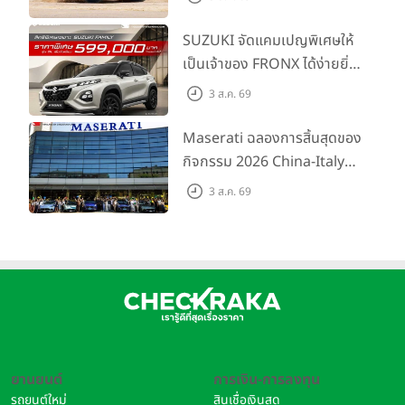
การผจญภัยด้วยสมรรถนะ
พร้อมลุย ด้วยราคาพิเศษเริ่ม
SUZUKI จัดแคมเปญพิเศษให้
ต้นที่ 9.49 แสนบาท
เป็นเจ้าของ FRONX ได้ง่ายยิ่ง
ขึ้นสำหรับรุ่น GL ราคาพิเศษ
3 ส.ค. 69
เริ่มต้น 5.99 แสนบาท จำนวน
200 คัน พร้อมข้อเสนอสุดคุ้ม
Maserati ฉลองการสิ้นสุดของ
กิจกรรม 2026 China-Italy
Grand Tour ณ สำนักงาน
3 ส.ค. 69
ใหญ่ เมืองโมเดนา ประเทศ
อิตาลี
ยานยนต์
การเงิน-การลงทุน
รถยนต์ใหม่
สินเชื่อเงินสด