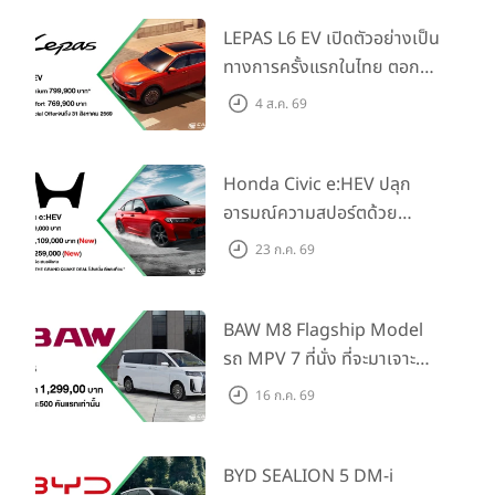
LEPAS L6 EV เปิดตัวอย่างเป็น
ทางการครั้งแรกในไทย ตอกย้ำ
วิสัยทัศน์ “Drive Your
4 ส.ค. 69
Elegance” มาพร้อม 2 รุ่นย่อย
ในราคาเริ่มต้นที่ 769,000 บาท
Honda Civic e:HEV ปลุก
อารมณ์ความสปอร์ตด้วย
Honda S+ Shift ครั้งแรกใน
23 ก.ค. 69
ไทย! พร้อมเพิ่ม Blind Spot
Information และ Cross
Traffic Monitor เพียงจอง
BAW M8 Flagship Model
ภายใน 31 ก.ค. 2569 รับบัตร
รถ MPV 7 ที่นั่ง ที่จะมาเจาะ
น้ำมันมูลค่า 10,000 บาท
ตลาดครอบครัวและองค์กรยุค
16 ก.ค. 69
ใหม่ เปิดราคาที่ 1.299 ลบ.
(สิทธิพิเศษสำหรับ 500 คัน
แรก)
BYD SEALION 5 DM-i