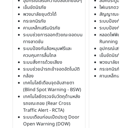
อุปกรณ์เสริมความปลอดภัยอื่นๆ
ล็อคประตูอัตโนม
เข็มขัดนิรภัย
ไฟเบรกดวงที่ 3
พวงมาลัยยุบตัวได้
สัญญาณเตือน
กระจกนิรภัย
ระบบป้องกันก่อ
คานเหล็กเสริมนิรภัย
ระบบป้องกันก
ระบบช่วยการออกตัวขณะจอดบน
หลอดไฟพิเศษร
ทางลาดชัน
Running Ligh
ระบบป้องกันล้อหมุนฟรีและ
อุปกรณ์เสริมค
ควบคุมการลื่นไถล
เข็มขัดนิรภัย
ระบบสั่งการด้วยเสียง
พวงมาลัยยุบตัว
ระบบช่วยนำรถเข้าจอดอัตโนมัติ
กระจกนิรภัย
กล้อง
คานเหล็กเสริมน
เทคโนโลยีเตือนจุดอับสายตา
(Blind Spot Warning - BSW)
เทคโนโลยีตรวจจับวัตถุด้านหลัง
รถขณะถอย (Rear Cross
Traffic Alert - RCTA)
ระบบเตือนก่อนเปืดประตู Door
Open Warning (DOW)