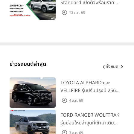
Standard เปิดตัวพร้อมราคา
คาดการณ์ 699,900 บาท รุ่น
13 ก.ค. 69
ย่อยล่าสุดที่มีระยะขับขี่รวม
1,180 กม. พร้อมฉลองยอดส่ง
มอบ 1.3 แสนคัน
ข่าวรถยนต์ล่าสุด
ดูทั้งหมด
TOYOTA ALPHARD และ
VELLFIRE รุ่นปรับปรุงปี 2569
พร้อมรุ่นย่อยใหม่ HEV
4 ส.ค. 69
SMART ราคาเริ่มต้น 3.59 ลบ.
FORD RANGER WOLFTRAK
รุ่นย่อยใหม่ล่าสุดที่เข้ามาเติม
เต็มไลน์อัป พร้อมตอบโจทย์ทุก
3 ส.ค. 69