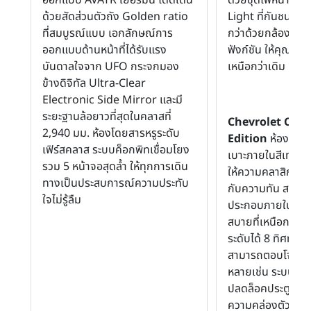
ด้วยสัดส่วนตัวถัง Golden ratio
Light ที่กันชนหน
ที่สมบูรณ์แบบ เอกลักษณ์การ
กว่าด้วยกล้องมอง
ออกแบบด้านหน้าที่ได้รับแรง
ฟังก์ชัน ให้คุณสร้
บันดาลใจจาก UFO กระจกมอง
เหนือกว่าเดิม
ข้างดิจิทัล Ultra-Clear
Electronic Side Mirror และมี
ระยะฐานล้อยาวที่สุดในคลาสที่
Chevrolet Capt
2,940 มม. ห้องโดยสารหรูระดับ
Edition
ห้องโดยสา
เฟิร์สคลาส ระบบค็อกพิทเชื่อมโยง
เบาะภายในสีเทาอ่อ
รวม 5 หน้าจอสุดล้ำ ให้ทุกการเดิน
ให้ความคลาสิกหรูห
ทางเป็นประสบการณ์ความประทับ
กับความทัน สมัย ล
ใจไม่รู้ลืม
ประกอบภายในที่ให
สบายที่เหนือกว่า 
ระดับได้ 8 ทิศทางโ
สามารถตอบโจทย์ไ
หลายเช่น ระบบ Ke
ปลดล็อคประตูเมื่ออย
ความคล่องตัวด้วย