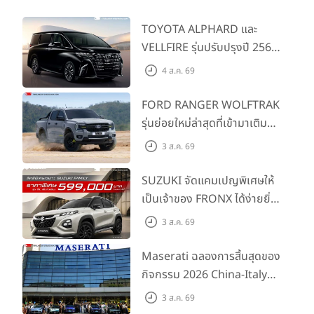
TOYOTA ALPHARD และ
VELLFIRE รุ่นปรับปรุงปี 2569
พร้อมรุ่นย่อยใหม่ HEV
4 ส.ค. 69
SMART ราคาเริ่มต้น 3.59 ลบ.
FORD RANGER WOLFTRAK
รุ่นย่อยใหม่ล่าสุดที่เข้ามาเติม
เต็มไลน์อัป พร้อมตอบโจทย์ทุก
3 ส.ค. 69
การผจญภัยด้วยสมรรถนะ
พร้อมลุย ด้วยราคาพิเศษเริ่ม
SUZUKI จัดแคมเปญพิเศษให้
ต้นที่ 9.49 แสนบาท
เป็นเจ้าของ FRONX ได้ง่ายยิ่ง
ขึ้นสำหรับรุ่น GL ราคาพิเศษ
3 ส.ค. 69
เริ่มต้น 5.99 แสนบาท จำนวน
200 คัน พร้อมข้อเสนอสุดคุ้ม
Maserati ฉลองการสิ้นสุดของ
กิจกรรม 2026 China-Italy
Grand Tour ณ สำนักงาน
3 ส.ค. 69
ใหญ่ เมืองโมเดนา ประเทศ