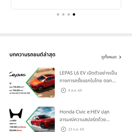
บทความรถยนต์ล่าสุด
ดูทั้งหมด
LEPAS L6 EV เปิดตัวอย่างเป็น
ทางการครั้งแรกในไทย ตอกย้ำ
วิสัยทัศน์ “Drive Your
4 ส.ค. 69
Elegance” มาพร้อม 2 รุ่นย่อย
ในราคาเริ่มต้นที่ 769,000 บาท
Honda Civic e:HEV ปลุก
อารมณ์ความสปอร์ตด้วย
Honda S+ Shift ครั้งแรกใน
23 ก.ค. 69