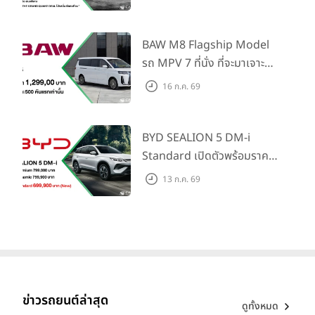
ไทย! พร้อมเพิ่ม Blind Spot
Information และ Cross
Traffic Monitor เพียงจอง
BAW M8 Flagship Model
ภายใน 31 ก.ค. 2569 รับบัตร
รถ MPV 7 ที่นั่ง ที่จะมาเจาะ
น้ำมันมูลค่า 10,000 บาท
ตลาดครอบครัวและองค์กรยุค
16 ก.ค. 69
ใหม่ เปิดราคาที่ 1.299 ลบ.
(สิทธิพิเศษสำหรับ 500 คัน
แรก)
BYD SEALION 5 DM-i
Standard เปิดตัวพร้อมราคา
คาดการณ์ 699,900 บาท รุ่น
13 ก.ค. 69
ย่อยล่าสุดที่มีระยะขับขี่รวม
1,180 กม. พร้อมฉลองยอดส่ง
มอบ 1.3 แสนคัน
ข่าวรถยนต์ล่าสุด
ดูทั้งหมด