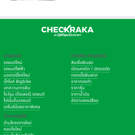
อิตาลี
ยานยนต์
การเงิน-การลงทุน
รถยนต์ใหม่
สินเชื่อเงินสด
รถยนต์ไฟฟ้า
บัตรเครดิต / บัตรเดบิต
มอเตอร์ไซค์ใหม่
ดอกเบี้ยเงินฝาก
บิ๊กไบค์ Bigbike
ราคาทองคำ
บทความการเงิน
ราคาหุ้น
โชว์รูม (ดีลเลอร์) รถยนต์
ราคาน้ำมัน
โปรโมชั่นรถยนต์
อัตราแลกเปลี่ยน
รถไมล์น้อยราคาพิเศษ
บ้าน-คอนโด
บ้านโครงการใหม่
คอนโดใหม่