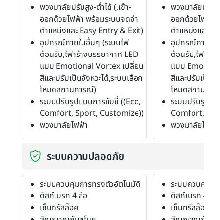
พวงมาลัยปรับสูง-ต่ำได้ (,เข้า-
พวงมาลัยปรับสูง-
ออกด้วยไฟฟ้า พร้อมระบบจดจำ
ออกด้วยไฟฟ้า 
ตำแหน่งและ Easy Entry & Exit)
ตำแหน่งและ Ea
อุปกรณ์ภายในอื่นๆ (ระบบไฟ
อุปกรณ์ภายในอ
ต้อนรับ,ไฟาร้างบรรยากาศ LED
ต้อนรับ,ไฟาร้
แบบ Emotional Vortex เปลี่ยน
แบบ Emotional
สีและปรับเป็นจังหวะได้,ระบบเลือก
สีและปรับเป็นจั
โหมดสถานการณ์)
โหมดสถานการณ
ระบบปรับรูปแบบการขับขี่ ((Eco,
ระบบปรับรูปแบบ
Comfort, Sport, Customize))
Comfort, Spo
พวงมาลัยไฟฟ้า
พวงมาลัยไฟฟ้า
ระบบความปลอดภัย
ระบบควบคุมการทรงตัวอัตโนมัติ
ระบบควบคุมการ
ดิสก์เบรก 4 ล้อ
ดิสก์เบรก 4 ล้อ
เซ็นทรัลล็อค
เซ็นทรัลล็อค
สัญญาณกันขโมย
สัญญาณกันขโ