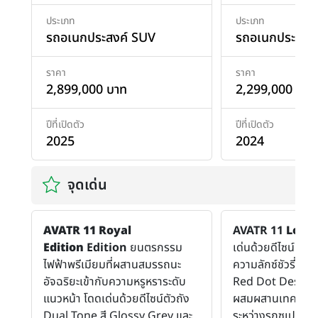
ประเภท
ประเภท
รถอเนกประสงค์ SUV
รถอเนกประสงค
ราคา
ราคา
2,899,000 บาท
2,299,000 บาท
ปีที่เปิดตัว
ปีที่เปิดตัว
2025
2024
จุดเด่น
AVATR 11 Royal
AVATR 11
Long
Edition
Edition
ยนตรกรรม
เด่นด้วยดีไซน์ทัน
ไฟฟ้าพรีเมียมที่ผสานสมรรถนะ
ความลักซ์ชัวรี่ การ
อัจฉริยะเข้ากับความหรูหราระดับ
Red Dot Design
แนวหน้า โดดเด่นด้วยดีไซน์ตัวถัง
ผสมผสานเทคโนโลยี
Dual Tone สี Glossy Grey และ
ระหว่างรถซูเปอร์คา