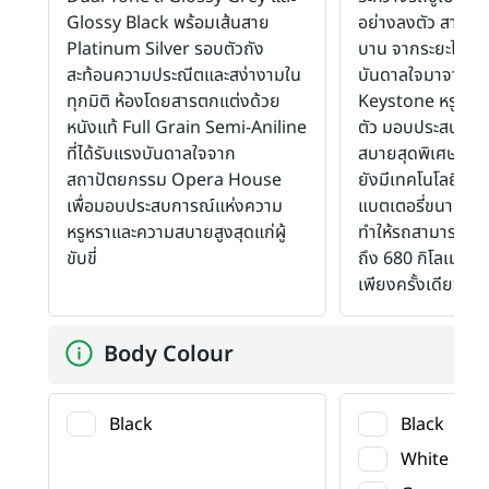
Glossy Black พร้อมเส้นสาย
อย่างลงตัว สามารถ
Platinum Silver รอบตัวถัง
บาน จากระยะไกล ภ
สะท้อนความประณีตและสง่างามใน
บันดาลใจมาจาก
ทุกมิติ ห้องโดยสารตกแต่งด้วย
Keystone หรูหราใ
หนังแท้ Full Grain Semi-Aniline
ตัว มอบประสบกา
ที่ได้รับแรงบันดาลใจจาก
สบายสุดพิเศษระดั
สถาปัตยกรรม Opera House
ยังมีเทคโนโลยีแบตเ
เพื่อมอบประสบการณ์แห่งความ
แบตเตอรี่ขนาด 1
หรูหราและความสบายสูงสุดแก่ผู้
ทำให้รถสามารถวิ่ง
ขับขี่
ถึง 680 กิโลเมตรต
เพียงครั้งเดียว
Body Colour
Black
Black
White