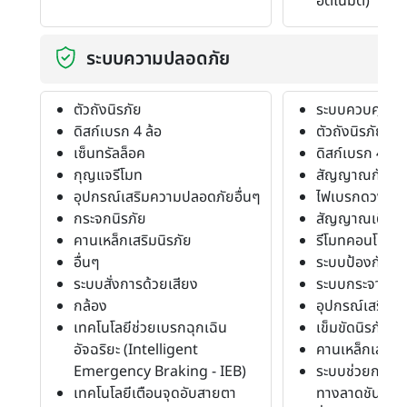
อัตโนมัติ)
ระบบความปลอดภัย
ตัวถังนิรภัย
ระบบควบคุมการ
ดิสก์เบรก 4 ล้อ
ตัวถังนิรภัย
เซ็นทรัลล็อค
ดิสก์เบรก 4 ล้อ
กุญแจรีโมท
สัญญาณกันขโ
อุปกรณ์เสริมความปลอดภัยอื่นๆ
ไฟเบรกดวงที่ 3
กระจกนิรภัย
สัญญาณเตือน
คานเหล็กเสริมนิรภัย
รีโมทคอนโทรล
อื่นๆ
ระบบป้องกันก
ระบบสั่งการด้วยเสียง
ระบบกระจายแ
กล้อง
อุปกรณ์เสริมค
เทคโนโลยีช่วยเบรกฉุกเฉิน
เข็มขัดนิรภัย
อัจฉริยะ (Intelligent
คานเหล็กเสริมน
Emergency Braking - IEB)
ระบบช่วยการอ
เทคโนโลยีเตือนจุดอับสายตา
ทางลาดชัน