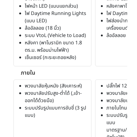
ไฟหน้า LED (แบบแยกส่วน)
หลังคาพาโนรามิ
ไฟ Daytime Running Lights
ไฟ Daytime R
(แบบ LED)
ไฟส่องนำทางหล
ล้ออัลลอย (18 นิ้ว)
เครื่องยนต์
ระบบ VtoL (Vehicle to Load)
ล้ออัลลอย (17 นิ
หลังคา (พาโนรามิก ขนาด 1.8
ตร.ม. พร้อมม่านไฟฟ้า)
เซ็นเซอร์ (กะระยะถอยหลัง)
ภายใน
พวงมาลัยหุ้มหนัง (สังเคาระห์)
ปลั๊กไฟ 12 โวลท
พวงมาลัยปรับสูง-ต่ำได้ (,เข้า-
พวงมาลัยหุ้มหน
ออกได้ด้วยมือ)
พวงมาลัยปรับสู
ระบบปรับรูปแบบการขับขี่ (3 รูป
ภายในโทนสีดำ
แบบ)
ระบบปรับรูปแบบ
แบบ
มาตรฐาน/Spo