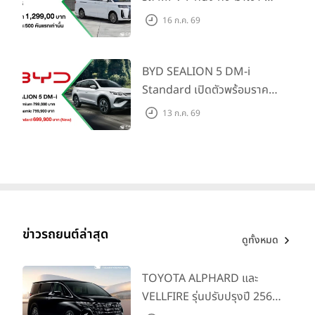
น้ำมันมูลค่า 10,000 บาท
ตลาดครอบครัวและองค์กรยุค
16 ก.ค. 69
ใหม่ เปิดราคาที่ 1.299 ลบ.
(สิทธิพิเศษสำหรับ 500 คัน
แรก)
BYD SEALION 5 DM-i
Standard เปิดตัวพร้อมราคา
คาดการณ์ 699,900 บาท รุ่น
13 ก.ค. 69
ย่อยล่าสุดที่มีระยะขับขี่รวม
1,180 กม. พร้อมฉลองยอดส่ง
มอบ 1.3 แสนคัน
ข่าวรถยนต์ล่าสุด
ดูทั้งหมด
TOYOTA ALPHARD และ
VELLFIRE รุ่นปรับปรุงปี 2569
พร้อมรุ่นย่อยใหม่ HEV