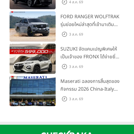
4 ส.ค. 69
SMART ราคาเริ่มต้น 3.59 ลบ.
FORD RANGER WOLFTRAK
รุ่นย่อยใหม่ล่าสุดที่เข้ามาเติม
เต็มไลน์อัป พร้อมตอบโจทย์ทุก
3 ส.ค. 69
การผจญภัยด้วยสมรรถนะ
พร้อมลุย ด้วยราคาพิเศษเริ่ม
SUZUKI จัดแคมเปญพิเศษให้
ต้นที่ 9.49 แสนบาท
เป็นเจ้าของ FRONX ได้ง่ายยิ่ง
ขึ้นสำหรับรุ่น GL ราคาพิเศษ
3 ส.ค. 69
เริ่มต้น 5.99 แสนบาท จำนวน
200 คัน พร้อมข้อเสนอสุดคุ้ม
Maserati ฉลองการสิ้นสุดของ
กิจกรรม 2026 China-Italy
Grand Tour ณ สำนักงาน
3 ส.ค. 69
ใหญ่ เมืองโมเดนา ประเทศ
อิตาลี