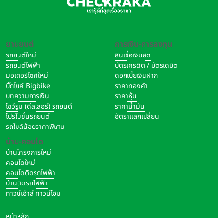
ยานยนต์
การเงิน-การลงทุน
รถยนต์ใหม่
สินเชื่อเงินสด
รถยนต์ไฟฟ้า
บัตรเครดิต / บัตรเดบิต
มอเตอร์ไซค์ใหม่
ดอกเบี้ยเงินฝาก
บิ๊กไบค์ Bigbike
ราคาทองคำ
บทความการเงิน
ราคาหุ้น
โชว์รูม (ดีลเลอร์) รถยนต์
ราคาน้ำมัน
โปรโมชั่นรถยนต์
อัตราแลกเปลี่ยน
รถไมล์น้อยราคาพิเศษ
บ้าน-คอนโด
บ้านโครงการใหม่
คอนโดใหม่
คอนโดติดรถไฟฟ้า
บ้านติดรถไฟฟ้า
ทาวน์เฮ้าส์ ทาวน์โฮม
หน้าหลัก