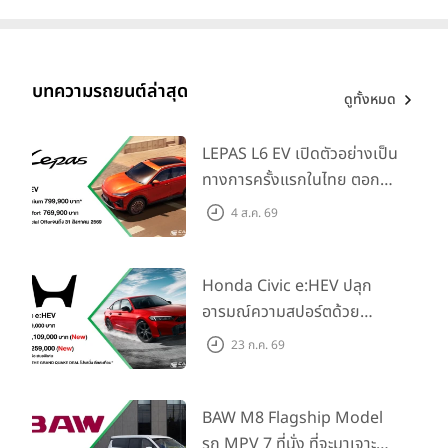
บทความรถยนต์ล่าสุด
ดูทั้งหมด
LEPAS L6 EV เปิดตัวอย่างเป็น
ทางการครั้งแรกในไทย ตอกย้ำ
วิสัยทัศน์ “Drive Your
4 ส.ค. 69
Elegance” มาพร้อม 2 รุ่นย่อย
ในราคาเริ่มต้นที่ 769,000 บาท
Honda Civic e:HEV ปลุก
อารมณ์ความสปอร์ตด้วย
Honda S+ Shift ครั้งแรกใน
23 ก.ค. 69
ไทย! พร้อมเพิ่ม Blind Spot
Information และ Cross
Traffic Monitor เพียงจอง
BAW M8 Flagship Model
ภายใน 31 ก.ค. 2569 รับบัตร
รถ MPV 7 ที่นั่ง ที่จะมาเจาะ