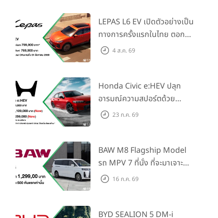
LEPAS L6 EV เปิดตัวอย่างเป็น
ทางการครั้งแรกในไทย ตอกย้ำ
วิสัยทัศน์ “Drive Your
4 ส.ค. 69
Elegance” มาพร้อม 2 รุ่นย่อย
ในราคาเริ่มต้นที่ 769,000 บาท
Honda Civic e:HEV ปลุก
อารมณ์ความสปอร์ตด้วย
Honda S+ Shift ครั้งแรกใน
23 ก.ค. 69
ไทย! พร้อมเพิ่ม Blind Spot
Information และ Cross
Traffic Monitor เพียงจอง
BAW M8 Flagship Model
ภายใน 31 ก.ค. 2569 รับบัตร
รถ MPV 7 ที่นั่ง ที่จะมาเจาะ
น้ำมันมูลค่า 10,000 บาท
ตลาดครอบครัวและองค์กรยุค
16 ก.ค. 69
ใหม่ เปิดราคาที่ 1.299 ลบ.
(สิทธิพิเศษสำหรับ 500 คัน
แรก)
BYD SEALION 5 DM-i