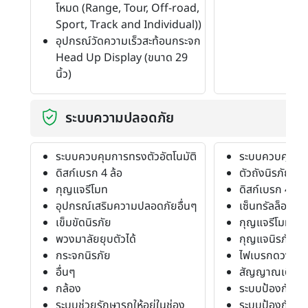
โหมด (Range, Tour, Off-road,
Sport, Track and Individual))
อุปกรณ์วัดความเร็วสะท้อนกระจก
Head Up Display (ขนาด 29
นิ้ว)
ระบบความปลอดภัย
ระบบควบคุมการทรงตัวอัตโนมัติ
ระบบควบคุมการ
ดิสก์เบรก 4 ล้อ
ตัวถังนิรภัย
กุญแจรีโมท
ดิสก์เบรก 4 ล้อ
อุปกรณ์เสริมความปลอดภัยอื่นๆ
เซ็นทรัลล็อค
เข็มขัดนิรภัย
กุญแจรีโมท
พวงมาลัยยุบตัวได้
กุญแจนิรภัย
กระจกนิรภัย
ไฟเบรกดวงที่ 3
อื่นๆ
สัญญาณเตือน
กล้อง
ระบบป้องกันก่อ
ระบบช่วยรักษารถให้อยู่ในช่อง
ระบบป้องกันก