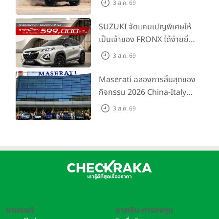
3 ส.ค. 69
การผจญภัยด้วยสมรรถนะ
พร้อมลุย ด้วยราคาพิเศษเริ่ม
SUZUKI จัดแคมเปญพิเศษให้
ต้นที่ 9.49 แสนบาท
เป็นเจ้าของ FRONX ได้ง่ายยิ่ง
ขึ้นสำหรับรุ่น GL ราคาพิเศษ
3 ส.ค. 69
เริ่มต้น 5.99 แสนบาท จำนวน
200 คัน พร้อมข้อเสนอสุดคุ้ม
Maserati ฉลองการสิ้นสุดของ
กิจกรรม 2026 China-Italy
Grand Tour ณ สำนักงาน
3 ส.ค. 69
ใหญ่ เมืองโมเดนา ประเทศ
อิตาลี
ยานยนต์
การเงิน-การลงทุน