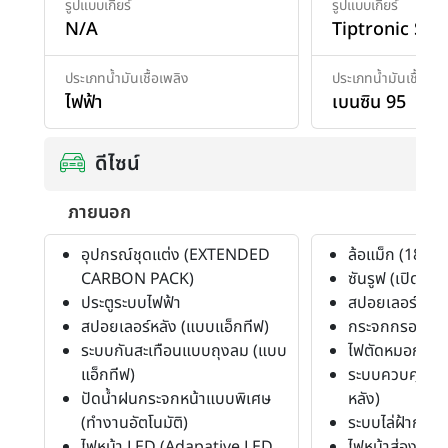
รูปแบบเกียร์
รูปแบบเกียร์
N/A
Tiptronic S
ประเภทน้ำมันเชื้อเพลิง
ประเภทน้ำมันเชื้อเพล
ไฟฟ้า
เบนซิน 95
ดีไซน์
ภายนอก
อุปกรณ์ชุดแต่ง (EXTENDED
ล้อแม็ก (18")
CARBON PACK)
ซันรูฟ (เปิดได้)
ประตูระบบไฟฟ้า
สปอยเลอร์หลัง
สปอยเลอร์หลัง (แบบแอ็กทีฟ)
กระจกกรองแส
ระบบกันสะเทือนแบบถุงลม (แบบ
ไฟตัดหมอก (หน้
แอ็กทีฟ)
ระบบควบคุมระย
ปัดน้ำฝนกระจกหน้าแบบพิเศษ
หลัง)
(ทำงานอัตโนมัติ)
ระบบไล่ฝ้ากระ
ไฟหน้า LED (Adapative LED
ไฟหน้าส่องสว่าง