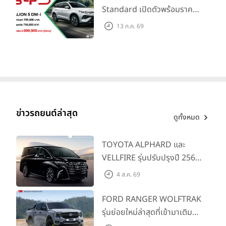
Standard เปิดตัวพร้อมราคา
คาดการณ์ 699,900 บาท รุ่น
13 ก.ค. 69
ย่อยล่าสุดที่มีระยะขับขี่รวม
1,180 กม. พร้อมฉลองยอดส่ง
มอบ 1.3 แสนคัน
ข่าวรถยนต์ล่าสุด
ดูทั้งหมด
TOYOTA ALPHARD และ
VELLFIRE รุ่นปรับปรุงปี 2569
พร้อมรุ่นย่อยใหม่ HEV
4 ส.ค. 69
SMART ราคาเริ่มต้น 3.59 ลบ.
FORD RANGER WOLFTRAK
รุ่นย่อยใหม่ล่าสุดที่เข้ามาเติม
เต็มไลน์อัป พร้อมตอบโจทย์ทุก