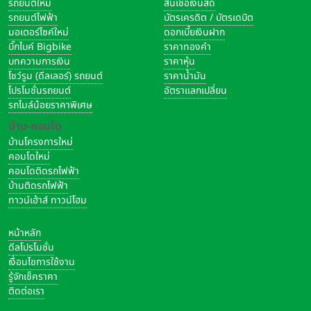
รถยนต์ใหม่
สินเชื่อเงินสด
รถยนต์ไฟฟ้า
บัตรเครดิต / บัตรเดบิต
มอเตอร์ไซค์ใหม่
ดอกเบี้ยเงินฝาก
บิ๊กไบค์ Bigbike
ราคาทองคำ
บทความการเงิน
ราคาหุ้น
โชว์รูม (ดีลเลอร์) รถยนต์
ราคาน้ำมัน
โปรโมชั่นรถยนต์
อัตราแลกเปลี่ยน
รถไมล์น้อยราคาพิเศษ
บ้าน-คอนโด
บ้านโครงการใหม่
คอนโดใหม่
คอนโดติดรถไฟฟ้า
บ้านติดรถไฟฟ้า
ทาวน์เฮ้าส์ ทาวน์โฮม
หน้าหลัก
ดีลโปรโมชั่น
เงื่อนไขการใช้งาน
รู้จักเช็คราคา
ติดต่อเรา