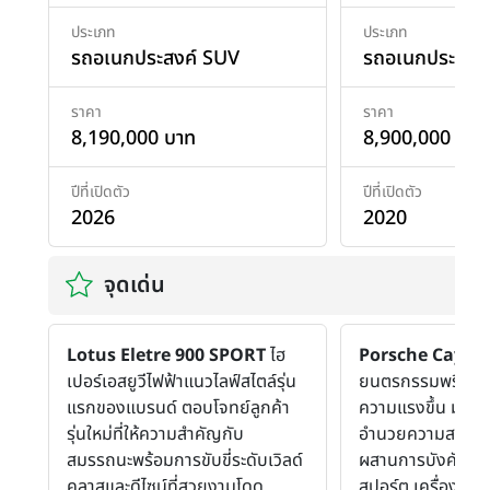
ประเภท
ประเภท
รถอเนกประสงค์ SUV
รถอเนกประสงค
ราคา
ราคา
8,190,000 บาท
8,900,000 บาท
ปีที่เปิดตัว
ปีที่เปิดตัว
2026
2020
จุดเด่น
Lotus Eletre 900 SPORT
ไฮ
Porsche Cayen
เปอร์เอสยูวีไฟฟ้าแนวไลฟ์สไตล์รุ่น
ยนตรกรรมพรีเมีย
แรกของแบรนด์ ตอบโจทย์ลูกค้า
ความแรงขึ้น มาพร
รุ่นใหม่ที่ให้ความสำคัญกับ
อำนวยความสะดวกใ
สมรรถนะพร้อมการขับขี่ระดับเวิลด์
ผสานการบังคับคว
คลาสและดีไซน์ที่สวยงามโดด
สปอร์ต เครื่องยน