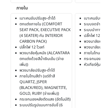
ภายใน
เบาะคนขับปรับสูง-ต่ำได้
เบาะคนขับปรับสู
ตกแต่งภายใน (COMFORT
ระบบจดจำปรับที
SEAT PACK, EXECUTIVE PACK
ระบบนำทาง (N
(4 SEATER) กับ INTERIOR
ปลั๊กไฟ 12 โวลท
CARBON PACK)
พวงมาลัยหุ้มหน
ปลั๊กไฟ 12 โวลท์
พวงมาลัยปรับสู
พวงมาลัยหุ้มหนัง (ALCANTARA
ภายในโทนสีดำ
ตกแต่งด้วยสีน้ำเงินเข้ม (จ่าย
กระจกมองหลังตั
เพิ่ม))
หัวเกียร์หุ้มหนัง
พวงมาลัยปรับสูง-ต่ำได้
ภายในโทนสีดำ (แต่ถ้าสี
QUARTZ, JSPER
(BLACK/RED), MAGNETITE,
GOLD, RUBY (จ่ายเพิ่ม))
กระจกมองหลังตัดแสง (อัตโนมัติ)
ระบบปรับรูปแบบการขับขี่ (6