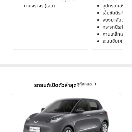
ทางจราจร (เลน)
อุปกรณ์เสริมค
เข็มขัดนิรภัย
พวงมาลัยยุบตัว
กระจกนิรภัย
คานเหล็กเสริมน
ระบบขับเคลื่อน 
ดูทั้งหมด
รถยนต์เปิดตัวล่าสุด