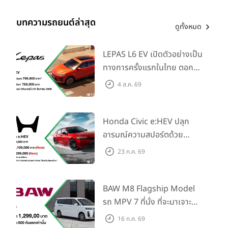
บทความรถยนต์ล่าสุด
ดูทั้งหมด
LEPAS L6 EV เปิดตัวอย่างเป็น
ทางการครั้งแรกในไทย ตอกย้ำ
วิสัยทัศน์ “Drive Your
4 ส.ค. 69
Elegance” มาพร้อม 2 รุ่นย่อย
ในราคาเริ่มต้นที่ 769,000 บาท
Honda Civic e:HEV ปลุก
อารมณ์ความสปอร์ตด้วย
Honda S+ Shift ครั้งแรกใน
23 ก.ค. 69
ไทย! พร้อมเพิ่ม Blind Spot
Information และ Cross
Traffic Monitor เพียงจอง
BAW M8 Flagship Model
ภายใน 31 ก.ค. 2569 รับบัตร
รถ MPV 7 ที่นั่ง ที่จะมาเจาะ
น้ำมันมูลค่า 10,000 บาท
ตลาดครอบครัวและองค์กรยุค
16 ก.ค. 69