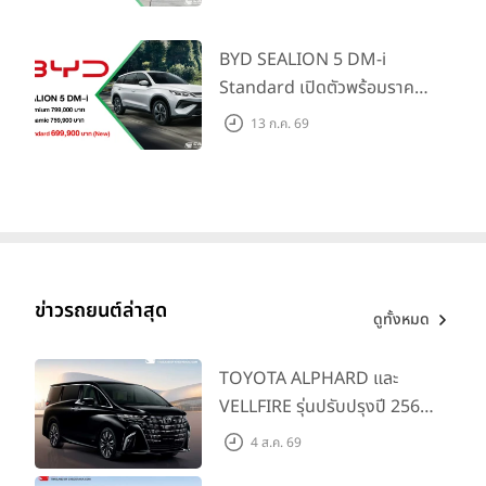
ใหม่ เปิดราคาที่ 1.299 ลบ.
(สิทธิพิเศษสำหรับ 500 คัน
แรก)
BYD SEALION 5 DM-i
Standard เปิดตัวพร้อมราคา
คาดการณ์ 699,900 บาท รุ่น
13 ก.ค. 69
ย่อยล่าสุดที่มีระยะขับขี่รวม
1,180 กม. พร้อมฉลองยอดส่ง
มอบ 1.3 แสนคัน
ข่าวรถยนต์ล่าสุด
ดูทั้งหมด
TOYOTA ALPHARD และ
VELLFIRE รุ่นปรับปรุงปี 2569
พร้อมรุ่นย่อยใหม่ HEV
4 ส.ค. 69
SMART ราคาเริ่มต้น 3.59 ลบ.