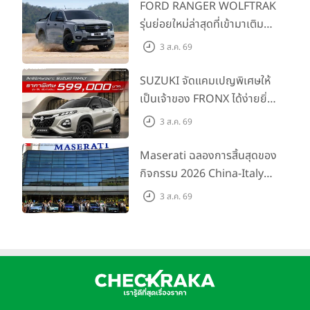
FORD RANGER WOLFTRAK
รุ่นย่อยใหม่ล่าสุดที่เข้ามาเติม
เต็มไลน์อัป พร้อมตอบโจทย์ทุก
3 ส.ค. 69
การผจญภัยด้วยสมรรถนะ
พร้อมลุย ด้วยราคาพิเศษเริ่ม
SUZUKI จัดแคมเปญพิเศษให้
ต้นที่ 9.49 แสนบาท
เป็นเจ้าของ FRONX ได้ง่ายยิ่ง
ขึ้นสำหรับรุ่น GL ราคาพิเศษ
3 ส.ค. 69
เริ่มต้น 5.99 แสนบาท จำนวน
200 คัน พร้อมข้อเสนอสุดคุ้ม
Maserati ฉลองการสิ้นสุดของ
กิจกรรม 2026 China-Italy
Grand Tour ณ สำนักงาน
3 ส.ค. 69
ใหญ่ เมืองโมเดนา ประเทศ
อิตาลี