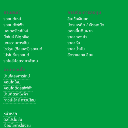
ยานยนต์
การเงิน-การลงทุน
รถยนต์ใหม่
สินเชื่อเงินสด
รถยนต์ไฟฟ้า
บัตรเครดิต / บัตรเดบิต
มอเตอร์ไซค์ใหม่
ดอกเบี้ยเงินฝาก
บิ๊กไบค์ Bigbike
ราคาทองคำ
บทความการเงิน
ราคาหุ้น
โชว์รูม (ดีลเลอร์) รถยนต์
ราคาน้ำมัน
โปรโมชั่นรถยนต์
อัตราแลกเปลี่ยน
รถไมล์น้อยราคาพิเศษ
บ้าน-คอนโด
บ้านโครงการใหม่
คอนโดใหม่
คอนโดติดรถไฟฟ้า
บ้านติดรถไฟฟ้า
ทาวน์เฮ้าส์ ทาวน์โฮม
หน้าหลัก
ดีลโปรโมชั่น
เงื่อนไขการใช้งาน