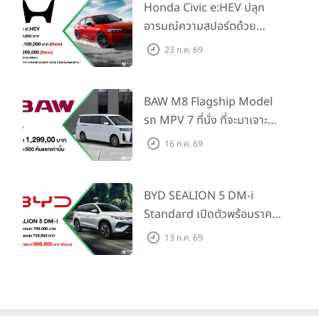
Honda Civic e:HEV ปลุก
อารมณ์ความสปอร์ตด้วย
Honda S+ Shift ครั้งแรกใน
23 ก.ค. 69
ไทย! พร้อมเพิ่ม Blind Spot
Information และ Cross
Traffic Monitor เพียงจอง
BAW M8 Flagship Model
ภายใน 31 ก.ค. 2569 รับบัตร
รถ MPV 7 ที่นั่ง ที่จะมาเจาะ
น้ำมันมูลค่า 10,000 บาท
ตลาดครอบครัวและองค์กรยุค
16 ก.ค. 69
ใหม่ เปิดราคาที่ 1.299 ลบ.
(สิทธิพิเศษสำหรับ 500 คัน
แรก)
BYD SEALION 5 DM-i
Standard เปิดตัวพร้อมราคา
คาดการณ์ 699,900 บาท รุ่น
13 ก.ค. 69
ย่อยล่าสุดที่มีระยะขับขี่รวม
1,180 กม. พร้อมฉลองยอดส่ง
มอบ 1.3 แสนคัน