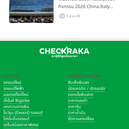
กิจกรรม 2026 China-Italy
Grand Tour ณ สำนักงาน
3 ส.ค. 69
ใหญ่ เมืองโมเดนา ประเทศ
อิตาลี
ยานยนต์
การเงิน-การลงทุน
รถยนต์ใหม่
สินเชื่อเงินสด
รถยนต์ไฟฟ้า
บัตรเครดิต / บัตรเดบิต
มอเตอร์ไซค์ใหม่
ดอกเบี้ยเงินฝาก
บิ๊กไบค์ Bigbike
ราคาทองคำ
บทความการเงิน
ราคาหุ้น
โชว์รูม (ดีลเลอร์) รถยนต์
ราคาน้ำมัน
โปรโมชั่นรถยนต์
อัตราแลกเปลี่ยน
รถไมล์น้อยราคาพิเศษ