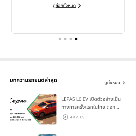
ดูย่อยทั้งหมด
บทความรถยนต์ล่าสุด
ดูทั้งหมด
LEPAS L6 EV เปิดตัวอย่างเป็น
ทางการครั้งแรกในไทย ตอกย้ำ
วิสัยทัศน์ “Drive Your
4 ส.ค. 69
Elegance” มาพร้อม 2 รุ่นย่อย
ในราคาเริ่มต้นที่ 769,000 บาท