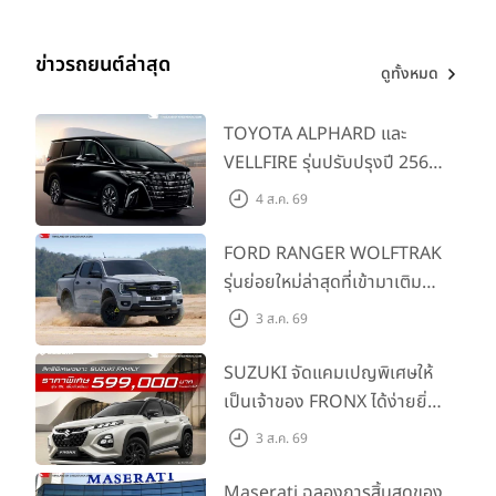
ข่าวรถยนต์ล่าสุด
ดูทั้งหมด
TOYOTA ALPHARD และ
VELLFIRE รุ่นปรับปรุงปี 2569
พร้อมรุ่นย่อยใหม่ HEV
4 ส.ค. 69
SMART ราคาเริ่มต้น 3.59 ลบ.
FORD RANGER WOLFTRAK
รุ่นย่อยใหม่ล่าสุดที่เข้ามาเติม
เต็มไลน์อัป พร้อมตอบโจทย์ทุก
3 ส.ค. 69
การผจญภัยด้วยสมรรถนะ
พร้อมลุย ด้วยราคาพิเศษเริ่ม
SUZUKI จัดแคมเปญพิเศษให้
ต้นที่ 9.49 แสนบาท
เป็นเจ้าของ FRONX ได้ง่ายยิ่ง
ขึ้นสำหรับรุ่น GL ราคาพิเศษ
3 ส.ค. 69
เริ่มต้น 5.99 แสนบาท จำนวน
200 คัน พร้อมข้อเสนอสุดคุ้ม
Maserati ฉลองการสิ้นสุดของ