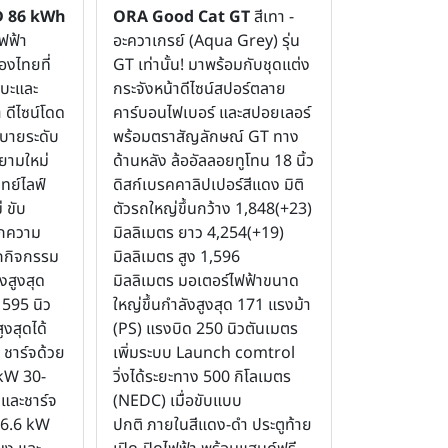
D 86 kWh
ORA Good Cat GT
สีเทา -
ฟฟ้า
อะควาเกรย์ (Aqua Grey) รุ่น
งไทยที่
GT เท่านั้น! มาพร้อมกับชุดแต่ง
บะและ
กระจังหน้าดีไซน์สปอร์ตลาย
 ดีไซน์โดด
คาร์บอนไฟเบอร์ และสปอยเลอร์
สบายระดับ
พร้อมตราสัญลักษณ์ GT ทาง
ยามใหม่
ด้านหลัง ล้ออัลลอยทูโทน 18 นิ้ว
ทย์ไลฟ์
ดิสก์เบรคคาลิปเปอร์สีแดง มิติ
 ขับ
ตัวรถใหญ่ขึ้นกว้าง 1,848(+23)
ทุกความ
มิลลิเมตร ยาว 4,254(+19)
ุกกิจกรรม
มิลลิเมตร สูง 1,596
งสูงสุด
มิลลิเมตร มอเตอร์ไฟฟ้าขนาด
 595 นิว
ใหญ่ขึ้นกำลังสูงสุด 171 แรงม้า
งสุดได้
(PS) แรงบิด 250 นิวตันเมตร
 ชาร์จด้วย
เพิ่มระบบ Launch comtrol
kW 30-
วิ่งได้ระยะทาง 500 กิโลเมตร
และชาร์จ
(NEDC) เมื่อขับแบบ
 6.6 kW
ปกติ ภายในสีแดง-ดำ ประตูท้าย