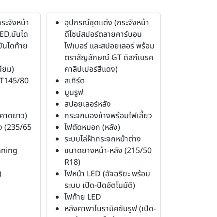
ระจังหน้า
อุปกรณ์ชุดแต่ง (กระจังหน้า
D,บันได
ดีไซน์สปอร์ตลายคาร์บอน
บันไดท้าย
ไฟเบอร์ และสปอยเลอร์ พร้อม
ตราสัญลักษณ์ GT ดิสก์เบรค
นียม)
คาลิปเปอร์สีแดง)
(T145/80
สเกิร์ต
มูนรูฟ
สปอยเลอร์หลัง
บคาดยาว)
กระจกมองข้างพร้อมไฟเลี้ยว
ง (235/65
ไฟตัดหมอก (หลัง)
ระบบไล่ฝ้ากระจกหน้าต่าง
nning
ขนาดยางหน้า-หลัง (215/50
R18)
)
ไฟหน้า LED (อัจฉริยะ พร้อม
ระบบ เปิด-ปิดอัตโนมัติ)
ไฟท้าย LED
หลังคาพาโนรามิคซันรูฟ (เปิด-