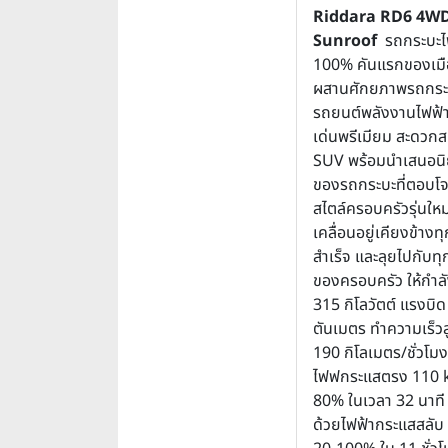
Riddara RD6 4W
Sunroof
รถกระบะไ
100% คันแรกของเมือ
ผสานศักยภาพรถกระ
รถยนต์พลังงานไฟฟ้า
เด่นพรีเมียม สะดวก
SUV พร้อมนำเสนอนิ
ของรถกระบะที่ตอบโจ
สไตล์ครอบครัวรุ่นใหม่
เคลื่อนอยู่เคียงข้าง
สำเร็จ และลุยไปกับท
ของครอบครัว ให้กำลั
315 กิโลวัตต์ แรงบิด
ตันเมตร ทำความเร็วสู
190 กิโลเมตร/ชั่วโมง
ไฟฟกระแสตรง 110 
80% ในเวลา 32 นาที 
ด้วยไฟฟ้ากระแสสลับ