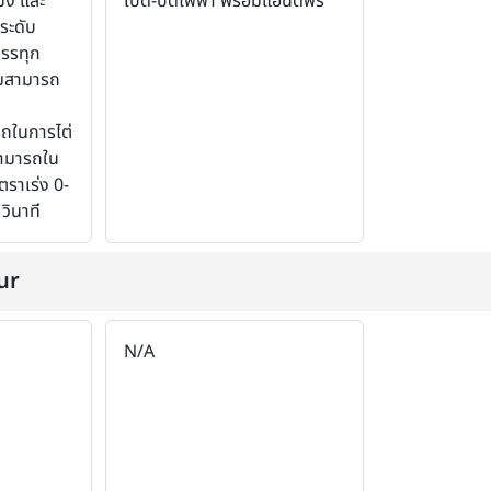
มง และ
เปิด-ปิดไฟฟ้า พร้อมแฮนด์ฟรี
ระดับ
รรทุก
ามสามารถ
รถในการไต่
ามารถใน
ตราเร่ง 0-
วินาที
ur
N/A