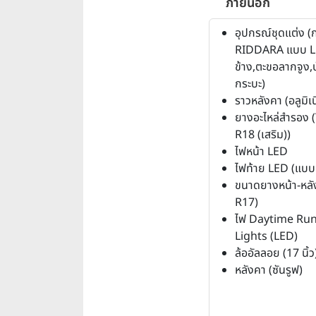
ภายนอก
อุปกรณ์ชุดแต่ง (ก
RIDDARA แบบ LE
ข้าง,ตะขอลากจูง,
กระบะ)
ราวหลังคา (อลูมิเ
ยางอะไหล่สำรอง 
R18 (เสริม))
ไฟหน้า LED
ไฟท้าย LED (แบ
ขนาดยางหน้า-หลั
R17)
ไฟ Daytime Ru
Lights (LED)
ล้ออัลลอย (17 นิ้ว
หลังคา (ซันรูฟ)