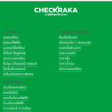
ยานยนต์
การเงิน-การลงทุน
รถยนต์ใหม่
สินเชื่อเงินสด
รถยนต์ไฟฟ้า
บัตรเครดิต / บัตรเดบิต
มอเตอร์ไซค์ใหม่
ดอกเบี้ยเงินฝาก
บิ๊กไบค์ Bigbike
ราคาทองคำ
บทความการเงิน
ราคาหุ้น
โชว์รูม (ดีลเลอร์) รถยนต์
ราคาน้ำมัน
โปรโมชั่นรถยนต์
อัตราแลกเปลี่ยน
รถไมล์น้อยราคาพิเศษ
บ้าน-คอนโด
บ้านโครงการใหม่
คอนโดใหม่
คอนโดติดรถไฟฟ้า
บ้านติดรถไฟฟ้า
ทาวน์เฮ้าส์ ทาวน์โฮม