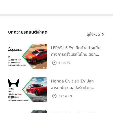
บทความรถยนต์ล่าสุด
ดูทั้งหมด
LEPAS L6 EV เปิดตัวอย่างเป็น
ทางการครั้งแรกในไทย ตอกย้ำ
วิสัยทัศน์ “Drive Your
4 ส.ค. 69
Elegance” มาพร้อม 2 รุ่นย่อย
ในราคาเริ่มต้นที่ 769,000 บาท
Honda Civic e:HEV ปลุก
อารมณ์ความสปอร์ตด้วย
Honda S+ Shift ครั้งแรกใน
23 ก.ค. 69
ไทย! พร้อมเพิ่ม Blind Spot
Information และ Cross