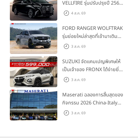
VELLFIRE รุ่นปรับปรุงปี 2569
พร้อมรุ่นย่อยใหม่ HEV
4 ส.ค. 69
SMART ราคาเริ่มต้น 3.59 ลบ.
FORD RANGER WOLFTRAK
รุ่นย่อยใหม่ล่าสุดที่เข้ามาเติม
เต็มไลน์อัป พร้อมตอบโจทย์ทุก
3 ส.ค. 69
การผจญภัยด้วยสมรรถนะ
พร้อมลุย ด้วยราคาพิเศษเริ่ม
SUZUKI จัดแคมเปญพิเศษให้
ต้นที่ 9.49 แสนบาท
เป็นเจ้าของ FRONX ได้ง่ายยิ่ง
ขึ้นสำหรับรุ่น GL ราคาพิเศษ
3 ส.ค. 69
เริ่มต้น 5.99 แสนบาท จำนวน
200 คัน พร้อมข้อเสนอสุดคุ้ม
Maserati ฉลองการสิ้นสุดของ
กิจกรรม 2026 China-Italy
Grand Tour ณ สำนักงาน
3 ส.ค. 69
ใหญ่ เมืองโมเดนา ประเทศ
อิตาลี