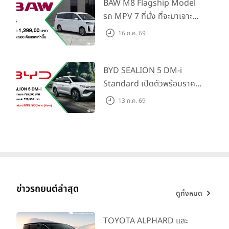
Traffic Monitor เพียงจอง
BAW M8 Flagship Model
ภายใน 31 ก.ค. 2569 รับบัตร
รถ MPV 7 ที่นั่ง ที่จะมาเจาะ
น้ำมันมูลค่า 10,000 บาท
ตลาดครอบครัวและองค์กรยุค
16 ก.ค. 69
ใหม่ เปิดราคาที่ 1.299 ลบ.
(สิทธิพิเศษสำหรับ 500 คัน
แรก)
BYD SEALION 5 DM-i
Standard เปิดตัวพร้อมราคา
คาดการณ์ 699,900 บาท รุ่น
13 ก.ค. 69
ย่อยล่าสุดที่มีระยะขับขี่รวม
1,180 กม. พร้อมฉลองยอดส่ง
มอบ 1.3 แสนคัน
ข่าวรถยนต์ล่าสุด
ดูทั้งหมด
TOYOTA ALPHARD และ