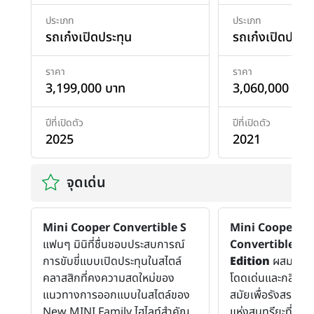
ประเภท
ประเภท
รถเก๋งเปิดประทุน
รถเก๋งเปิดประทุ
ราคา
ราคา
3,199,000 บาท
3,060,000 บาท
ปีที่เปิดตัว
ปีที่เปิดตัว
2025
2021
จุดเด่น
Mini Cooper Convertible S
Mini Cooper
แฟนๆ มินิที่ชื่นชอบประสบการณ์
Convertible
Si
การขับขี่แบบเปิดประทุนในสไตล์
Edition
ผสมผสาน
คลาสสิกที่คงความสดใหม่ของ
โดดเด่นและกลิ่นอ
แนวทางการออกแบบในสไตล์ของ
สมัยเพื่อรังสรรค์
New MINI Family ไฮไลท์สำคัญ
แห่งสุนทรียะที่สะก