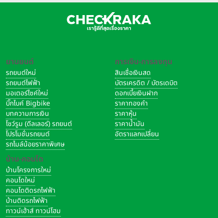
ยานยนต์
การเงิน-การลงทุน
รถยนต์ใหม่
สินเชื่อเงินสด
รถยนต์ไฟฟ้า
บัตรเครดิต / บัตรเดบิต
มอเตอร์ไซค์ใหม่
ดอกเบี้ยเงินฝาก
บิ๊กไบค์ Bigbike
ราคาทองคำ
บทความการเงิน
ราคาหุ้น
โชว์รูม (ดีลเลอร์) รถยนต์
ราคาน้ำมัน
โปรโมชั่นรถยนต์
อัตราแลกเปลี่ยน
รถไมล์น้อยราคาพิเศษ
บ้าน-คอนโด
บ้านโครงการใหม่
คอนโดใหม่
คอนโดติดรถไฟฟ้า
บ้านติดรถไฟฟ้า
ทาวน์เฮ้าส์ ทาวน์โฮม