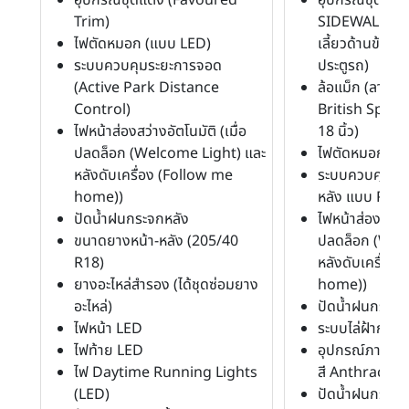
Trim)
SIDEWALK? บ
ไฟตัดหมอก (แบบ LED)
เลี้ยวด้านข้าง
ระบบควบคุมระยะการจอด
ประตูรถ)
(Active Park Distance
ล้อแม็ก (ลาย 
Control)
British Spok
ไฟหน้าส่องสว่างอัตโนมัติ (เมื่อ
18 นิ้ว)
ปลดล็อก (Welcome Light) และ
ไฟตัดหมอก (แ
หลังดับเครื่อง (Follow me
ระบบควบคุมระย
home))
หลัง แบบ PDC
ปัดน้ำฝนกระจกหลัง
ไฟหน้าส่องสว่างอ
ขนาดยางหน้า-หลัง (205/40
ปลดล็อก (Wel
R18)
หลังดับเครื่อง
ยางอะไหล่สำรอง (ได้ชุดซ่อมยาง
home))
อะไหล่)
ปัดน้ำฝนกระจก
ไฟหน้า LED
ระบบไล่ฝ้ากระจ
ไฟท้าย LED
อุปกรณ์ภายนอกอ
ไฟ Daytime Running Lights
สี Anthracite)
(LED)
ปัดน้ำฝนกระจก