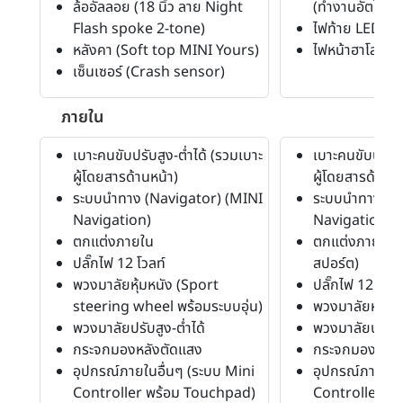
ล้ออัลลอย (18 นิ้ว ลาย Night
(ทำงานอัตโนมัต
Flash spoke 2-tone)
ไฟท้าย LED (ลา
หลังคา (Soft top MINI Yours)
ไฟหน้าฮาโลเจน
เซ็นเซอร์ (Crash sensor)
ภายใน
เบาะคนขับปรับสูง-ต่ำได้ (รวมเบาะ
เบาะคนขับปรับสู
ผู้โดยสารด้านหน้า)
ผู้โดยสารด้านหน
ระบบนำทาง (Navigator) (MINI
ระบบนำทาง (N
Navigation)
Navigation)
ตกแต่งภายใน
ตกแต่งภายใน 
ปลั๊กไฟ 12 โวลท์
สปอร์ต)
พวงมาลัยหุ้มหนัง (Sport
ปลั๊กไฟ 12 โวลท
steering wheel พร้อมระบบอุ่น)
พวงมาลัยหุ้มหน
พวงมาลัยปรับสูง-ต่ำได้
พวงมาลัยปรับสู
กระจกมองหลังตัดแสง
กระจกมองหลัง
อุปกรณ์ภายในอื่นๆ (ระบบ Mini
อุปกรณ์ภายในอ
Controller พร้อม Touchpad)
Controller พ