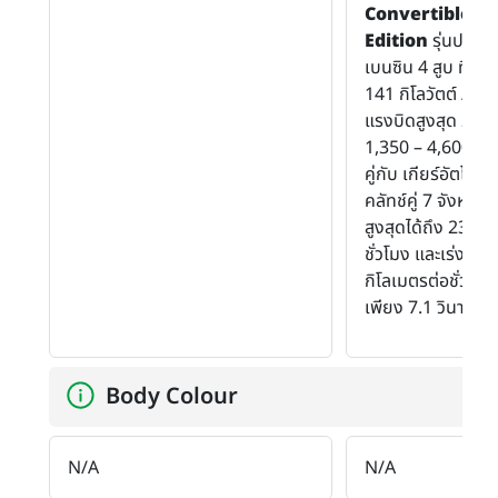
Convertible
Si
Edition
รุ่นปรับโ
เบนซิน 4 สูบ ที่ให้
141 กิโลวัตต์ / 19
แรงบิดสูงสุด 280 น
1,350 – 4,600 รอ
คู่กับ เกียร์อัตโนม
คลัทช์คู่ 7 จังหวะ
สูงสุดได้ถึง 230 ก
ชั่วโมง และเร่งคว
กิโลเมตรต่อชั่วโม
เพียง 7.1 วินาที
Body Colour
N/A
N/A