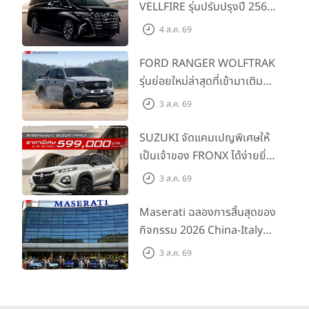
VELLFIRE รุ่นปรับปรุงปี 2569
พร้อมรุ่นย่อยใหม่ HEV
4 ส.ค. 69
SMART ราคาเริ่มต้น 3.59 ลบ.
FORD RANGER WOLFTRAK
รุ่นย่อยใหม่ล่าสุดที่เข้ามาเติม
เต็มไลน์อัป พร้อมตอบโจทย์ทุก
3 ส.ค. 69
การผจญภัยด้วยสมรรถนะ
พร้อมลุย ด้วยราคาพิเศษเริ่ม
SUZUKI จัดแคมเปญพิเศษให้
ต้นที่ 9.49 แสนบาท
เป็นเจ้าของ FRONX ได้ง่ายยิ่ง
ขึ้นสำหรับรุ่น GL ราคาพิเศษ
3 ส.ค. 69
เริ่มต้น 5.99 แสนบาท จำนวน
200 คัน พร้อมข้อเสนอสุดคุ้ม
Maserati ฉลองการสิ้นสุดของ
กิจกรรม 2026 China-Italy
Grand Tour ณ สำนักงาน
3 ส.ค. 69
ใหญ่ เมืองโมเดนา ประเทศ
อิตาลี