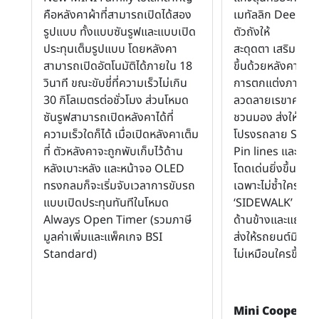
คือหลังคาผ้าที่สามารถเปิดได้สอง
เมทัลลิก Deep L
รูปแบบ ทั้งแบบซันรูฟและแบบเปิด
ตัวถังให้
ประทุนเต็มรูปแบบ โดยหลังคา
สะดุดตา เสริมบุคลิ
สามารถเปิดอัตโนมัติได้ภายใน 18
ขึ้นด้วยหลังคาผ้าส
วินาที ขณะขับขี่ที่ความเร็วไม่เกิน
การตกแต่งภายนอ
30 กิโลเมตรต่อชั่วโมง ส่วนโหมด
ลวดลายเรขาคณิต
ซันรูฟสามารถเปิดหลังคาได้ที่
ชวนมอง ส่งให้เส้
ความเร็วใดก็ได้ เมื่อเปิดหลังคาเต็ม
โปรงรถลาย Specif
ที่ ตัวหลังคาจะถูกพับเก็บไว้ด้าน
Pin lines และส่วนป
หลังเบาะหลัง และหน้าจอ OLED
โดดเด่นยิ่งขึ้น ทั้ง
ทรงกลมก็จะเริ่มจับเวลาการขับรถ
เฉพาะไม่ซ้ำใครด้
แบบเปิดประทุนทันทีในโหมด
‘SIDEWALK’ บริเ
Always Open Timer (รวมภาษี
ด้านข้างและแถบทา
มูลค่าเพิ่มและแพ็คเกจ BSI
ส่งให้รถยนต์มินิรุ่
Standard)
ไม่เหมือนใครขึ้นอีกข
Mini Cooper