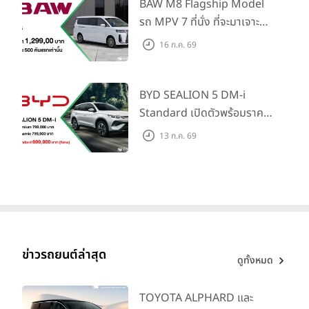
Traffic Monitor เพียงจอง
BAW M8 Flagship Model
ภายใน 31 ก.ค. 2569 รับบัตร
รถ MPV 7 ที่นั่ง ที่จะมาเจาะ
น้ำมันมูลค่า 10,000 บาท
ตลาดครอบครัวและองค์กรยุค
16 ก.ค. 69
ใหม่ เปิดราคาที่ 1.299 ลบ.
(สิทธิพิเศษสำหรับ 500 คัน
แรก)
BYD SEALION 5 DM-i
Standard เปิดตัวพร้อมราคา
คาดการณ์ 699,900 บาท รุ่น
13 ก.ค. 69
ย่อยล่าสุดที่มีระยะขับขี่รวม
1,180 กม. พร้อมฉลองยอดส่ง
มอบ 1.3 แสนคัน
ข่าวรถยนต์ล่าสุด
ดูทั้งหมด
TOYOTA ALPHARD และ