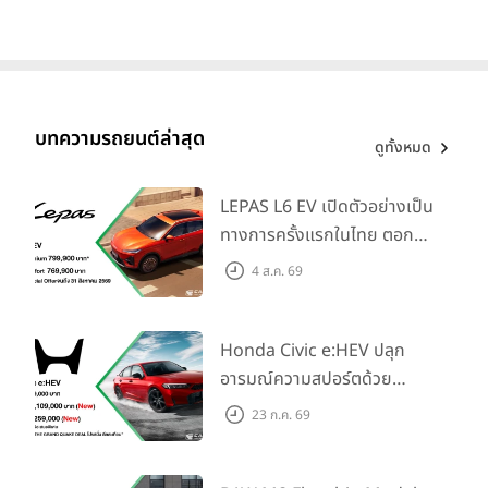
บทความรถยนต์ล่าสุด
ดูทั้งหมด
LEPAS L6 EV เปิดตัวอย่างเป็น
ทางการครั้งแรกในไทย ตอกย้ำ
วิสัยทัศน์ “Drive Your
4 ส.ค. 69
Elegance” มาพร้อม 2 รุ่นย่อย
ในราคาเริ่มต้นที่ 769,000 บาท
Honda Civic e:HEV ปลุก
อารมณ์ความสปอร์ตด้วย
Honda S+ Shift ครั้งแรกใน
23 ก.ค. 69
ไทย! พร้อมเพิ่ม Blind Spot
Information และ Cross