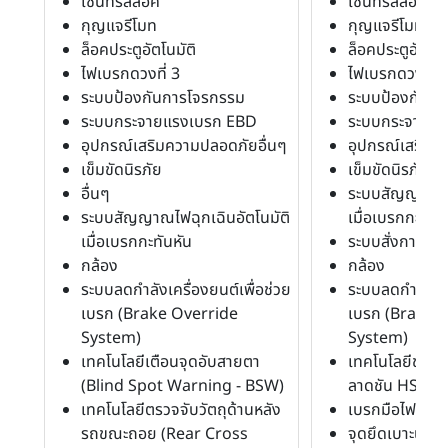
เซ็นทรัลล็อค
เซ็นทรัลล็อค
กุญแจรีโมท
กุญแจรีโมท
ล็อคประตูอัตโนมัติ
ล็อคประตูอัตโนม
ไฟเบรกดวงที่ 3
ไฟเบรกดวงที่ 3
ระบบป้องกันการโจรกรรม
ระบบป้องกันก
ระบบกระจายแรงเบรก EBD
ระบบกระจายแ
อุปกรณ์เสริมความปลอดภัยอื่นๆ
อุปกรณ์เสริมค
เข็มขัดนิรภัย
เข็มขัดนิรภัย
อื่นๆ
ระบบสัญญาณไฟฉ
ระบบสัญญาณไฟฉุกเฉินอัตโนมัติ
เมื่อเบรกกะทันห
เมื่อเบรกกะทันหัน
ระบบสั่งการด้ว
กล้อง
กล้อง
ระบบลดกำลังเครื่องยนต์เพื่อช่วย
ระบบลดกำลังเคร
เบรก (Brake Override
เบรก (Brake 
System)
System)
เทคโนโลยีเตือนจุดอับสายตา
เทคโนโลยีช่ว
(Blind Spot Warning - BSW)
ลาดชัน HSA
เทคโนโลยีตรวจจับวัตถุด้านหลัง
เบรกมือไฟฟ้า
รถขณะถอย (Rear Cross
จุดยึดเบาะนั่งส