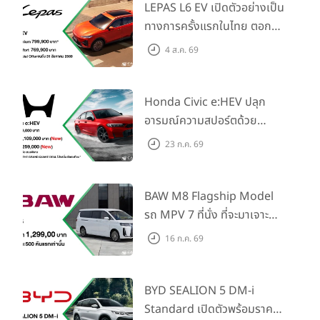
LEPAS L6 EV เปิดตัวอย่างเป็น
ทางการครั้งแรกในไทย ตอกย้ำ
วิสัยทัศน์ “Drive Your
4 ส.ค. 69
Elegance” มาพร้อม 2 รุ่นย่อย
ในราคาเริ่มต้นที่ 769,000 บาท
Honda Civic e:HEV ปลุก
อารมณ์ความสปอร์ตด้วย
Honda S+ Shift ครั้งแรกใน
23 ก.ค. 69
ไทย! พร้อมเพิ่ม Blind Spot
Information และ Cross
Traffic Monitor เพียงจอง
BAW M8 Flagship Model
ภายใน 31 ก.ค. 2569 รับบัตร
รถ MPV 7 ที่นั่ง ที่จะมาเจาะ
น้ำมันมูลค่า 10,000 บาท
ตลาดครอบครัวและองค์กรยุค
16 ก.ค. 69
ใหม่ เปิดราคาที่ 1.299 ลบ.
(สิทธิพิเศษสำหรับ 500 คัน
แรก)
BYD SEALION 5 DM-i
Standard เปิดตัวพร้อมราคา