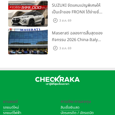
พร้อมลุย ด้วยราคาพิเศษเริ่ม
SUZUKI จัดแคมเปญพิเศษให้
ต้นที่ 9.49 แสนบาท
เป็นเจ้าของ FRONX ได้ง่ายยิ่ง
ขึ้นสำหรับรุ่น GL ราคาพิเศษ
3 ส.ค. 69
เริ่มต้น 5.99 แสนบาท จำนวน
200 คัน พร้อมข้อเสนอสุดคุ้ม
Maserati ฉลองการสิ้นสุดของ
กิจกรรม 2026 China-Italy
Grand Tour ณ สำนักงาน
3 ส.ค. 69
ใหญ่ เมืองโมเดนา ประเทศ
อิตาลี
ยานยนต์
การเงิน-การลงทุน
รถยนต์ใหม่
สินเชื่อเงินสด
รถยนต์ไฟฟ้า
บัตรเครดิต / บัตรเดบิต