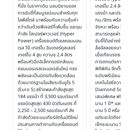
ที่นั่ง ในราคาเดิม มอบนิยามของ
เทอร์โบ 2.4 ลิตร ก
การขับขี่ที่สมบูรณ์แบบสำหรับทุก
แรงม้า และประหยัด
ไลฟ์สไตล์ มาพร้อมกับความคุ้มค่า
กม./ลิตร พร้อมเกีย
กว่าเดิมด้วยฟีเจอร์ที่เพิ่มขึ้น และขุม
จังหวะ พร้อม Sp
กำลัง ไฮเปอร์พาวเวอร์ (Hyper
สามารถลุยผ่านทุ
Power) เครื่องยนต์ดีเซลคอมมอน
ขับขี่ได้อย่างง่าย
เรล วีจี เทอร์โบ อินเตอร์คูลเลอร์
ล้ออัลลอยขนาด 18 น
เทอร์โบ 4 สูบ ความจุ 2.4 ลิตร
เมื่อเทียบรถยนต์ใน
พร้อมหัวฉีดอิเล็กทรอนิกส์แบบ
การตกแต่งภายในห
คอมมอนเรลเจเนอเรชันใหม่ ทรง
พิถีพิถัน อีกทั้ง
พลังและเป็นมิตรกับสิ่งแวดล้อม
ระดับพรีเมียม และ
ด้วยมาตรฐานไอเสียระดับยูโร 5
เทคโนโลยีความปล
(Euro 5) สร้างพละกำลังสูงสุด
Diamond Sense พ
184 แรงม้า ที่ 3,500 รอบต่อนาที
เสนอพิเศษ ฟรี ประก
แรงบิดสูงสุด 430 นิวตันเมตร ที่
นาน 1 ปี* และรับ
2,250 – 2,500 รอบต่อนาที ส่ง
นาน 5 ปี หรือ 100
กำลังด้วยระบบเกียร์อัตโนมัติใหม่
แต่ระยะใดถึงก่อน)
ประสานการทำงานกับเครื่องยนต์
เช็กระยะนาน 5 ปี* ได