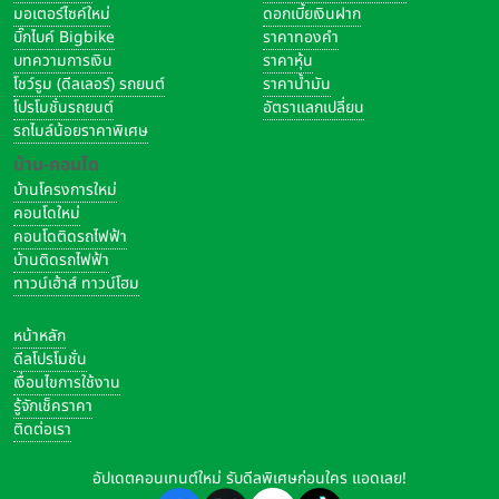
มอเตอร์ไซค์ใหม่
ดอกเบี้ยเงินฝาก
บิ๊กไบค์ Bigbike
ราคาทองคำ
บทความการเงิน
ราคาหุ้น
โชว์รูม (ดีลเลอร์) รถยนต์
ราคาน้ำมัน
โปรโมชั่นรถยนต์
อัตราแลกเปลี่ยน
รถไมล์น้อยราคาพิเศษ
บ้าน-คอนโด
บ้านโครงการใหม่
คอนโดใหม่
คอนโดติดรถไฟฟ้า
บ้านติดรถไฟฟ้า
ทาวน์เฮ้าส์ ทาวน์โฮม
หน้าหลัก
ดีลโปรโมชั่น
เงื่อนไขการใช้งาน
รู้จักเช็คราคา
ติดต่อเรา
อัปเดตคอนเทนต์ใหม่ รับดีลพิเศษก่อนใคร แอดเลย!