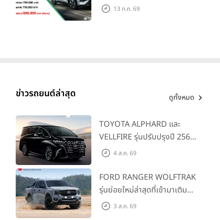
คาดการณ์ 699,900 บาท รุ่น
13 ก.ค. 69
ย่อยล่าสุดที่มีระยะขับขี่รวม
1,180 กม. พร้อมฉลองยอดส่ง
มอบ 1.3 แสนคัน
ข่าวรถยนต์ล่าสุด
ดูทั้งหมด
TOYOTA ALPHARD และ
VELLFIRE รุ่นปรับปรุงปี 2569
พร้อมรุ่นย่อยใหม่ HEV
4 ส.ค. 69
SMART ราคาเริ่มต้น 3.59 ลบ.
FORD RANGER WOLFTRAK
รุ่นย่อยใหม่ล่าสุดที่เข้ามาเติม
เต็มไลน์อัป พร้อมตอบโจทย์ทุก
3 ส.ค. 69
การผจญภัยด้วยสมรรถนะ