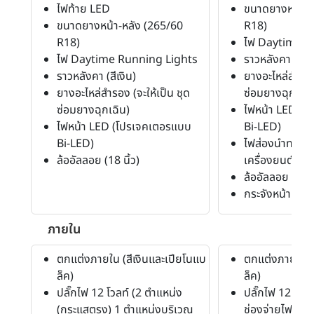
ไฟท้าย LED
ขนาดยางหน้า-ห
ขนาดยางหน้า-หลัง (265/60
R18)
R18)
ไฟ Daytime R
ไฟ Daytime Running Lights
ราวหลังคา (สีเง
ราวหลังคา (สีเงิน)
ยางอะไหล่สำรอง 
ยางอะไหล่สำรอง (จะให้เป็น ชุด
ซ่อมยางฉุกเฉิน
ซ่อมยางฉุกเฉิน)
ไฟหน้า LED (โ
ไฟหน้า LED (โปรเจคเตอรแบบ
Bi-LED)
Bi-LED)
ไฟส่องนำทางหล
ล้ออัลลอย (18 นิ้ว)
เครื่องยนต์
ล้ออัลลอย (18 นิ
กระจังหน้า (สีด
ภายใน
ตกแต่งภายใน (สีเงินและเปียโนแบ
ตกแต่งภายใน (ส
ล็ค)
ล็ค)
ปลั๊กไฟ 12 โวลท์ (2 ตำแหน่ง
ปลั๊กไฟ 12 โวลท
(กระแสตรง) 1 ตำแหน่งบริเวณ
ช่องจ่ายไฟกระแ