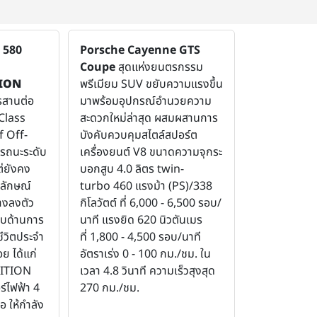
 580
Porsche Cayenne GTS
Coupe
สุดแห่งยนตรกรรม
ION
พรีเมียม SUV ขยับความแรงขึ้น
รสานต่อ
มาพร้อมอุปกรณ์อำนวยความ
Class
สะดวกใหม่ล่าสุด ผสมผสานการ
f Off-
บังคับควบคุมสไตล์สปอร์ต
ถนะระดับ
เครื่องยนต์ V8 ขนาดความจุกระ
่ยังคง
บอกสูบ 4.0 ลิตร twin-
ลักษณ์
turbo 460 แรงม้า (PS)/338
างลงตัว
กิโลวัตต์ ที่ 6,000 - 6,500 รอบ/
บด้านการ
นาที แรงยิด 620 นิวตันเมร
ชีวิตประจำ
ที่ 1,800 - 4,500 รอบ/นาที
่อย ได้แก่
อัตราเร่ง 0 - 100 กม./ชม. ใน
ITION
เวลา 4.8 วินาที ความเร็วสุงสุด
์ไฟฟ้า 4
270 กม./ชม.
้อ ให้กำลัง