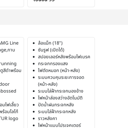
(AMG Line
ล้อแม็ก (18")
age,กาบ
ซันรูฟ (เปิดได้)
สปอยเลอร์หลังพร้อมไฟเบรค
unning
กระจกกรองแสง
ูสีดําพร้อม
ไฟตัดหมอก (หน้า-หลัง)
ระบบควบคุมระยะการจอด
door
(หน้า-หลัง)
mbossed
ระบบไล่ฝ้ากระจกมองข้าง
ไฟหน้าส่องสว่างอัตโนมัติ
อมไฟเลี้ยว
ปัดน้ำฝนกระจกหลัง
พร้อมโลโก้
ระบบไล่ฝ้ากระจกหลัง
UR logo
ราวหลังคา
ไฟหน้าแบบโปรเจคเตอร์