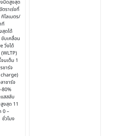
งบิดสูงสุด
ัตราเร่งที่
 กิโลเมตร/
าที
สุดได้
 ขับเคลื่อน
 วิ่งได้
ร (WLTP)
่จนเต็ม 1
ารชาร์จ
 charge)
วลาชาร์จ
0-80%
ะแสสลับ
สูงสุด 11
ก 0 –
ชั่วโมง