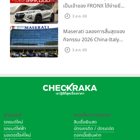
ต้นที่ 9.49 แสนบาท
เป็นเจ้าของ FRONX ได้ง่ายยิ่ง
ขึ้นสำหรับรุ่น GL ราคาพิเศษ
3 ส.ค. 69
เริ่มต้น 5.99 แสนบาท จำนวน
200 คัน พร้อมข้อเสนอสุดคุ้ม
Maserati ฉลองการสิ้นสุดของ
กิจกรรม 2026 China-Italy
Grand Tour ณ สำนักงาน
3 ส.ค. 69
ใหญ่ เมืองโมเดนา ประเทศ
อิตาลี
ยานยนต์
การเงิน-การลงทุน
รถยนต์ใหม่
สินเชื่อเงินสด
รถยนต์ไฟฟ้า
บัตรเครดิต / บัตรเดบิต
มอเตอร์ไซค์ใหม่
ดอกเบี้ยเงินฝาก