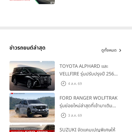
ย่อยล่าสุดที่มีระยะขับขี่รวม
1,180 กม. พร้อมฉลองยอดส่ง
มอบ 1.3 แสนคัน
ข่าวรถยนต์ล่าสุด
ดูทั้งหมด
TOYOTA ALPHARD และ
VELLFIRE รุ่นปรับปรุงปี 2569
พร้อมรุ่นย่อยใหม่ HEV
4 ส.ค. 69
SMART ราคาเริ่มต้น 3.59 ลบ.
FORD RANGER WOLFTRAK
รุ่นย่อยใหม่ล่าสุดที่เข้ามาเติม
เต็มไลน์อัป พร้อมตอบโจทย์ทุก
3 ส.ค. 69
การผจญภัยด้วยสมรรถนะ
พร้อมลุย ด้วยราคาพิเศษเริ่ม
SUZUKI จัดแคมเปญพิเศษให้