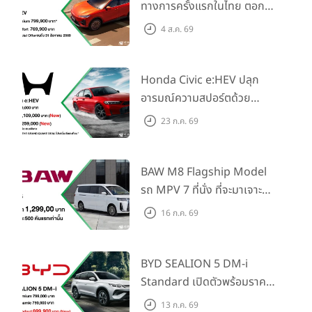
ทางการครั้งแรกในไทย ตอกย้ำ
วิสัยทัศน์ “Drive Your
4 ส.ค. 69
Elegance” มาพร้อม 2 รุ่นย่อย
ในราคาเริ่มต้นที่ 769,000 บาท
Honda Civic e:HEV ปลุก
อารมณ์ความสปอร์ตด้วย
Honda S+ Shift ครั้งแรกใน
23 ก.ค. 69
ไทย! พร้อมเพิ่ม Blind Spot
Information และ Cross
Traffic Monitor เพียงจอง
BAW M8 Flagship Model
ภายใน 31 ก.ค. 2569 รับบัตร
รถ MPV 7 ที่นั่ง ที่จะมาเจาะ
น้ำมันมูลค่า 10,000 บาท
ตลาดครอบครัวและองค์กรยุค
16 ก.ค. 69
ใหม่ เปิดราคาที่ 1.299 ลบ.
(สิทธิพิเศษสำหรับ 500 คัน
แรก)
BYD SEALION 5 DM-i
Standard เปิดตัวพร้อมราคา
คาดการณ์ 699,900 บาท รุ่น
13 ก.ค. 69