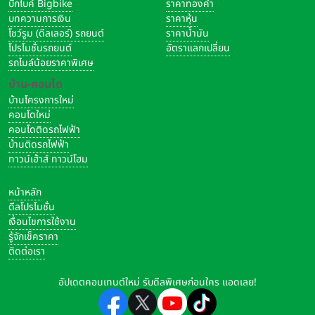
บิ๊กไบค์ Bigbike
ราคาทองคำ
บทความการเงิน
ราคาหุ้น
โชว์รูม (ดีลเลอร์) รถยนต์
ราคาน้ำมัน
โปรโมชั่นรถยนต์
อัตราแลกเปลี่ยน
รถไมล์น้อยราคาพิเศษ
บ้าน-คอนโด
บ้านโครงการใหม่
คอนโดใหม่
คอนโดติดรถไฟฟ้า
บ้านติดรถไฟฟ้า
ทาวน์เฮ้าส์ ทาวน์โฮม
หน้าหลัก
ดีลโปรโมชั่น
เงื่อนไขการใช้งาน
รู้จักเช็คราคา
ติดต่อเรา
อัปเดตคอนเทนต์ใหม่ รับดีลพิเศษก่อนใคร แอดเลย!