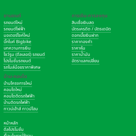
ยานยนต์
การเงิน-การลงทุน
รถยนต์ใหม่
สินเชื่อเงินสด
รถยนต์ไฟฟ้า
บัตรเครดิต / บัตรเดบิต
มอเตอร์ไซค์ใหม่
ดอกเบี้ยเงินฝาก
บิ๊กไบค์ Bigbike
ราคาทองคำ
บทความการเงิน
ราคาหุ้น
โชว์รูม (ดีลเลอร์) รถยนต์
ราคาน้ำมัน
โปรโมชั่นรถยนต์
อัตราแลกเปลี่ยน
รถไมล์น้อยราคาพิเศษ
บ้าน-คอนโด
บ้านโครงการใหม่
คอนโดใหม่
คอนโดติดรถไฟฟ้า
บ้านติดรถไฟฟ้า
ทาวน์เฮ้าส์ ทาวน์โฮม
หน้าหลัก
ดีลโปรโมชั่น
เงื่อนไขการใช้งาน