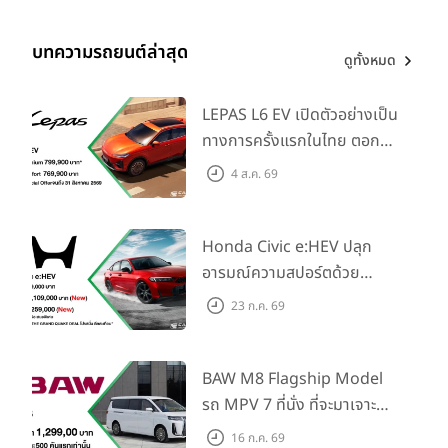
บทความรถยนต์ล่าสุด
ดูทั้งหมด
LEPAS L6 EV เปิดตัวอย่างเป็น
ทางการครั้งแรกในไทย ตอกย้ำ
วิสัยทัศน์ “Drive Your
4 ส.ค. 69
Elegance” มาพร้อม 2 รุ่นย่อย
ในราคาเริ่มต้นที่ 769,000 บาท
Honda Civic e:HEV ปลุก
อารมณ์ความสปอร์ตด้วย
Honda S+ Shift ครั้งแรกใน
23 ก.ค. 69
ไทย! พร้อมเพิ่ม Blind Spot
Information และ Cross
Traffic Monitor เพียงจอง
BAW M8 Flagship Model
ภายใน 31 ก.ค. 2569 รับบัตร
รถ MPV 7 ที่นั่ง ที่จะมาเจาะ
น้ำมันมูลค่า 10,000 บาท
ตลาดครอบครัวและองค์กรยุค
16 ก.ค. 69