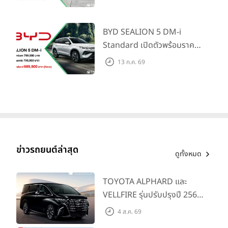
ใหม่ เปิดราคาที่ 1.299 ลบ.
(สิทธิพิเศษสำหรับ 500 คัน
แรก)
BYD SEALION 5 DM-i
Standard เปิดตัวพร้อมราคา
คาดการณ์ 699,900 บาท รุ่น
13 ก.ค. 69
ย่อยล่าสุดที่มีระยะขับขี่รวม
1,180 กม. พร้อมฉลองยอดส่ง
มอบ 1.3 แสนคัน
ข่าวรถยนต์ล่าสุด
ดูทั้งหมด
TOYOTA ALPHARD และ
VELLFIRE รุ่นปรับปรุงปี 2569
พร้อมรุ่นย่อยใหม่ HEV
4 ส.ค. 69
SMART ราคาเริ่มต้น 3.59 ลบ.