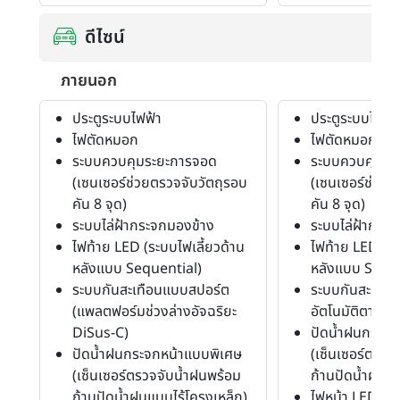
ดีไซน์
ภายนอก
ประตูระบบไฟฟ้า
ประตูระบบไฟฟ้า
ไฟตัดหมอก
ไฟตัดหมอก
ระบบควบคุมระยะการจอด
ระบบควบคุมระ
(เซนเซอร์ช่วยตรวจจับวัตถุรอบ
(เซนเซอร์ช่วยต
คัน 8 จุด)
คัน 8 จุด)
ระบบไล่ฝ้ากระจกมองข้าง
ระบบไล่ฝ้ากระ
ไฟท้าย LED (ระบบไฟเลี้ยวด้าน
ไฟท้าย LED (ระ
หลังแบบ Sequential)
หลังแบบ Seque
ระบบกันสะเทือนแบบสปอร์ต
ระบบกันสะเทือ
(แพลตฟอร์มช่วงล่างอัจฉริยะ
อัตโนมัติตามค
DiSus-C)
ปัดน้ำฝนกระจก
ปัดน้ำฝนกระจกหน้าแบบพิเศษ
(เซ็นเซอร์ตรวจ
(เซ็นเซอร์ตรวจจับน้ำฝนพร้อม
ก้านปัดน้ำฝนแบ
ก้านปัดน้ำฝนแบบไร้โครงเหล็ก)
ไฟหน้า LED (ร