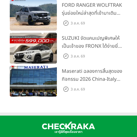
FORD RANGER WOLFTRAK
รุ่นย่อยใหม่ล่าสุดที่เข้ามาเติม
เต็มไลน์อัป พร้อมตอบโจทย์ทุก
3 ส.ค. 69
การผจญภัยด้วยสมรรถนะ
พร้อมลุย ด้วยราคาพิเศษเริ่ม
SUZUKI จัดแคมเปญพิเศษให้
ต้นที่ 9.49 แสนบาท
เป็นเจ้าของ FRONX ได้ง่ายยิ่ง
ขึ้นสำหรับรุ่น GL ราคาพิเศษ
3 ส.ค. 69
เริ่มต้น 5.99 แสนบาท จำนวน
200 คัน พร้อมข้อเสนอสุดคุ้ม
Maserati ฉลองการสิ้นสุดของ
กิจกรรม 2026 China-Italy
Grand Tour ณ สำนักงาน
3 ส.ค. 69
ใหญ่ เมืองโมเดนา ประเทศ
อิตาลี