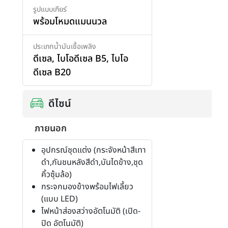
รูปแบบเกียร์
พร้อมโหมดแมนนวล
ประเภทน้ำมันเชื้อเพลิง
ดีเซล
,
ไบโอดีเซล B5
,
ไบโอ
ดีเซล B20
ดีไซน์
ภายนอก
อุปกรณ์ชุดแต่ง (กระจังหน้าสีเทา
ดำ,กันชนหลังสีดำ,บันไดข้าง,ชุด
คิ้วซุ้มล้อ)
กระจกมองข้างพร้อมไฟเลี้ยว
(แบบ LED)
ไฟหน้าส่องสว่างอัตโนมัติ (เปิด-
ปิด อัตโนมัติ)