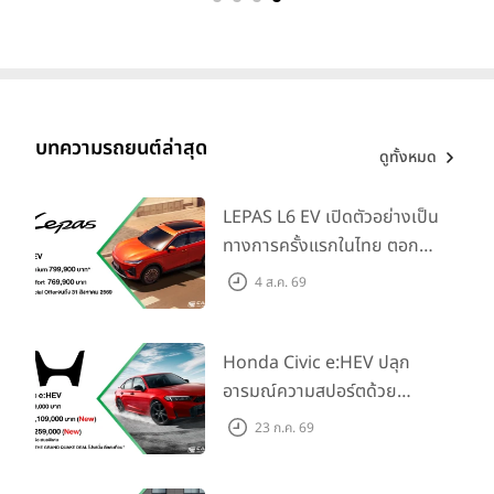
บทความรถยนต์ล่าสุด
ดูทั้งหมด
LEPAS L6 EV เปิดตัวอย่างเป็น
ทางการครั้งแรกในไทย ตอกย้ำ
วิสัยทัศน์ “Drive Your
4 ส.ค. 69
Elegance” มาพร้อม 2 รุ่นย่อย
ในราคาเริ่มต้นที่ 769,000 บาท
Honda Civic e:HEV ปลุก
อารมณ์ความสปอร์ตด้วย
Honda S+ Shift ครั้งแรกใน
23 ก.ค. 69
ไทย! พร้อมเพิ่ม Blind Spot
Information และ Cross