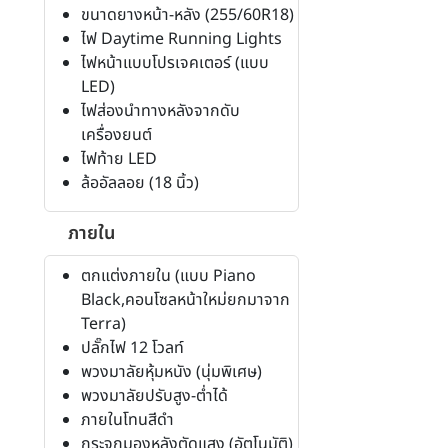
ขนาดยางหน้า-หลัง (255/60R18)
ไฟ Daytime Running Lights
ไฟหน้าแบบโปรเจคเตอร์ (แบบ
LED)
ไฟส่องนำทางหลังจากดับ
เครื่องยนต์
ไฟท้าย LED
ล้ออัลลอย (18 นิ้ว)
ภายใน
ตกแต่งภายใน (แบบ Piano
Black,คอนโซลหน้าใหม่ยกมาจาก
Terra)
ปลั๊กไฟ 12 โวลท์
พวงมาลัยหุ้มหนัง (นุ่มพิเศษ)
พวงมาลัยปรับสูง-ต่ำได้
ภายในโทนสีดำ
กระจกมองหลังตัดแสง (อัตโนมัติ)