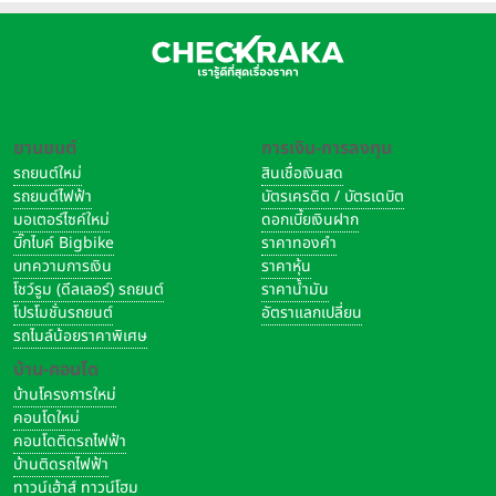
ยานยนต์
การเงิน-การลงทุน
รถยนต์ใหม่
สินเชื่อเงินสด
รถยนต์ไฟฟ้า
บัตรเครดิต / บัตรเดบิต
มอเตอร์ไซค์ใหม่
ดอกเบี้ยเงินฝาก
บิ๊กไบค์ Bigbike
ราคาทองคำ
บทความการเงิน
ราคาหุ้น
โชว์รูม (ดีลเลอร์) รถยนต์
ราคาน้ำมัน
โปรโมชั่นรถยนต์
อัตราแลกเปลี่ยน
รถไมล์น้อยราคาพิเศษ
บ้าน-คอนโด
บ้านโครงการใหม่
คอนโดใหม่
คอนโดติดรถไฟฟ้า
บ้านติดรถไฟฟ้า
ทาวน์เฮ้าส์ ทาวน์โฮม