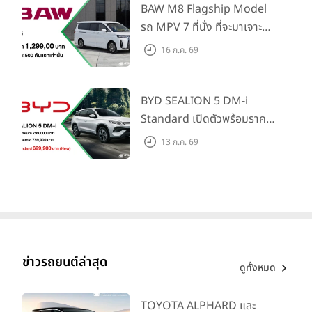
Traffic Monitor เพียงจอง
BAW M8 Flagship Model
ภายใน 31 ก.ค. 2569 รับบัตร
รถ MPV 7 ที่นั่ง ที่จะมาเจาะ
น้ำมันมูลค่า 10,000 บาท
ตลาดครอบครัวและองค์กรยุค
16 ก.ค. 69
ใหม่ เปิดราคาที่ 1.299 ลบ.
(สิทธิพิเศษสำหรับ 500 คัน
แรก)
BYD SEALION 5 DM-i
Standard เปิดตัวพร้อมราคา
คาดการณ์ 699,900 บาท รุ่น
13 ก.ค. 69
ย่อยล่าสุดที่มีระยะขับขี่รวม
1,180 กม. พร้อมฉลองยอดส่ง
มอบ 1.3 แสนคัน
ข่าวรถยนต์ล่าสุด
ดูทั้งหมด
TOYOTA ALPHARD และ