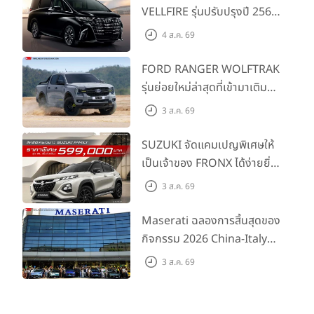
VELLFIRE รุ่นปรับปรุงปี 2569
พร้อมรุ่นย่อยใหม่ HEV
4 ส.ค. 69
SMART ราคาเริ่มต้น 3.59 ลบ.
FORD RANGER WOLFTRAK
รุ่นย่อยใหม่ล่าสุดที่เข้ามาเติม
เต็มไลน์อัป พร้อมตอบโจทย์ทุก
3 ส.ค. 69
การผจญภัยด้วยสมรรถนะ
พร้อมลุย ด้วยราคาพิเศษเริ่ม
SUZUKI จัดแคมเปญพิเศษให้
ต้นที่ 9.49 แสนบาท
เป็นเจ้าของ FRONX ได้ง่ายยิ่ง
ขึ้นสำหรับรุ่น GL ราคาพิเศษ
3 ส.ค. 69
เริ่มต้น 5.99 แสนบาท จำนวน
200 คัน พร้อมข้อเสนอสุดคุ้ม
Maserati ฉลองการสิ้นสุดของ
กิจกรรม 2026 China-Italy
Grand Tour ณ สำนักงาน
3 ส.ค. 69
ใหญ่ เมืองโมเดนา ประเทศ
อิตาลี