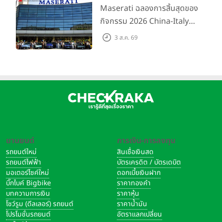
200 คัน พร้อมข้อเสนอสุดคุ้ม
Maserati ฉลองการสิ้นสุดของ
กิจกรรม 2026 China-Italy
Grand Tour ณ สำนักงาน
3 ส.ค. 69
ใหญ่ เมืองโมเดนา ประเทศ
อิตาลี
ยานยนต์
การเงิน-การลงทุน
รถยนต์ใหม่
สินเชื่อเงินสด
รถยนต์ไฟฟ้า
บัตรเครดิต / บัตรเดบิต
มอเตอร์ไซค์ใหม่
ดอกเบี้ยเงินฝาก
บิ๊กไบค์ Bigbike
ราคาทองคำ
บทความการเงิน
ราคาหุ้น
โชว์รูม (ดีลเลอร์) รถยนต์
ราคาน้ำมัน
โปรโมชั่นรถยนต์
อัตราแลกเปลี่ยน