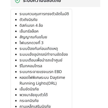
ระบบความปลอดภัย
ระบบควบคุมการทรงตัวอัตโนมัติ
ตัวถังนิรภัย
ดิสก์เบรก 4 ล้อ
เซ็นทรัลล็อค
สัญญาณกันขโมย
ไฟเบรกดวงที่ 3
ระบบป้องกันก่อนเกิดเหตุ
ระบบแจ้งอุปกรณ์ทำงานขัดข้อง
ระบบเตือนเพื่อนำรถเข้าศูนย์
รีโมทคอนโทรล
ระบบกระจายแรงเบรก EBD
หลอดไฟพิเศษระบบ Daytime
Running Lights(DRL)
เข็มขัดนิรภัย
พวงมาลัยยุบตัวได้
กระจกนิรภัย
คานเหล็กเสริมนิรภัย