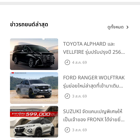
ข่าวรถยนต์ล่าสุด
ดูทั้งหมด
TOYOTA ALPHARD และ
VELLFIRE รุ่นปรับปรุงปี 2569
พร้อมรุ่นย่อยใหม่ HEV
4 ส.ค. 69
SMART ราคาเริ่มต้น 3.59 ลบ.
FORD RANGER WOLFTRAK
รุ่นย่อยใหม่ล่าสุดที่เข้ามาเติม
เต็มไลน์อัป พร้อมตอบโจทย์ทุก
3 ส.ค. 69
การผจญภัยด้วยสมรรถนะ
พร้อมลุย ด้วยราคาพิเศษเริ่ม
SUZUKI จัดแคมเปญพิเศษให้
ต้นที่ 9.49 แสนบาท
เป็นเจ้าของ FRONX ได้ง่ายยิ่ง
ขึ้นสำหรับรุ่น GL ราคาพิเศษ
3 ส.ค. 69
เริ่มต้น 5.99 แสนบาท จำนวน