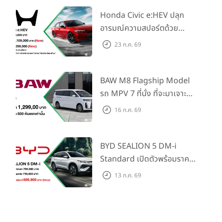
ในราคาเริ่มต้นที่ 769,000 บาท
Honda Civic e:HEV ปลุก
อารมณ์ความสปอร์ตด้วย
Honda S+ Shift ครั้งแรกใน
23 ก.ค. 69
ไทย! พร้อมเพิ่ม Blind Spot
Information และ Cross
Traffic Monitor เพียงจอง
BAW M8 Flagship Model
ภายใน 31 ก.ค. 2569 รับบัตร
รถ MPV 7 ที่นั่ง ที่จะมาเจาะ
น้ำมันมูลค่า 10,000 บาท
ตลาดครอบครัวและองค์กรยุค
16 ก.ค. 69
ใหม่ เปิดราคาที่ 1.299 ลบ.
(สิทธิพิเศษสำหรับ 500 คัน
แรก)
BYD SEALION 5 DM-i
Standard เปิดตัวพร้อมราคา
คาดการณ์ 699,900 บาท รุ่น
13 ก.ค. 69
ย่อยล่าสุดที่มีระยะขับขี่รวม
1,180 กม. พร้อมฉลองยอดส่ง
มอบ 1.3 แสนคัน