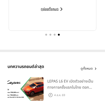
ดูย่อยทั้งหมด
บทความรถยนต์ล่าสุด
ดูทั้งหมด
LEPAS L6 EV เปิดตัวอย่างเป็น
ทางการครั้งแรกในไทย ตอกย้ำ
วิสัยทัศน์ “Drive Your
4 ส.ค. 69
Elegance” มาพร้อม 2 รุ่นย่อย