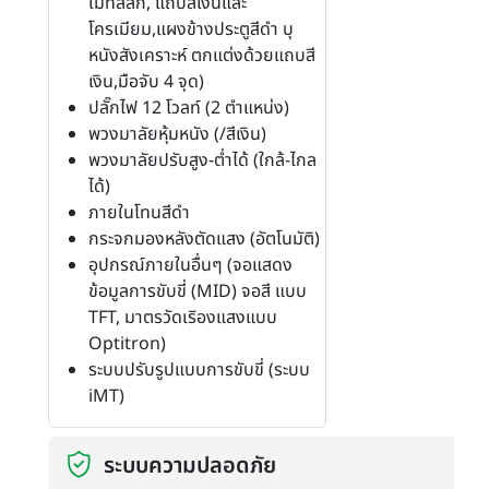
เมทัลลิก, แถบสีเงินและ
โครเมียม,แผงข้างประตูสีดำ บุ
หนังสังเคราะห์ ตกแต่งด้วยแถบสี
เงิน,มือจับ 4 จุด)
ปลั๊กไฟ 12 โวลท์ (2 ตำแหน่ง)
พวงมาลัยหุ้มหนัง (/สีเงิน)
พวงมาลัยปรับสูง-ต่ำได้ (ใกล้-ไกล
ได้)
ภายในโทนสีดำ
กระจกมองหลังตัดแสง (อัตโนมัติ)
อุปกรณ์ภายในอื่นๆ (จอแสดง
ข้อมูลการขับขี่ (MID) จอสี แบบ
TFT, มาตรวัดเริองแสงแบบ
Optitron)
ระบบปรับรูปแบบการขับขี่ (ระบบ
iMT)
ระบบความปลอดภัย