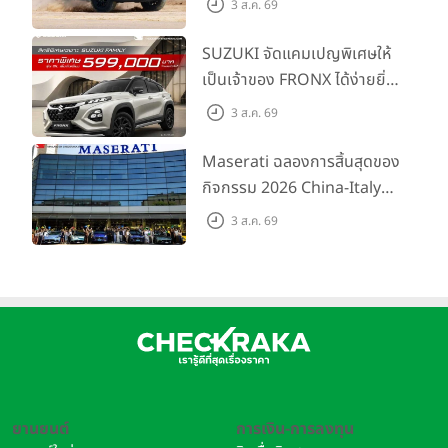
3 ส.ค. 69
การผจญภัยด้วยสมรรถนะ
พร้อมลุย ด้วยราคาพิเศษเริ่ม
SUZUKI จัดแคมเปญพิเศษให้
ต้นที่ 9.49 แสนบาท
เป็นเจ้าของ FRONX ได้ง่ายยิ่ง
ขึ้นสำหรับรุ่น GL ราคาพิเศษ
3 ส.ค. 69
เริ่มต้น 5.99 แสนบาท จำนวน
200 คัน พร้อมข้อเสนอสุดคุ้ม
Maserati ฉลองการสิ้นสุดของ
กิจกรรม 2026 China-Italy
Grand Tour ณ สำนักงาน
3 ส.ค. 69
ใหญ่ เมืองโมเดนา ประเทศ
อิตาลี
ยานยนต์
การเงิน-การลงทุน