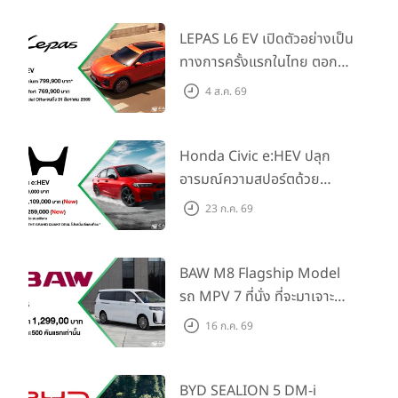
LEPAS L6 EV เปิดตัวอย่างเป็น
ทางการครั้งแรกในไทย ตอกย้ำ
วิสัยทัศน์ “Drive Your
4 ส.ค. 69
Elegance” มาพร้อม 2 รุ่นย่อย
ในราคาเริ่มต้นที่ 769,000 บาท
Honda Civic e:HEV ปลุก
อารมณ์ความสปอร์ตด้วย
Honda S+ Shift ครั้งแรกใน
23 ก.ค. 69
ไทย! พร้อมเพิ่ม Blind Spot
Information และ Cross
Traffic Monitor เพียงจอง
BAW M8 Flagship Model
ภายใน 31 ก.ค. 2569 รับบัตร
รถ MPV 7 ที่นั่ง ที่จะมาเจาะ
น้ำมันมูลค่า 10,000 บาท
ตลาดครอบครัวและองค์กรยุค
16 ก.ค. 69
ใหม่ เปิดราคาที่ 1.299 ลบ.
(สิทธิพิเศษสำหรับ 500 คัน
แรก)
BYD SEALION 5 DM-i