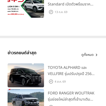
Standard เปิดตัวพร้อมราคา
คาดการณ์ 699,900 บาท รุ่น
13 ก.ค. 69
ย่อยล่าสุดที่มีระยะขับขี่รวม
1,180 กม. พร้อมฉลองยอดส่ง
มอบ 1.3 แสนคัน
ข่าวรถยนต์ล่าสุด
ดูทั้งหมด
TOYOTA ALPHARD และ
VELLFIRE รุ่นปรับปรุงปี 2569
พร้อมรุ่นย่อยใหม่ HEV
4 ส.ค. 69
SMART ราคาเริ่มต้น 3.59 ลบ.
FORD RANGER WOLFTRAK
รุ่นย่อยใหม่ล่าสุดที่เข้ามาเติม
เต็มไลน์อัป พร้อมตอบโจทย์ทุก