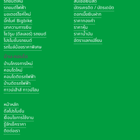
รถยนต์ใหม่
สินเชื่อเงินสด
รถยนต์ไฟฟ้า
บัตรเครดิต / บัตรเดบิต
มอเตอร์ไซค์ใหม่
ดอกเบี้ยเงินฝาก
บิ๊กไบค์ Bigbike
ราคาทองคำ
บทความการเงิน
ราคาหุ้น
โชว์รูม (ดีลเลอร์) รถยนต์
ราคาน้ำมัน
โปรโมชั่นรถยนต์
อัตราแลกเปลี่ยน
รถไมล์น้อยราคาพิเศษ
บ้าน-คอนโด
บ้านโครงการใหม่
คอนโดใหม่
คอนโดติดรถไฟฟ้า
บ้านติดรถไฟฟ้า
ทาวน์เฮ้าส์ ทาวน์โฮม
หน้าหลัก
ดีลโปรโมชั่น
เงื่อนไขการใช้งาน
รู้จักเช็คราคา
ติดต่อเรา