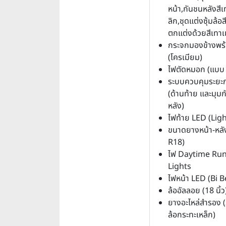
หน้า,กันชนหลังสีเ
ลิก,ชุดแต่งซุ้มล้อส
ตกแต่งด้วยสีเทาเ
กระจกมองข้างพร้
(โครเมียม)
ไฟตัดหมอก (แบบ
ระบบควบคุมระยะ
(ด้านท้าย และมุมก
หลัง)
ไฟท้าย LED (Lig
ขนาดยางหน้า-หลั
R18)
ไฟ Daytime Ru
Lights
ไฟหน้า LED (Bi 
ล้ออัลลอย (18 นิ้ว
ยางอะไหล่สำรอง
ล้อกระทะเหล็ก)