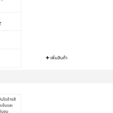
T
เพิ่มสินค้า
ันไดข้างสี
าเข้มและ
กันชน