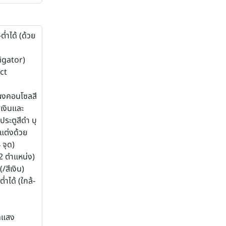
่ำได้ (ด้วย
igator)
ct
ผงคอนโซลสี
เงินและ
ระตูสีดำ บุ
กแต่งด้วย
 จุด)
(2 ตำแหน่ง)
/สีเงิน)
ำได้ (ใกล้-
ดแสง