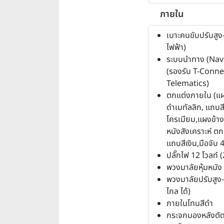
ภายใน
เบาะคนขับปรับสูง-ต
ไฟฟ้า)
ระบบนำทาง (Nav
(รองรับ T-Conne
Telematics)
ตกแต่งภายใน (แ
ดำเมทัลลิก, แถบสี
โครเมียม,แผงข้างป
หนังสังเคราะห์ ต
แถบสีเงิน,มือจับ 4
ปลั๊กไฟ 12 โวลท์ 
พวงมาลัยหุ้มหนัง (
พวงมาลัยปรับสูง-ต่
ไกล ได้)
ภายในโทนสีดำ
กระจกมองหลังตั