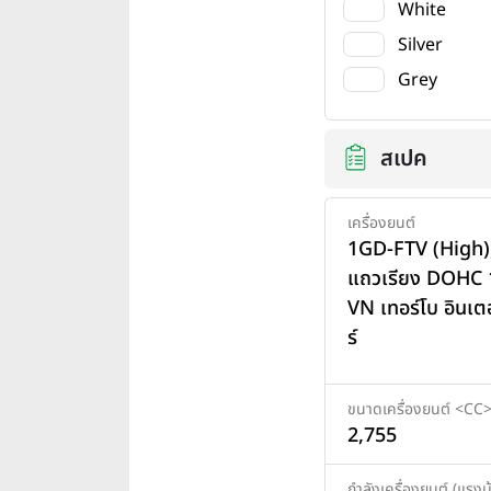
White
Silver
Grey
สเปค
เครื่องยนต์
1GD-FTV (High),
แถวเรียง DOHC 1
VN เทอร์โบ อินเตอ
ร์
ขนาดเครื่องยนต์ <CC
2,755
กำลังเครื่องยนต์ (แรงม้