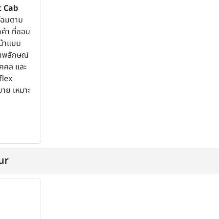
t Cab
โฉมตาม
ค้า ที่ชอบ
น้าแบบ
าพลักษณ์
ุคคล และ
flex
บาย เหมาะ
ur