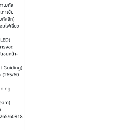
ทาเมทัล
ีเทาเข้ม
มทัลลิก)
อมไฟเลี้ยว
 LED)
การจอด
ันชนหน้า-
ht Guiding)
ง (265/60
nning
Beam)
)
 (265/60R18