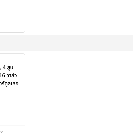
 4 สูบ
6 วาล์ว
ร์คูลเลอ
>
า)