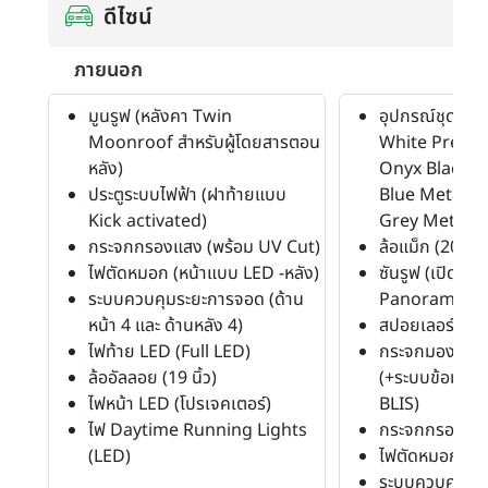
ดีไซน์
ภายนอก
มูนรูฟ (หลังคา Twin
อุปกรณ์ชุดแต่ง
Moonroof สำหรับผู้โดยสารตอน
White Premiu
หลัง)
Onyx Black M
ประตูระบบไฟฟ้า (ฝาท้ายแบบ
Blue Metallic
Kick activated)
Grey Metallic
กระจกกรองแสง (พร้อม UV Cut)
ล้อแม็ก (20")
ไฟตัดหมอก (หน้าแบบ LED -หลัง)
ซันรูฟ (เปิดได้)
ระบบควบคุมระยะการจอด (ด้าน
Panoramic S
หน้า 4 และ ด้านหลัง 4)
สปอยเลอร์หลัง
ไฟท้าย LED (Full LED)
กระจกมองข้างพ
ล้ออัลลอย (19 นิ้ว)
(+ระบบข้อมูลช
ไฟหน้า LED (โปรเจคเตอร์)
BLIS)
ไฟ Daytime Running Lights
กระจกกรองแส
(LED)
ไฟตัดหมอก (หน้
ระบบควบคุมระย