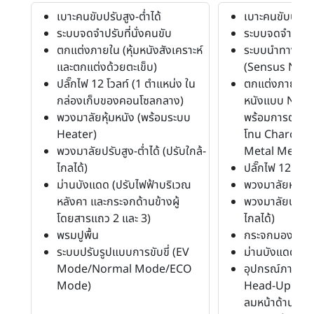
เบาะคนขับปรับสูง-ต่ำได้
เบาะคนขับปรับสู
ระบบจดจำปรับที่นั่งคนขับ
ระบบจดจำปรับที
ตกแต่งภายใน (หุ้มหนังสังเคราะห์
ระบบนำทาง (N
และตกแต่งด้วยตะเข็บ)
(Sensus Navi
ปลั๊กไฟ 12 โวลท์ (1 ตำแหน่ง ใน
ตกแต่งภายใน (เล
กล่องเก็บของคอนโซลกลาง)
หนังแบบ Nap
พวงมาลัยหุ้มหนัง (พร้อมระบบ
พร้อมการตกแต่
Heater)
โทน Charcoal
พวงมาลัยปรับสูง-ต่ำได้ (ปรับใกล้-
Metal Mesh)
ไกลได้)
ปลั๊กไฟ 12 โวลท
ม่านบังแดด (ปรับไฟฟ้าบริเวณ
พวงมาลัยหุ้มหน
หลังคา และกระจกด้านข้างผู้
พวงมาลัยปรับสูง
โดยสารแถว 2 และ 3)
ไกลได้)
พรมปูพื้น
กระจกมองหลังตั
ระบบปรับรูปแบบการขับขี่ (EV
ม่านบังแดด (ปร
Mode/Normal Mode/ECO
อุปกรณ์ภายในอ
Mode)
Head-Up Disp
ลมหน้าด้านผู้ขับข