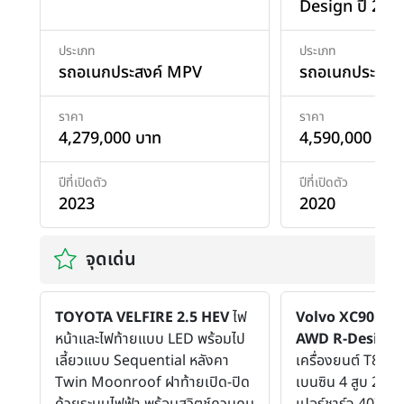
Design ปี 202
ประเภท
ประเภท
รถอเนกประสงค์ MPV
รถอเนกประสงค
ราคา
ราคา
4,279,000 บาท
4,590,000 บาท
ปีที่เปิดตัว
ปีที่เปิดตัว
2023
2020
จุดเด่น
TOYOTA VELFIRE 2.5 HEV
ไฟ
Volvo XC90 Rec
หน้าและไฟท้ายแบบ LED พร้อมไป
AWD R-Design
ข
เลี้ยวแบบ Sequential หลังคา
เครื่องยนต์ T8 T
Twin Moonroof ฝาท้ายเปิด-ปิด
เบนซิน 4 สูบ 2.0 ล
ด้วยระบบไฟฟ้า พร้อมสวิตช์ควบคุม
เปอร์ชาร์จ 407 แร