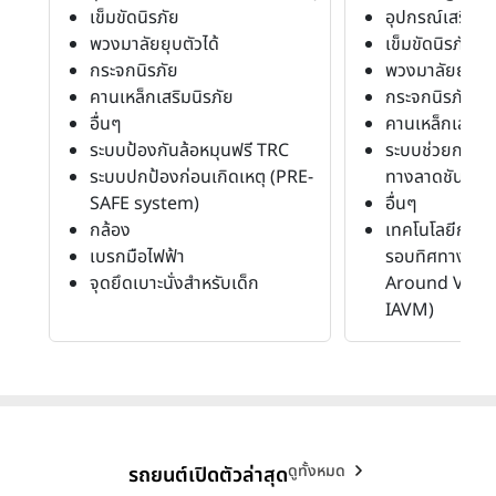
เข็มขัดนิรภัย
อุปกรณ์เสริมค
พวงมาลัยยุบตัวได้
เข็มขัดนิรภัย
กระจกนิรภัย
พวงมาลัยยุบตัว
คานเหล็กเสริมนิรภัย
กระจกนิรภัย
อื่นๆ
คานเหล็กเสริมน
ระบบป้องกันล้อหมุนฟรี TRC
ระบบช่วยการอ
ระบบปกป้องก่อนเกิดเหตุ (PRE-
ทางลาดชัน
SAFE system)
อื่นๆ
กล้อง
เทคโนโลยีกล้อ
เบรกมือไฟฟ้า
รอบทิศทาง (In
จุดยึดเบาะนั่งสำหรับเด็ก
Around View 
IAVM)
ดูทั้งหมด
รถยนต์เปิดตัวล่าสุด