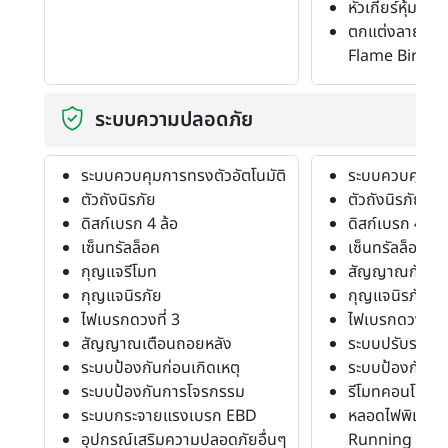
หัวเกียร์หุ้มหนั
ตกแต่งลายไม้ 
Flame Birch)
ระบบความปลอดภัย
ระบบควบคุมการทรงตัวอัตโนมัติ
ระบบควบคุมการ
ตัวถังนิรภัย
ตัวถังนิรภัย
ดิสก์เบรก 4 ล้อ
ดิสก์เบรก 4 ล้อ
เซ็นทรัลล็อค
เซ็นทรัลล็อค
กุญแจรีโมท
สัญญาณกันขโ
กุญแจนิรภัย
กุญแจนิรภัย
ไฟเบรกดวงที่ 3
ไฟเบรกดวงที่ 3
สัญญาณเตือนถอยหลัง
ระบบปรับระยะส
ระบบป้องกันก่อนเกิดเหตุ
ระบบป้องกันก่อ
ระบบป้องกันการโจรกรรม
รีโมทคอนโทรล
ระบบกระจายแรงเบรก EBD
หลอดไฟพิเศษร
อุปกรณ์เสริมความปลอดภัยอื่นๆ
Running Ligh