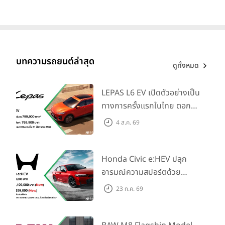
บทความรถยนต์ล่าสุด
ดูทั้งหมด
LEPAS L6 EV เปิดตัวอย่างเป็น
ทางการครั้งแรกในไทย ตอกย้ำ
วิสัยทัศน์ “Drive Your
4 ส.ค. 69
Elegance” มาพร้อม 2 รุ่นย่อย
ในราคาเริ่มต้นที่ 769,000 บาท
Honda Civic e:HEV ปลุก
อารมณ์ความสปอร์ตด้วย
Honda S+ Shift ครั้งแรกใน
23 ก.ค. 69
ไทย! พร้อมเพิ่ม Blind Spot
Information และ Cross
Traffic Monitor เพียงจอง