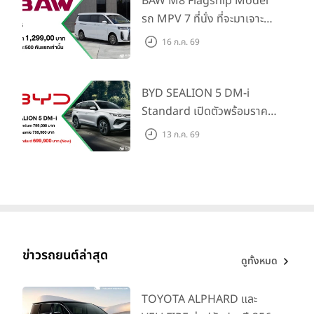
BAW M8 Flagship Model
ภายใน 31 ก.ค. 2569 รับบัตร
รถ MPV 7 ที่นั่ง ที่จะมาเจาะ
น้ำมันมูลค่า 10,000 บาท
ตลาดครอบครัวและองค์กรยุค
16 ก.ค. 69
ใหม่ เปิดราคาที่ 1.299 ลบ.
(สิทธิพิเศษสำหรับ 500 คัน
แรก)
BYD SEALION 5 DM-i
Standard เปิดตัวพร้อมราคา
คาดการณ์ 699,900 บาท รุ่น
13 ก.ค. 69
ย่อยล่าสุดที่มีระยะขับขี่รวม
1,180 กม. พร้อมฉลองยอดส่ง
มอบ 1.3 แสนคัน
ข่าวรถยนต์ล่าสุด
ดูทั้งหมด
TOYOTA ALPHARD และ