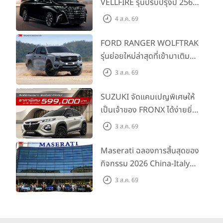
VELLFIRE รุ่นปรับปรุงปี 2569
พร้อมรุ่นย่อยใหม่ HEV
4 ส.ค. 69
SMART ราคาเริ่มต้น 3.59 ลบ.
FORD RANGER WOLFTRAK
รุ่นย่อยใหม่ล่าสุดที่เข้ามาเติม
เต็มไลน์อัป พร้อมตอบโจทย์ทุก
3 ส.ค. 69
การผจญภัยด้วยสมรรถนะ
พร้อมลุย ด้วยราคาพิเศษเริ่ม
SUZUKI จัดแคมเปญพิเศษให้
ต้นที่ 9.49 แสนบาท
เป็นเจ้าของ FRONX ได้ง่ายยิ่ง
ขึ้นสำหรับรุ่น GL ราคาพิเศษ
3 ส.ค. 69
เริ่มต้น 5.99 แสนบาท จำนวน
200 คัน พร้อมข้อเสนอสุดคุ้ม
Maserati ฉลองการสิ้นสุดของ
กิจกรรม 2026 China-Italy
Grand Tour ณ สำนักงาน
3 ส.ค. 69
ใหญ่ เมืองโมเดนา ประเทศ
อิตาลี