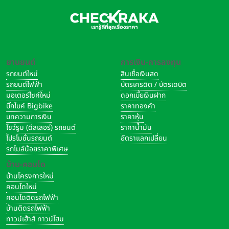
ยานยนต์
การเงิน-การลงทุน
รถยนต์ใหม่
สินเชื่อเงินสด
รถยนต์ไฟฟ้า
บัตรเครดิต / บัตรเดบิต
มอเตอร์ไซค์ใหม่
ดอกเบี้ยเงินฝาก
บิ๊กไบค์ Bigbike
ราคาทองคำ
บทความการเงิน
ราคาหุ้น
โชว์รูม (ดีลเลอร์) รถยนต์
ราคาน้ำมัน
โปรโมชั่นรถยนต์
อัตราแลกเปลี่ยน
รถไมล์น้อยราคาพิเศษ
บ้าน-คอนโด
บ้านโครงการใหม่
คอนโดใหม่
คอนโดติดรถไฟฟ้า
บ้านติดรถไฟฟ้า
ทาวน์เฮ้าส์ ทาวน์โฮม