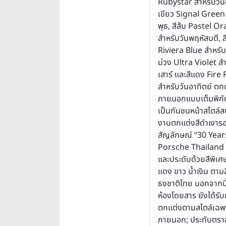
Rubystar สำหรับวันอ
เขียว Signal Green 
พุธ, สีส้ม Pastel O
สำหรับวันพฤหัสบดี, ส
Riviera Blue สำหรับวั
ม่วง Ultra Violet สำ
เสาร์ และสีแดง Fire
สำหรับวันอาทิตย์ ตกแ
ภายนอกแบบเต็มพิกัด 
เป็นกันชนหน้าสไตล์สป
งานตกแต่งสีดำเงาร
สัญลักษณ์ “30 Year
Porsche Thailand 
และประดับด้วยสีพิเศ
แดง ขาว น้ำเงิน ตาม
ธงชาติไทย นอกจากนี
ห้องโดยสาร ยังได้รั
ตกแต่งตามสไตล์เฉพาะ
ภายนอก; ประทับตรา