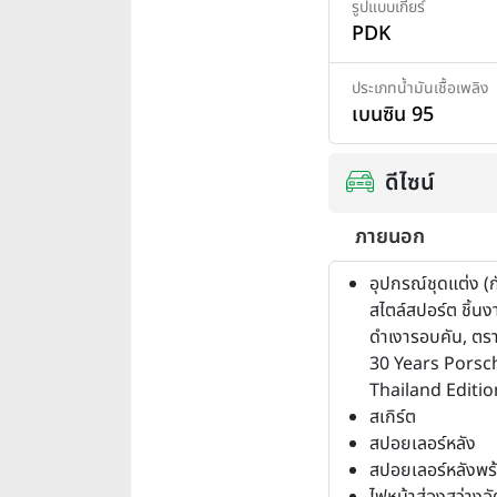
รูปแบบเกียร์
PDK
ประเภทน้ำมันเชื้อเพลิง
เบนซิน 95
ดีไซน์
ภายนอก
อุปกรณ์ชุดแต่ง (
สไตล์สปอร์ต ชิ้น
ดำเงารอบคัน, ตร
30 Years Porsc
Thailand Editio
สเกิร์ต
สปอยเลอร์หลัง
สปอยเลอร์หลังพร