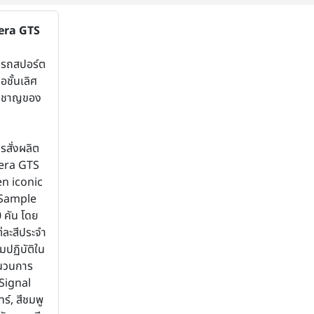
era GTS
รถสปอร์ต
อชั้นเลิศ
่ยวชาญของ
่
สั่งผลิต
era GTS
ven iconic
-Sample
 คัน โดย
่ละสีประจำ
ปฏิบัติใน
นวนการ
 Signal
ร์, สีชมพู