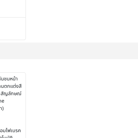
กันชนหน้า
งานตกแต่งสี
าสัญลักษณ์
he
n)
้อมไฟเบรค