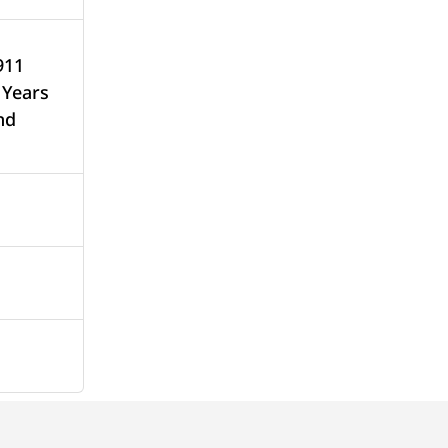
911
 Years
nd