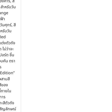
ังคาร, สี
สำหรับวัน
range
ีฟ้า
นศุกร์, สี
หรับวัน
 Red
ต่งตัวถัง
ไม่ว่าจะ
อร์ต ชิ้น
อบคัน ตรา
s
Edition”
ษสามสี
สีของ
้ภายใน
บการ
สีตัวถัง
สัญลักษณ์