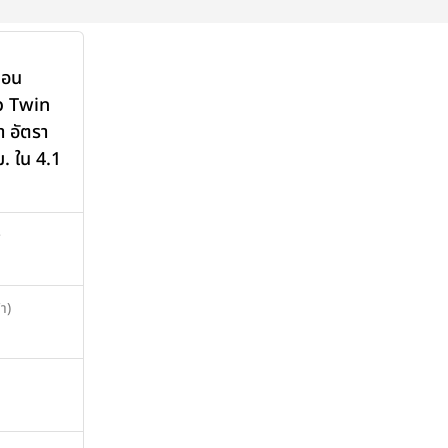
นอน
์ว Twin
 อัตรา
. ใน 4.1
>
า)