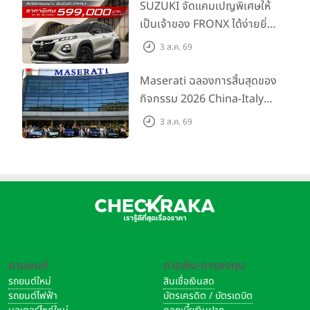
พร้อมลุย ด้วยราคาพิเศษเริ่ม
SUZUKI จัดแคมเปญพิเศษให้
ต้นที่ 9.49 แสนบาท
เป็นเจ้าของ FRONX ได้ง่ายยิ่ง
ขึ้นสำหรับรุ่น GL ราคาพิเศษ
3 ส.ค. 69
เริ่มต้น 5.99 แสนบาท จำนวน
200 คัน พร้อมข้อเสนอสุดคุ้ม
Maserati ฉลองการสิ้นสุดของ
กิจกรรม 2026 China-Italy
Grand Tour ณ สำนักงาน
3 ส.ค. 69
ใหญ่ เมืองโมเดนา ประเทศ
อิตาลี
ยานยนต์
การเงิน-การลงทุน
รถยนต์ใหม่
สินเชื่อเงินสด
รถยนต์ไฟฟ้า
บัตรเครดิต / บัตรเดบิต