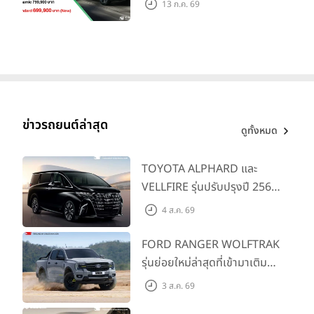
13 ก.ค. 69
ย่อยล่าสุดที่มีระยะขับขี่รวม
1,180 กม. พร้อมฉลองยอดส่ง
มอบ 1.3 แสนคัน
ข่าวรถยนต์ล่าสุด
ดูทั้งหมด
TOYOTA ALPHARD และ
VELLFIRE รุ่นปรับปรุงปี 2569
พร้อมรุ่นย่อยใหม่ HEV
4 ส.ค. 69
SMART ราคาเริ่มต้น 3.59 ลบ.
FORD RANGER WOLFTRAK
รุ่นย่อยใหม่ล่าสุดที่เข้ามาเติม
เต็มไลน์อัป พร้อมตอบโจทย์ทุก
3 ส.ค. 69
การผจญภัยด้วยสมรรถนะ