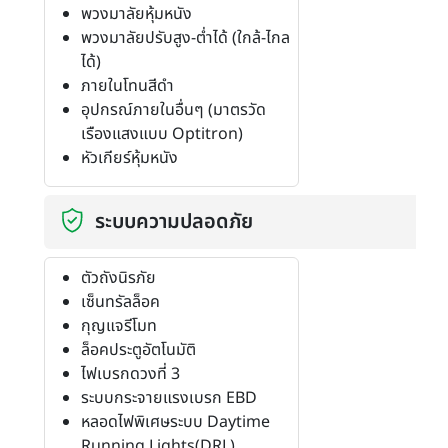
พวงมาลัยหุ้มหนัง
พวงมาลัยปรับสูง-ต่ำได้ (ใกล้-ไกล
ได้)
ภายในโทนสีดำ
อุปกรณ์ภายในอื่นๆ (มาตรวัด
เรืองแสงแบบ Optitron)
หัวเกียร์หุ้มหนัง
ระบบความปลอดภัย
ตัวถังนิรภัย
เซ็นทรัลล็อค
กุญแจรีโมท
ล็อคประตูอัตโนมัติ
ไฟเบรกดวงที่ 3
ระบบกระจายแรงเบรก EBD
หลอดไฟพิเศษระบบ Daytime
Running Lights(DRL)