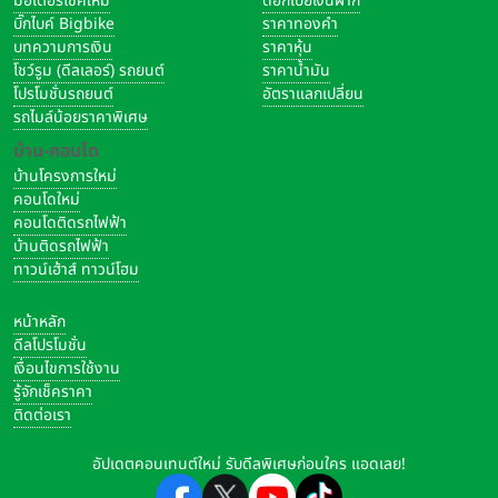
มอเตอร์ไซค์ใหม่
ดอกเบี้ยเงินฝาก
บิ๊กไบค์ Bigbike
ราคาทองคำ
บทความการเงิน
ราคาหุ้น
โชว์รูม (ดีลเลอร์) รถยนต์
ราคาน้ำมัน
โปรโมชั่นรถยนต์
อัตราแลกเปลี่ยน
รถไมล์น้อยราคาพิเศษ
บ้าน-คอนโด
บ้านโครงการใหม่
คอนโดใหม่
คอนโดติดรถไฟฟ้า
บ้านติดรถไฟฟ้า
ทาวน์เฮ้าส์ ทาวน์โฮม
หน้าหลัก
ดีลโปรโมชั่น
เงื่อนไขการใช้งาน
รู้จักเช็คราคา
ติดต่อเรา
อัปเดตคอนเทนต์ใหม่ รับดีลพิเศษก่อนใคร แอดเลย!