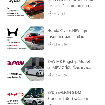
ทางการครั้งแรกในไทย ตอกย้ำ
วิสัยทัศน์ “Drive Your
4 ส.ค. 69
Elegance” มาพร้อม 2 รุ่นย่อย
ในราคาเริ่มต้นที่ 769,000 บาท
Honda Civic e:HEV ปลุก
อารมณ์ความสปอร์ตด้วย
Honda S+ Shift ครั้งแรกใน
23 ก.ค. 69
ไทย! พร้อมเพิ่ม Blind Spot
Information และ Cross
Traffic Monitor เพียงจอง
BAW M8 Flagship Model
ภายใน 31 ก.ค. 2569 รับบัตร
รถ MPV 7 ที่นั่ง ที่จะมาเจาะ
น้ำมันมูลค่า 10,000 บาท
ตลาดครอบครัวและองค์กรยุค
16 ก.ค. 69
ใหม่ เปิดราคาที่ 1.299 ลบ.
(สิทธิพิเศษสำหรับ 500 คัน
แรก)
BYD SEALION 5 DM-i
Standard เปิดตัวพร้อมราคา
คาดการณ์ 699,900 บาท รุ่น