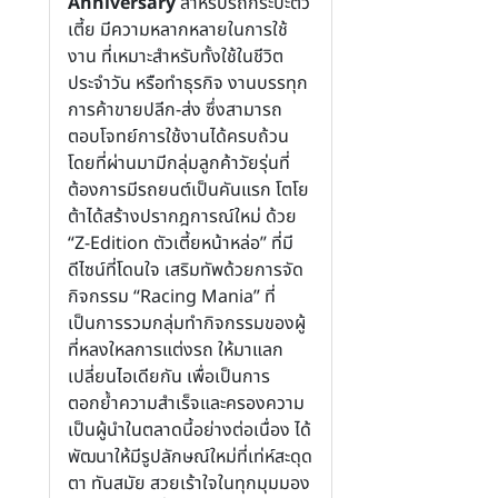
Anniversary
สำหรับรถกระบะตัว
เตี้ย มีความหลากหลายในการใช้
งาน ที่เหมาะสำหรับทั้งใช้ในชีวิต
ประจำวัน หรือทำธุรกิจ งานบรรทุก
การค้าขายปลีก-ส่ง ซึ่งสามารถ
ตอบโจทย์การใช้งานได้ครบถ้วน
โดยที่ผ่านมามีกลุ่มลูกค้าวัยรุ่นที่
ต้องการมีรถยนต์เป็นคันแรก โตโย
ต้าได้สร้างปรากฎการณ์ใหม่ ด้วย
“Z-Edition ตัวเตี้ยหน้าหล่อ” ที่มี
ดีไซน์ที่โดนใจ เสริมทัพด้วยการจัด
กิจกรรม “Racing Mania” ที่
เป็นการรวมกลุ่มทำกิจกรรมของผู้
ที่หลงใหลการแต่งรถ ให้มาแลก
เปลี่ยนไอเดียกัน เพื่อเป็นการ
ตอกย้ำความสำเร็จและครองความ
เป็นผู้นำในตลาดนี้อย่างต่อเนื่อง ได้
พัฒนาให้มีรูปลักษณ์ใหม่ที่เท่ห์สะดุด
ตา ทันสมัย สวยเร้าใจในทุกมุมมอง