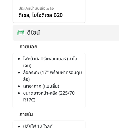
ประเภทน้ำมันเชื้อเพลิง
ดีเซล
,
ไบโอดีเซล B20
ดีไซน์
ภายนอก
ไฟหน้ามัลติรีแฟลกเตอร์ (ฮาโล
เจน)
ล้อกระทะ (17" พร้อมฝาครอบดุม
ล้อ)
เสาอากาศ (แบบสั้น)
ขนาดยางหน้า-หลัง (225/70
R17C)
ภายใน
ปลั๊กไฟ 12 โวลท์