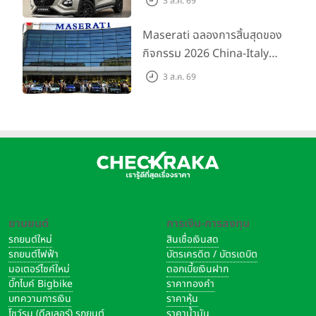
3 ส.ค. 69
เริ่มต้น 5.99 แสนบาท จำนวน
200 คัน พร้อมข้อเสนอสุดคุ้ม
Maserati ฉลองการสิ้นสุดของ
กิจกรรม 2026 China-Italy
Grand Tour ณ สำนักงาน
3 ส.ค. 69
ใหญ่ เมืองโมเดนา ประเทศ
อิตาลี
ยานยนต์
การเงิน-การลงทุน
รถยนต์ใหม่
สินเชื่อเงินสด
รถยนต์ไฟฟ้า
บัตรเครดิต / บัตรเดบิต
มอเตอร์ไซค์ใหม่
ดอกเบี้ยเงินฝาก
บิ๊กไบค์ Bigbike
ราคาทองคำ
บทความการเงิน
ราคาหุ้น
โชว์รูม (ดีลเลอร์) รถยนต์
ราคาน้ำมัน