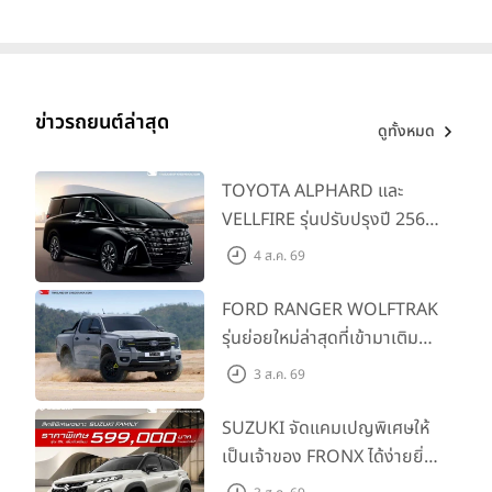
มอบ 1.3 แสนคัน
ข่าวรถยนต์ล่าสุด
ดูทั้งหมด
TOYOTA ALPHARD และ
VELLFIRE รุ่นปรับปรุงปี 2569
พร้อมรุ่นย่อยใหม่ HEV
4 ส.ค. 69
SMART ราคาเริ่มต้น 3.59 ลบ.
FORD RANGER WOLFTRAK
รุ่นย่อยใหม่ล่าสุดที่เข้ามาเติม
เต็มไลน์อัป พร้อมตอบโจทย์ทุก
3 ส.ค. 69
การผจญภัยด้วยสมรรถนะ
พร้อมลุย ด้วยราคาพิเศษเริ่ม
SUZUKI จัดแคมเปญพิเศษให้
ต้นที่ 9.49 แสนบาท
เป็นเจ้าของ FRONX ได้ง่ายยิ่ง
ขึ้นสำหรับรุ่น GL ราคาพิเศษ