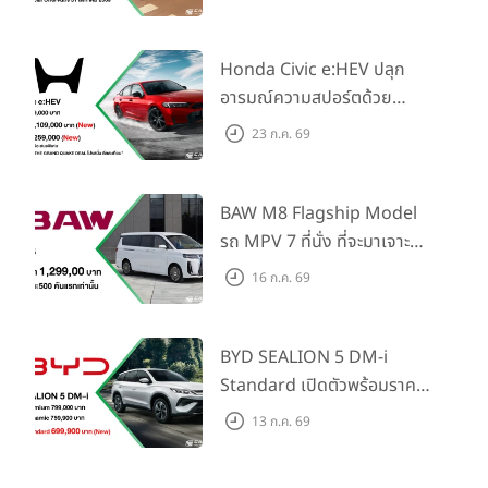
Elegance” มาพร้อม 2 รุ่นย่อย
ในราคาเริ่มต้นที่ 769,000 บาท
Honda Civic e:HEV ปลุก
อารมณ์ความสปอร์ตด้วย
Honda S+ Shift ครั้งแรกใน
23 ก.ค. 69
ไทย! พร้อมเพิ่ม Blind Spot
Information และ Cross
Traffic Monitor เพียงจอง
BAW M8 Flagship Model
ภายใน 31 ก.ค. 2569 รับบัตร
รถ MPV 7 ที่นั่ง ที่จะมาเจาะ
น้ำมันมูลค่า 10,000 บาท
ตลาดครอบครัวและองค์กรยุค
16 ก.ค. 69
ใหม่ เปิดราคาที่ 1.299 ลบ.
(สิทธิพิเศษสำหรับ 500 คัน
แรก)
BYD SEALION 5 DM-i
Standard เปิดตัวพร้อมราคา
คาดการณ์ 699,900 บาท รุ่น
13 ก.ค. 69
ย่อยล่าสุดที่มีระยะขับขี่รวม
1,180 กม. พร้อมฉลองยอดส่ง