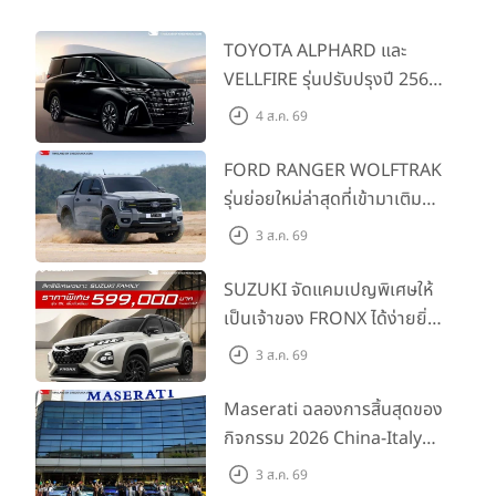
TOYOTA ALPHARD และ
VELLFIRE รุ่นปรับปรุงปี 2569
พร้อมรุ่นย่อยใหม่ HEV
4 ส.ค. 69
SMART ราคาเริ่มต้น 3.59 ลบ.
FORD RANGER WOLFTRAK
รุ่นย่อยใหม่ล่าสุดที่เข้ามาเติม
เต็มไลน์อัป พร้อมตอบโจทย์ทุก
3 ส.ค. 69
การผจญภัยด้วยสมรรถนะ
พร้อมลุย ด้วยราคาพิเศษเริ่ม
SUZUKI จัดแคมเปญพิเศษให้
ต้นที่ 9.49 แสนบาท
เป็นเจ้าของ FRONX ได้ง่ายยิ่ง
ขึ้นสำหรับรุ่น GL ราคาพิเศษ
3 ส.ค. 69
เริ่มต้น 5.99 แสนบาท จำนวน
200 คัน พร้อมข้อเสนอสุดคุ้ม
Maserati ฉลองการสิ้นสุดของ
กิจกรรม 2026 China-Italy
Grand Tour ณ สำนักงาน
3 ส.ค. 69
ใหญ่ เมืองโมเดนา ประเทศ