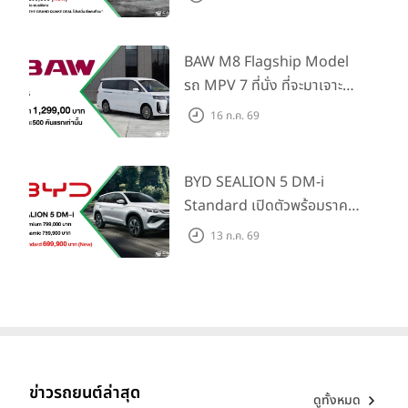
ไทย! พร้อมเพิ่ม Blind Spot
Information และ Cross
Traffic Monitor เพียงจอง
BAW M8 Flagship Model
ภายใน 31 ก.ค. 2569 รับบัตร
รถ MPV 7 ที่นั่ง ที่จะมาเจาะ
น้ำมันมูลค่า 10,000 บาท
ตลาดครอบครัวและองค์กรยุค
16 ก.ค. 69
ใหม่ เปิดราคาที่ 1.299 ลบ.
(สิทธิพิเศษสำหรับ 500 คัน
แรก)
BYD SEALION 5 DM-i
Standard เปิดตัวพร้อมราคา
คาดการณ์ 699,900 บาท รุ่น
13 ก.ค. 69
ย่อยล่าสุดที่มีระยะขับขี่รวม
1,180 กม. พร้อมฉลองยอดส่ง
มอบ 1.3 แสนคัน
ข่าวรถยนต์ล่าสุด
ดูทั้งหมด