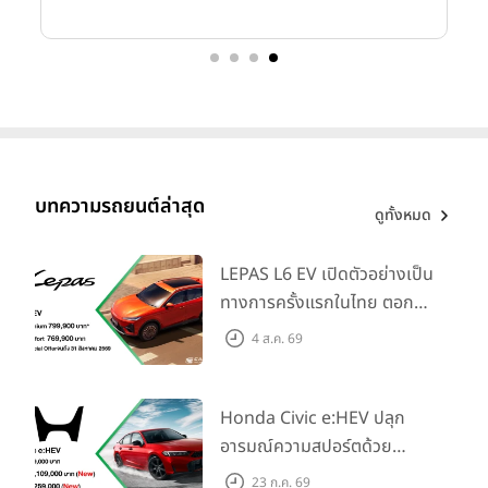
บทความรถยนต์ล่าสุด
ดูทั้งหมด
LEPAS L6 EV เปิดตัวอย่างเป็น
ทางการครั้งแรกในไทย ตอกย้ำ
วิสัยทัศน์ “Drive Your
4 ส.ค. 69
Elegance” มาพร้อม 2 รุ่นย่อย
ในราคาเริ่มต้นที่ 769,000 บาท
Honda Civic e:HEV ปลุก
อารมณ์ความสปอร์ตด้วย
Honda S+ Shift ครั้งแรกใน
23 ก.ค. 69