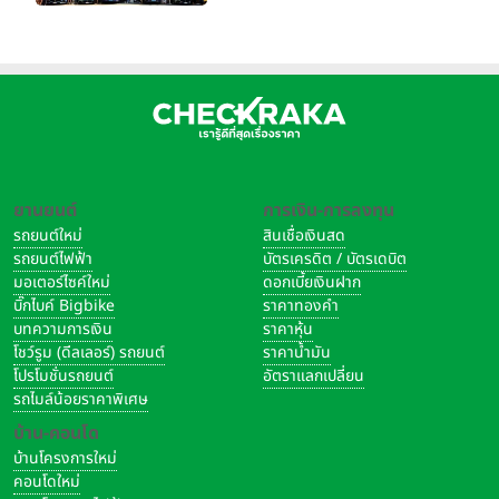
อิตาลี
ยานยนต์
การเงิน-การลงทุน
รถยนต์ใหม่
สินเชื่อเงินสด
รถยนต์ไฟฟ้า
บัตรเครดิต / บัตรเดบิต
มอเตอร์ไซค์ใหม่
ดอกเบี้ยเงินฝาก
บิ๊กไบค์ Bigbike
ราคาทองคำ
บทความการเงิน
ราคาหุ้น
โชว์รูม (ดีลเลอร์) รถยนต์
ราคาน้ำมัน
โปรโมชั่นรถยนต์
อัตราแลกเปลี่ยน
รถไมล์น้อยราคาพิเศษ
บ้าน-คอนโด
บ้านโครงการใหม่
คอนโดใหม่