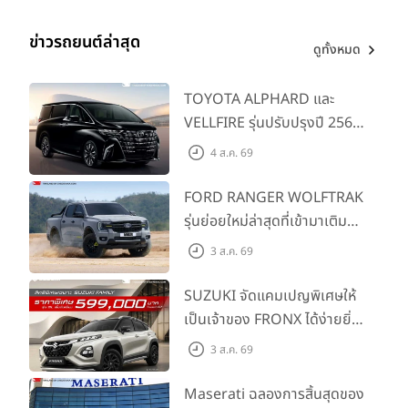
ข่าวรถยนต์ล่าสุด
ดูทั้งหมด
TOYOTA ALPHARD และ
VELLFIRE รุ่นปรับปรุงปี 2569
พร้อมรุ่นย่อยใหม่ HEV
4 ส.ค. 69
SMART ราคาเริ่มต้น 3.59 ลบ.
FORD RANGER WOLFTRAK
รุ่นย่อยใหม่ล่าสุดที่เข้ามาเติม
เต็มไลน์อัป พร้อมตอบโจทย์ทุก
3 ส.ค. 69
การผจญภัยด้วยสมรรถนะ
พร้อมลุย ด้วยราคาพิเศษเริ่ม
SUZUKI จัดแคมเปญพิเศษให้
ต้นที่ 9.49 แสนบาท
เป็นเจ้าของ FRONX ได้ง่ายยิ่ง
ขึ้นสำหรับรุ่น GL ราคาพิเศษ
3 ส.ค. 69
เริ่มต้น 5.99 แสนบาท จำนวน
200 คัน พร้อมข้อเสนอสุดคุ้ม
Maserati ฉลองการสิ้นสุดของ