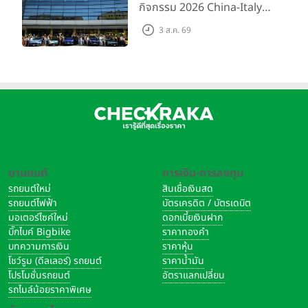
กิจกรรม 2026 China-Italy
Grand Tour ณ สำนักงาน
3 ส.ค. 69
ใหญ่ เมืองโมเดนา ประเทศ
อิตาลี
ยานยนต์
การเงิน-การลงทุน
รถยนต์ใหม่
สินเชื่อเงินสด
รถยนต์ไฟฟ้า
บัตรเครดิต / บัตรเดบิต
มอเตอร์ไซค์ใหม่
ดอกเบี้ยเงินฝาก
บิ๊กไบค์ Bigbike
ราคาทองคำ
บทความการเงิน
ราคาหุ้น
โชว์รูม (ดีลเลอร์) รถยนต์
ราคาน้ำมัน
โปรโมชั่นรถยนต์
อัตราแลกเปลี่ยน
รถไมล์น้อยราคาพิเศษ