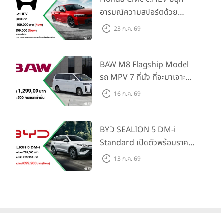
อารมณ์ความสปอร์ตด้วย
Honda S+ Shift ครั้งแรกใน
23 ก.ค. 69
ไทย! พร้อมเพิ่ม Blind Spot
Information และ Cross
Traffic Monitor เพียงจอง
BAW M8 Flagship Model
ภายใน 31 ก.ค. 2569 รับบัตร
รถ MPV 7 ที่นั่ง ที่จะมาเจาะ
น้ำมันมูลค่า 10,000 บาท
ตลาดครอบครัวและองค์กรยุค
16 ก.ค. 69
ใหม่ เปิดราคาที่ 1.299 ลบ.
(สิทธิพิเศษสำหรับ 500 คัน
แรก)
BYD SEALION 5 DM-i
Standard เปิดตัวพร้อมราคา
คาดการณ์ 699,900 บาท รุ่น
13 ก.ค. 69
ย่อยล่าสุดที่มีระยะขับขี่รวม
1,180 กม. พร้อมฉลองยอดส่ง
มอบ 1.3 แสนคัน