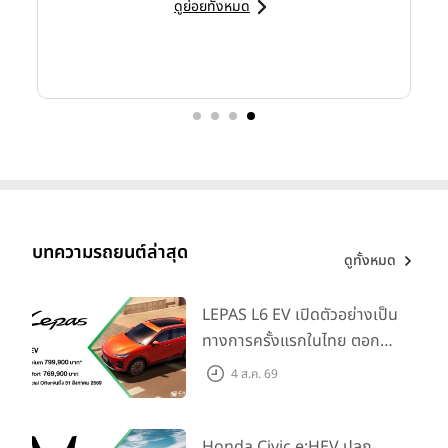
ดูย่อยทั้งหมด
บทความรถยนต์ล่าสุด
ดูทั้งหมด
LEPAS L6 EV เปิดตัวอย่างเป็น
ทางการครั้งแรกในไทย ตอกย้ำ
วิสัยทัศน์ “Drive Your
4 ส.ค. 69
Elegance” มาพร้อม 2 รุ่นย่อย
ในราคาเริ่มต้นที่ 769,000 บาท
Honda Civic e:HEV ปลุก