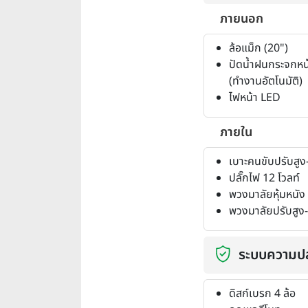
ภายนอก
ล้อแม็ก (20")
ปัดน้ำฝนกระจกหน
(ทำงานอัตโนมัติ)
ไฟหน้า LED
ภายใน
เบาะคนขับปรับสูง-
ปลั๊กไฟ 12 โวลท์
พวงมาลัยหุ้มหนัง
พวงมาลัยปรับสูง-ต
ระบบความป
ดิสก์เบรก 4 ล้อ