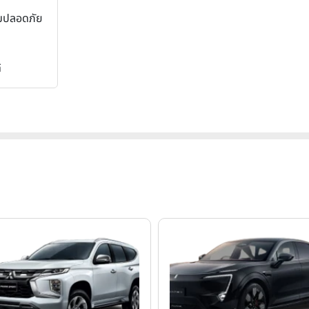
มปลอดภัย
้