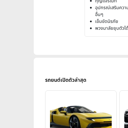
กุญแจรีโมท
อุปกรณ์เสริมควา
อื่นๆ
เข็มขัดนิรภัย
พวงมาลัยยุบตัวได
รถยนต์เปิดตัวล่าสุด