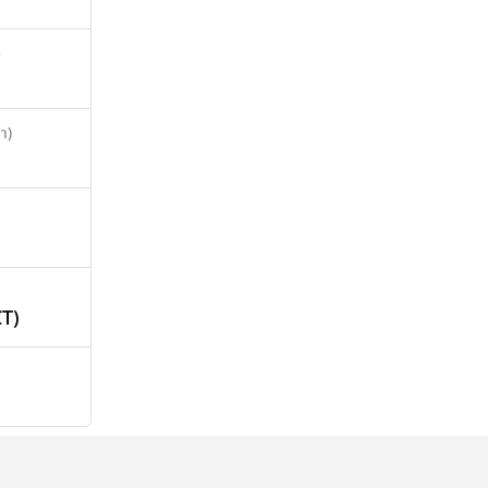
>
า)
T)