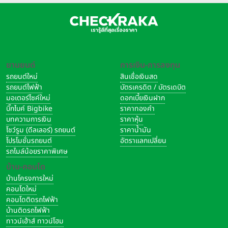
ยานยนต์
การเงิน-การลงทุน
รถยนต์ใหม่
สินเชื่อเงินสด
รถยนต์ไฟฟ้า
บัตรเครดิต / บัตรเดบิต
มอเตอร์ไซค์ใหม่
ดอกเบี้ยเงินฝาก
บิ๊กไบค์ Bigbike
ราคาทองคำ
บทความการเงิน
ราคาหุ้น
โชว์รูม (ดีลเลอร์) รถยนต์
ราคาน้ำมัน
โปรโมชั่นรถยนต์
อัตราแลกเปลี่ยน
รถไมล์น้อยราคาพิเศษ
บ้าน-คอนโด
บ้านโครงการใหม่
คอนโดใหม่
คอนโดติดรถไฟฟ้า
บ้านติดรถไฟฟ้า
ทาวน์เฮ้าส์ ทาวน์โฮม