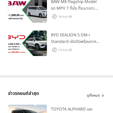
Traffic Monitor เพียงจอง
BAW M8 Flagship Model
ภายใน 31 ก.ค. 2569 รับบัตร
รถ MPV 7 ที่นั่ง ที่จะมาเจาะ
น้ำมันมูลค่า 10,000 บาท
ตลาดครอบครัวและองค์กรยุค
16 ก.ค. 69
ใหม่ เปิดราคาที่ 1.299 ลบ.
(สิทธิพิเศษสำหรับ 500 คัน
แรก)
BYD SEALION 5 DM-i
Standard เปิดตัวพร้อมราคา
คาดการณ์ 699,900 บาท รุ่น
13 ก.ค. 69
ย่อยล่าสุดที่มีระยะขับขี่รวม
1,180 กม. พร้อมฉลองยอดส่ง
มอบ 1.3 แสนคัน
ข่าวรถยนต์ล่าสุด
ดูทั้งหมด
TOYOTA ALPHARD และ