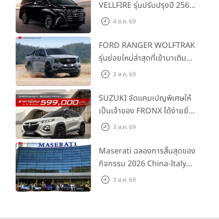
VELLFIRE รุ่นปรับปรุงปี 2569
พร้อมรุ่นย่อยใหม่ HEV
4 ส.ค. 69
SMART ราคาเริ่มต้น 3.59 ลบ.
FORD RANGER WOLFTRAK
รุ่นย่อยใหม่ล่าสุดที่เข้ามาเติม
เต็มไลน์อัป พร้อมตอบโจทย์ทุก
3 ส.ค. 69
การผจญภัยด้วยสมรรถนะ
พร้อมลุย ด้วยราคาพิเศษเริ่ม
SUZUKI จัดแคมเปญพิเศษให้
ต้นที่ 9.49 แสนบาท
เป็นเจ้าของ FRONX ได้ง่ายยิ่ง
ขึ้นสำหรับรุ่น GL ราคาพิเศษ
3 ส.ค. 69
เริ่มต้น 5.99 แสนบาท จำนวน
200 คัน พร้อมข้อเสนอสุดคุ้ม
Maserati ฉลองการสิ้นสุดของ
กิจกรรม 2026 China-Italy
Grand Tour ณ สำนักงาน
3 ส.ค. 69
ใหญ่ เมืองโมเดนา ประเทศ
อิตาลี