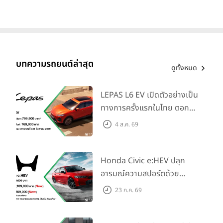
บทความรถยนต์ล่าสุด
ดูทั้งหมด
LEPAS L6 EV เปิดตัวอย่างเป็น
ทางการครั้งแรกในไทย ตอกย้ำ
วิสัยทัศน์ “Drive Your
4 ส.ค. 69
Elegance” มาพร้อม 2 รุ่นย่อย
ในราคาเริ่มต้นที่ 769,000 บาท
Honda Civic e:HEV ปลุก
อารมณ์ความสปอร์ตด้วย
Honda S+ Shift ครั้งแรกใน
23 ก.ค. 69
ไทย! พร้อมเพิ่ม Blind Spot
Information และ Cross