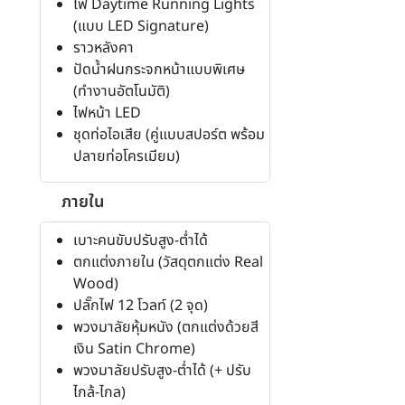
ไฟ Daytime Running Lights
(แบบ LED Signature)
ราวหลังคา
ปัดน้ำฝนกระจกหน้าแบบพิเศษ
(ทำงานอัตโนมัติ)
ไฟหน้า LED
ชุดท่อไอเสีย (คู่แบบสปอร์ต พร้อม
ปลายท่อโครเมียม)
ภายใน
เบาะคนขับปรับสูง-ต่ำได้
ตกแต่งภายใน (วัสดุตกแต่ง Real
Wood)
ปลั๊กไฟ 12 โวลท์ (2 จุด)
พวงมาลัยหุ้มหนัง (ตกแต่งด้วยสี
เงิน Satin Chrome)
พวงมาลัยปรับสูง-ต่ำได้ (+ ปรับ
ไกล้-ไกล)