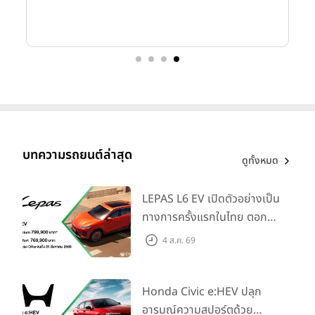
บทความรถยนต์ล่าสุด
ดูทั้งหมด
LEPAS L6 EV เปิดตัวอย่างเป็น
ทางการครั้งแรกในไทย ตอกย้ำ
วิสัยทัศน์ “Drive Your
4 ส.ค. 69
Elegance” มาพร้อม 2 รุ่นย่อย
ในราคาเริ่มต้นที่ 769,000 บาท
Honda Civic e:HEV ปลุก
อารมณ์ความสปอร์ตด้วย