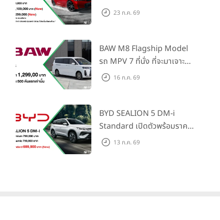
Honda S+ Shift ครั้งแรกใน
23 ก.ค. 69
ไทย! พร้อมเพิ่ม Blind Spot
Information และ Cross
Traffic Monitor เพียงจอง
BAW M8 Flagship Model
ภายใน 31 ก.ค. 2569 รับบัตร
รถ MPV 7 ที่นั่ง ที่จะมาเจาะ
น้ำมันมูลค่า 10,000 บาท
ตลาดครอบครัวและองค์กรยุค
16 ก.ค. 69
ใหม่ เปิดราคาที่ 1.299 ลบ.
(สิทธิพิเศษสำหรับ 500 คัน
แรก)
BYD SEALION 5 DM-i
Standard เปิดตัวพร้อมราคา
คาดการณ์ 699,900 บาท รุ่น
13 ก.ค. 69
ย่อยล่าสุดที่มีระยะขับขี่รวม
1,180 กม. พร้อมฉลองยอดส่ง
มอบ 1.3 แสนคัน