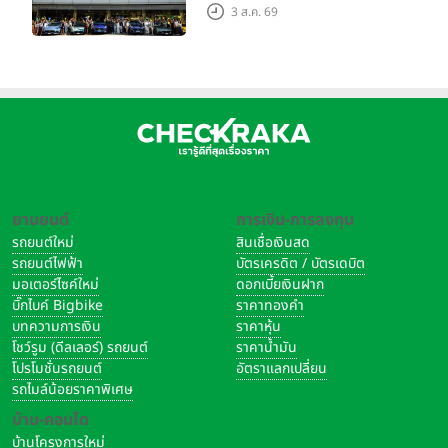
Grand Tour ณ สำนักงาน
3 ส.ค. 69
ใหญ่ เมืองโมเดนา ประเทศ
อิตาลี
ยานยนต์
การเงิน-การลงทุน
รถยนต์ใหม่
สินเชื่อเงินสด
รถยนต์ไฟฟ้า
บัตรเครดิต / บัตรเดบิต
มอเตอร์ไซค์ใหม่
ดอกเบี้ยเงินฝาก
บิ๊กไบค์ Bigbike
ราคาทองคำ
บทความการเงิน
ราคาหุ้น
โชว์รูม (ดีลเลอร์) รถยนต์
ราคาน้ำมัน
โปรโมชั่นรถยนต์
อัตราแลกเปลี่ยน
รถไมล์น้อยราคาพิเศษ
บ้าน-คอนโด
บ้านโครงการใหม่