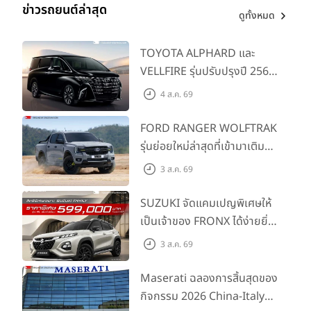
ข่าวรถยนต์ล่าสุด
ดูทั้งหมด
TOYOTA ALPHARD และ
VELLFIRE รุ่นปรับปรุงปี 2569
พร้อมรุ่นย่อยใหม่ HEV
4 ส.ค. 69
SMART ราคาเริ่มต้น 3.59 ลบ.
FORD RANGER WOLFTRAK
รุ่นย่อยใหม่ล่าสุดที่เข้ามาเติม
เต็มไลน์อัป พร้อมตอบโจทย์ทุก
3 ส.ค. 69
การผจญภัยด้วยสมรรถนะ
พร้อมลุย ด้วยราคาพิเศษเริ่ม
SUZUKI จัดแคมเปญพิเศษให้
ต้นที่ 9.49 แสนบาท
เป็นเจ้าของ FRONX ได้ง่ายยิ่ง
ขึ้นสำหรับรุ่น GL ราคาพิเศษ
3 ส.ค. 69
เริ่มต้น 5.99 แสนบาท จำนวน
200 คัน พร้อมข้อเสนอสุดคุ้ม
Maserati ฉลองการสิ้นสุดของ
กิจกรรม 2026 China-Italy