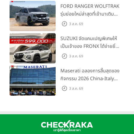
FORD RANGER WOLFTRAK
รุ่นย่อยใหม่ล่าสุดที่เข้ามาเติม
เต็มไลน์อัป พร้อมตอบโจทย์ทุก
3 ส.ค. 69
การผจญภัยด้วยสมรรถนะ
พร้อมลุย ด้วยราคาพิเศษเริ่ม
SUZUKI จัดแคมเปญพิเศษให้
ต้นที่ 9.49 แสนบาท
เป็นเจ้าของ FRONX ได้ง่ายยิ่ง
ขึ้นสำหรับรุ่น GL ราคาพิเศษ
3 ส.ค. 69
เริ่มต้น 5.99 แสนบาท จำนวน
200 คัน พร้อมข้อเสนอสุดคุ้ม
Maserati ฉลองการสิ้นสุดของ
กิจกรรม 2026 China-Italy
Grand Tour ณ สำนักงาน
3 ส.ค. 69
ใหญ่ เมืองโมเดนา ประเทศ
อิตาลี