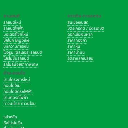
ยานยนต์
การเงิน-การลงทุน
รถยนต์ใหม่
สินเชื่อเงินสด
รถยนต์ไฟฟ้า
บัตรเครดิต / บัตรเดบิต
มอเตอร์ไซค์ใหม่
ดอกเบี้ยเงินฝาก
บิ๊กไบค์ Bigbike
ราคาทองคำ
บทความการเงิน
ราคาหุ้น
โชว์รูม (ดีลเลอร์) รถยนต์
ราคาน้ำมัน
โปรโมชั่นรถยนต์
อัตราแลกเปลี่ยน
รถไมล์น้อยราคาพิเศษ
บ้าน-คอนโด
บ้านโครงการใหม่
คอนโดใหม่
คอนโดติดรถไฟฟ้า
บ้านติดรถไฟฟ้า
ทาวน์เฮ้าส์ ทาวน์โฮม
หน้าหลัก
ดีลโปรโมชั่น