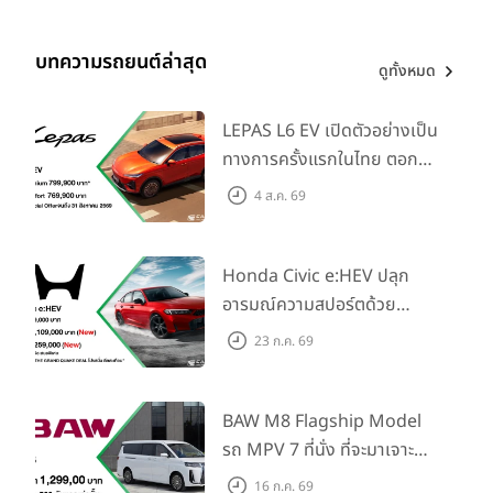
บทความรถยนต์ล่าสุด
ดูทั้งหมด
LEPAS L6 EV เปิดตัวอย่างเป็น
ทางการครั้งแรกในไทย ตอกย้ำ
วิสัยทัศน์ “Drive Your
4 ส.ค. 69
Elegance” มาพร้อม 2 รุ่นย่อย
ในราคาเริ่มต้นที่ 769,000 บาท
Honda Civic e:HEV ปลุก
อารมณ์ความสปอร์ตด้วย
Honda S+ Shift ครั้งแรกใน
23 ก.ค. 69
ไทย! พร้อมเพิ่ม Blind Spot
Information และ Cross
Traffic Monitor เพียงจอง
BAW M8 Flagship Model
ภายใน 31 ก.ค. 2569 รับบัตร
รถ MPV 7 ที่นั่ง ที่จะมาเจาะ
น้ำมันมูลค่า 10,000 บาท
ตลาดครอบครัวและองค์กรยุค
16 ก.ค. 69