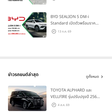
ใหม่ เปิดราคาที่ 1.299 ลบ.
(สิทธิพิเศษสำหรับ 500 คัน
แรก)
BYD SEALION 5 DM-i
Standard เปิดตัวพร้อมราคา
คาดการณ์ 699,900 บาท รุ่น
13 ก.ค. 69
ย่อยล่าสุดที่มีระยะขับขี่รวม
1,180 กม. พร้อมฉลองยอดส่ง
มอบ 1.3 แสนคัน
ข่าวรถยนต์ล่าสุด
ดูทั้งหมด
TOYOTA ALPHARD และ
VELLFIRE รุ่นปรับปรุงปี 2569
พร้อมรุ่นย่อยใหม่ HEV
4 ส.ค. 69
SMART ราคาเริ่มต้น 3.59 ลบ.