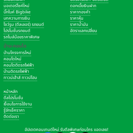
มอเตอร์ไซค์ใหม่
ดอกเบี้ยเงินฝาก
บิ๊กไบค์ Bigbike
ราคาทองคำ
บทความการเงิน
ราคาหุ้น
โชว์รูม (ดีลเลอร์) รถยนต์
ราคาน้ำมัน
โปรโมชั่นรถยนต์
อัตราแลกเปลี่ยน
รถไมล์น้อยราคาพิเศษ
บ้าน-คอนโด
บ้านโครงการใหม่
คอนโดใหม่
คอนโดติดรถไฟฟ้า
บ้านติดรถไฟฟ้า
ทาวน์เฮ้าส์ ทาวน์โฮม
หน้าหลัก
ดีลโปรโมชั่น
เงื่อนไขการใช้งาน
รู้จักเช็คราคา
ติดต่อเรา
อัปเดตคอนเทนต์ใหม่ รับดีลพิเศษก่อนใคร แอดเลย!