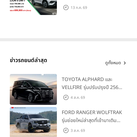
คาดการณ์ 699,900 บาท รุ่น
13 ก.ค. 69
ย่อยล่าสุดที่มีระยะขับขี่รวม
1,180 กม. พร้อมฉลองยอดส่ง
มอบ 1.3 แสนคัน
ข่าวรถยนต์ล่าสุด
ดูทั้งหมด
TOYOTA ALPHARD และ
VELLFIRE รุ่นปรับปรุงปี 2569
พร้อมรุ่นย่อยใหม่ HEV
4 ส.ค. 69
SMART ราคาเริ่มต้น 3.59 ลบ.
FORD RANGER WOLFTRAK
รุ่นย่อยใหม่ล่าสุดที่เข้ามาเติม
เต็มไลน์อัป พร้อมตอบโจทย์ทุก
3 ส.ค. 69
การผจญภัยด้วยสมรรถนะ