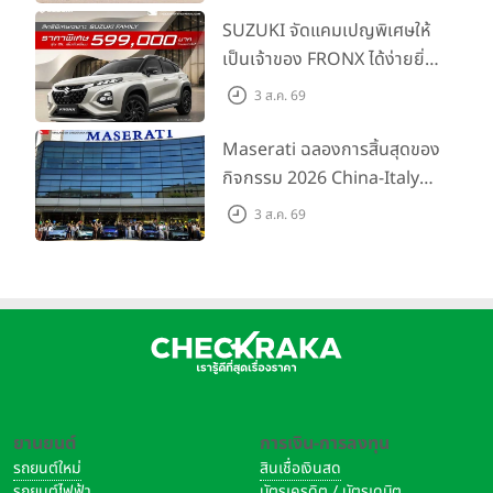
พร้อมลุย ด้วยราคาพิเศษเริ่ม
SUZUKI จัดแคมเปญพิเศษให้
ต้นที่ 9.49 แสนบาท
เป็นเจ้าของ FRONX ได้ง่ายยิ่ง
ขึ้นสำหรับรุ่น GL ราคาพิเศษ
3 ส.ค. 69
เริ่มต้น 5.99 แสนบาท จำนวน
200 คัน พร้อมข้อเสนอสุดคุ้ม
Maserati ฉลองการสิ้นสุดของ
กิจกรรม 2026 China-Italy
Grand Tour ณ สำนักงาน
3 ส.ค. 69
ใหญ่ เมืองโมเดนา ประเทศ
อิตาลี
ยานยนต์
การเงิน-การลงทุน
รถยนต์ใหม่
สินเชื่อเงินสด
รถยนต์ไฟฟ้า
บัตรเครดิต / บัตรเดบิต