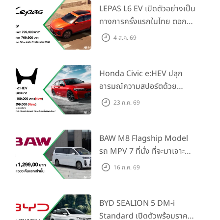
LEPAS L6 EV เปิดตัวอย่างเป็น
ทางการครั้งแรกในไทย ตอกย้ำ
วิสัยทัศน์ “Drive Your
4 ส.ค. 69
Elegance” มาพร้อม 2 รุ่นย่อย
ในราคาเริ่มต้นที่ 769,000 บาท
Honda Civic e:HEV ปลุก
อารมณ์ความสปอร์ตด้วย
Honda S+ Shift ครั้งแรกใน
23 ก.ค. 69
ไทย! พร้อมเพิ่ม Blind Spot
Information และ Cross
Traffic Monitor เพียงจอง
BAW M8 Flagship Model
ภายใน 31 ก.ค. 2569 รับบัตร
รถ MPV 7 ที่นั่ง ที่จะมาเจาะ
น้ำมันมูลค่า 10,000 บาท
ตลาดครอบครัวและองค์กรยุค
16 ก.ค. 69
ใหม่ เปิดราคาที่ 1.299 ลบ.
(สิทธิพิเศษสำหรับ 500 คัน
แรก)
BYD SEALION 5 DM-i
Standard เปิดตัวพร้อมราคา