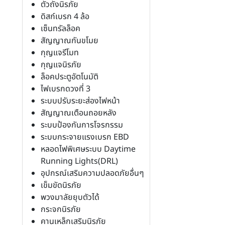
ตัวถังนิรภัย
ดิสก์เบรก 4 ล้อ
เซ็นทรัลล็อค
สัญญาณกันขโมย
กุญแจรีโมท
กุญแจนิรภัย
ล็อคประตูอัตโนมัติ
ไฟเบรกดวงที่ 3
ระบบปรับระยะส่องไฟหน้า
สัญญาณเตือนถอยหลัง
ระบบป้องกันการโจรกรรม
ระบบกระจายแรงเบรก EBD
หลอดไฟพิเศษระบบ Daytime
Running Lights(DRL)
อุปกรณ์เสริมความปลอดภัยอื่นๆ
เข็มขัดนิรภัย
พวงมาลัยยุบตัวได้
กระจกนิรภัย
คานเหล็กเสริมนิรภัย