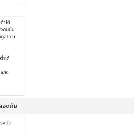
ต่ำได้
ั่งคนขับ
igator)
่ำได้
ดแสง
ลอดภัย
รงตัว