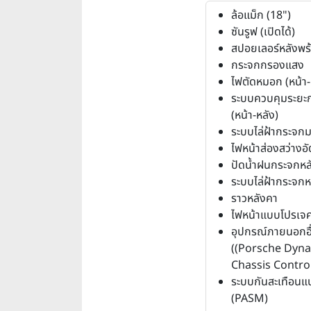
ล้อแม็ก (18")
ซันรูฟ (เปิดได้)
สปอยเลอร์หลังพร
กระจกกรองแสง
ไฟตัดหมอก (หน้า-
ระบบควบคุมระยะ
(หน้า-หลัง)
ระบบไล่ฝ้ากระจก
ไฟหน้าส่องสว่างอั
ปัดน้ำฝนกระจกหล
ระบบไล่ฝ้ากระจกห
ราวหลังคา
ไฟหน้าแบบโปรเจค
อุปกรณ์ภายนอกอื
((Porsche Dyn
Chassis Contro
ระบบกันสะเทือนแ
(PASM)