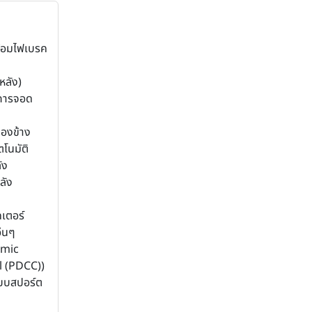
้อมไฟเบรค
หลัง)
การจอด
มองข้าง
ตโนมัติ
ัง
ลัง
เตอร์
่นๆ
amic
l (PDCC))
บบสปอร์ต