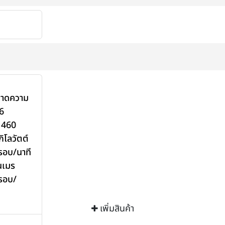
นาดความ
6
 460
ิโลวัตต์
 รอบ/นาที
นเมร
 รอบ/
เพิ่มสินค้า