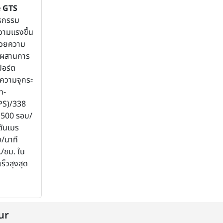
 GTS
รกรรม
วามแรงขึ้น
นวยความ
มผสานการ
ปอร์ต
ดความจุกระ
n-
PS)/338
 6,500 รอบ/
ตันเมร
บ/นาที
./ชม. ใน
ร็วสุงสุด
ur